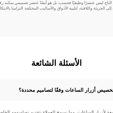
ناية فائقة. في شركة Baoruihua، ندرك أن التاج ليس عنصرًا وظيفيًا فحسب، بل هو أيضًا عن
لجريئة واللافتة، لتلبية الأذواق والأساليب المختلفة. التزامنا بالابتكار
الأسئلة الشائعة
خصيص أزرار الساعات وفقًا لتصاميم محددة؟
عة لأزرار الساعات، مما يسمح للعملاء بتقديم تصاميمهم الخاص