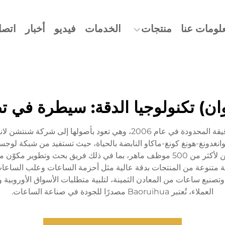
لومات عنا
منتجات
الخدمات
فيديو
أخبار
اتصل
وان) تكنولوجيا الدقة: سيطرة في ت
تأسست شركة Baoruihua (دونغقوان) للتكنولوجيا الدقيقة المحدودة في عام 6
نغدونغ-هونغ كونغ-ماكاو النابضة بالحياة، حيث تستفيد من شبكة لوجس
 متنوعة من المنتجات بدقة عالية مثل أحزمة الساعات وعلب الساعات
لأصلية (ODM) الخاصة بتطوير وتصنيع ساعات من المعادن الثمينة، لتلبية متطلبات الأسواق الأو
العملاء، تُعتبر Baoruihua مصدرًا للجودة في صناعة الساعات.