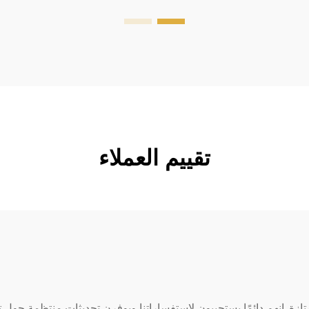
font-w...
تقييم العملاء
زة. إنهم دائمًا يستجيبون لاستفساراتنا ويوفرن تحديثات منتظمة حول تقد