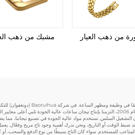
مشبك من ذهب العي
رة من ذهب العيار
تُعتبر تاج الساعة مكونًا صغيرًا ولكن مه
تتميز بالمتانة فحسب، بل أيضًا بالأناقة. منذ تأسيسنا في عام 2006، التزمنا بإنتاج تيجان ساعات ع
 التشغيل السلس. نستخدم مواد عالية الجودة في تصنيع تيجاننا، مما يض
 عند ضبط الوقت أو التاريخ، ونحن ندرك أهمية وجود تاج مريح وفعّال. 
لمتاعب للمستخدم. سواء كان التاج بسيطًا من نوع الدفع والسحب، أو كان