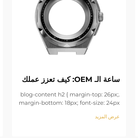
ساعة الـ OEM: كيف تعزز عملك
.blog-content h2 { margin-top: 26px;
margin-bottom: 18px; font-size: 24px
!important; font-weight: 600; line-
عرض المزيد
height: normal; } .blog-content h3 {
margin-top: 26px; margin-bottom:
18px; font-size: 20px !important;