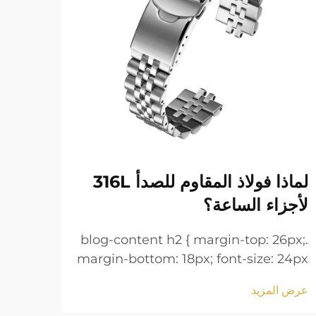
لماذا فولاذ المقاوم للصدأ 316L
أساو
لأجزاء الساعة؟
لمعا
6px;
.blog-content h2 { margin-top: 26px;
 24px
margin-bottom: 18px; font-size: 24px
line-
!important; font-weight: 600; line-
عرض المزيد
عرض ا
 h3 {
height: normal; } .blog-content h3 {