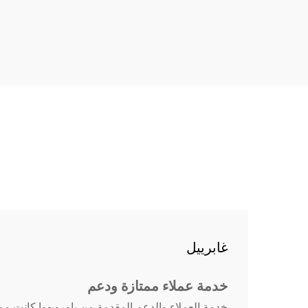
margin-top: 26px; margin-bottom:
18px; font-size: 20px !important;
font-w...
غابرييل
خدمة عملاء ممتازة ودعم
خدمة العملاء والدعم المقدمة من باورويهوا كانت ممتا