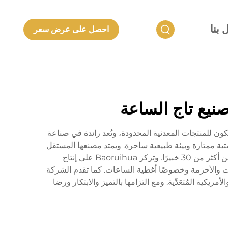
 بنا
احصل على عرض سعر
صنيع تاج الساعة
200، وهي تعود بأصولها إلى شركة شنتشن لانكون للمنتجات المعدنية المحدودة، وتُعد رائدة في صناعة
تية ممتازة وبيئة طبيعية ساحرة. ويمتد مصنعها المستقل
على مساحة تزيد عن 20,000 متر مربع، وهو موطن لأكثر من 500 موظف ماهر، بما في ذلك فريق بحث وتطوير مكوّن من أكثر من 30 خبيرًا. وتركز Baoruihua على إنتاج
 والأحزمة وخصوصًا أغطية الساعات. كما تقدم الشركة
روبية والأمريكية المُتعَدِّية. ومع التزامها بالتميز والابتكار ورضا