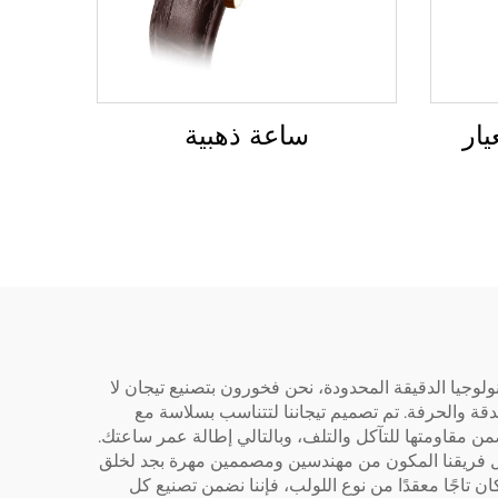
ار
ساعة ذهبية
مًا يلعب دورًا حاسمًا في وظيفة ومظهر الساعة. في شركة Baoruihua (دونغقوان) للتكنولوجيا الدقيقة المحدودة، نحن فخورون بتصنيع تيجان لا
الية الجودة تلبي أعلى معايير الدقة والحرفة. تم تصميم تيجاننا لتتناسب بسلاسة مع
من مقاومتها للتآكل والتلف، وبالتالي إطالة عمر ساعتك.
يعمل فريقنا المكون من مهندسين ومصممين مهرة بجد لخلق
 تاجًا معقدًا من نوع اللولب، فإننا نضمن تصنيع كل