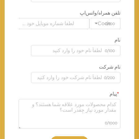
تلفن همراه/واتس‌اپ
Code
0/100
نام
0/100
نام شرکت
0/200
پیام
0/1000