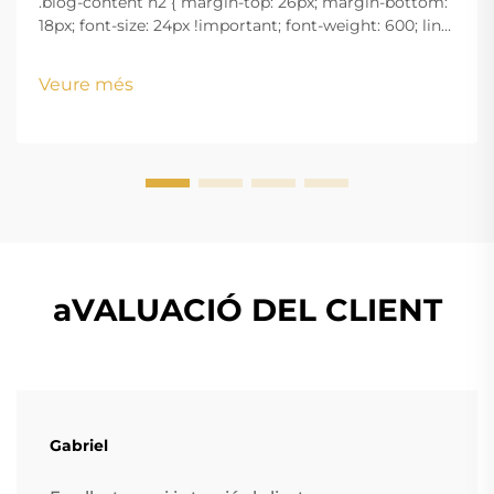
.blog-content h2 { margin-top: 26px; margin-bottom:
18px; font-size: 24px !important; font-weight: 600; line-
height: normal; } .blog-content h3 { margin-top: 26px;
margin-bottom: 18px; font-size: 20px !important; font-
Veure més
w...
aVALUACIÓ DEL CLIENT
Gabriel