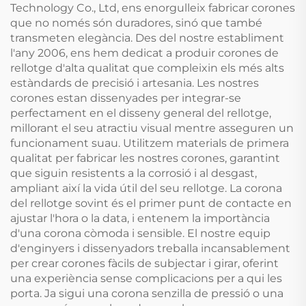
Technology Co., Ltd, ens enorgulleix fabricar corones
que no només són duradores, sinó que també
transmeten elegància. Des del nostre establiment
l'any 2006, ens hem dedicat a produir corones de
rellotge d'alta qualitat que compleixin els més alts
estàndards de precisió i artesania. Les nostres
corones estan dissenyades per integrar-se
perfectament en el disseny general del rellotge,
millorant el seu atractiu visual mentre asseguren un
funcionament suau. Utilitzem materials de primera
qualitat per fabricar les nostres corones, garantint
que siguin resistents a la corrosió i al desgast,
ampliant així la vida útil del seu rellotge. La corona
del rellotge sovint és el primer punt de contacte en
ajustar l'hora o la data, i entenem la importància
d'una corona còmoda i sensible. El nostre equip
d'enginyers i dissenyadors treballa incansablement
per crear corones fàcils de subjectar i girar, oferint
una experiència sense complicacions per a qui les
porta. Ja sigui una corona senzilla de pressió o una