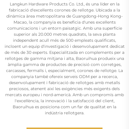
Langkun Hardware Products Co. Ltd., és una líder en la
fabricació d'excel·lents corones de rellotge. Ubicada a la
dinàmica àrea metropolitana de Guangdong-Hong Kong-
Macao, la companyia es beneficia d'unes excel·lents
comunicacions i un entorn paisatgic. Amb una superfície
superior als 20.000 metres quadrats, la seva planta
independent acull més de 500 empleats qualificats,
incloent un equip d'investigació i desenvolupament dedicat
de més de 30 experts. Especialitzada en complements per a
rellotges de gamma mitjana i alta, Baoruihua produeix una
àmplia gamma de productes de precisió com corretges,
carcasses, fermalls i, especialment, corones de rellotge. La
companyia també ofereix serveis ODM per a recerca,
desenvolupament i fabricació de rellotges amb metalls
preciosos, atenent així les exigències més exigents dels
mercats europeu i nord-americà. Amb un compromís amb
l'excel·lència, la innovació i la satisfacció del client,
Baoruihua es posiciona com un far de qualitat en la
indústria rellotgera.