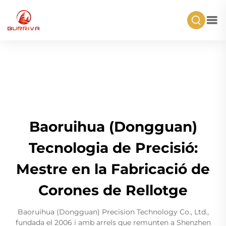
Baoruihua (Dongguan)
Tecnologia de Precisió:
Mestre en la Fabricació de
Corones de Rellotge
Baoruihua (Dongguan) Precision Technology Co., Ltd.,
fundada el 2006 i amb arrels que remunten a Shenzhen