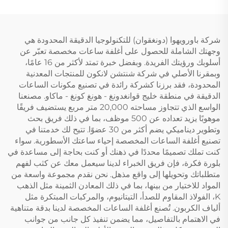
شركة باورويهوا (دونغقوان) للتكنولوجيا الدقيقة المحدودة هي
وجهتك الشاملة للحصول على أغلفة ساعات مخصصة تعبّر عن
أسلوبك ورؤيتك الفريدة. وبفضل خبرة تمتد لأكثر من 16 عامًا،
وبمقرنا الأصلي في شركة شنتشن لانكون للمنتجات المعدنية
المحدودة، فقد برزنا كشركة رائدة في تصنيع مكونات الساعات
الدقيقة في منطقة خليج قوانغدونغ - هونغ كونغ - ماكاو. مصنعنا
الواسع الذي تتجاوز مساحته 20,000 متر مربع يستضيف فريقًا
موهوبًا يزيد تعداده عن 500 موظف، بما في ذلك فريق بحث
وتطوير ديناميكي يضم أكثر من 30 عضوًا. تتيح لك خدمتنا في
تصنيع أغلفة الساعات المخصصة إحياء ساعتك الأسطورية. سواء
كنت تملك تصميمًا محددًا في ذهنك أو كنت بحاجة إلى مساعدة في
بلورة فكرة، فإن فريق الخبراء لدينا سيعمل معك عن كثب لفهم
متطلباتك وتحويلها إلى واقع مذهل. نحن نقدم مجموعة واسعة من
المواد للاختيار من بينها، بما في ذلك المعادن الثمينة مثل الذهب
K، الفولاذ المقاوم للصدأ، التيتانيوم، والمركبات المبتكرة مثل
ألياف الكربون. تُصنع أغلفة الساعات المخصصة لدينا بدقة متناهية
في الاهتمام بالتفاصيل، مما يضمن تنفيذ كل جانب من جوانب