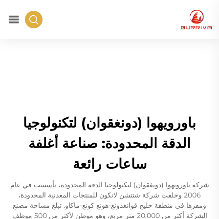
باورويهوا (دونغقوان) لتكنولوجيا
الدقة المحدودة: صناعة أغلفة
ساعات رائعة
شركة باورويهوا (دونغقوان) لتكنولوجيا الدقة المحدودة، تأسست في عام
2006 وخلفت شركة شنتشن لانكون للمنتجات المعدنية المحدودة،
ومقرها في منطقة خليج قوانغدونغ-هونغ كونغ-ماكاو. تبلغ مساحة مصنع
الشركة أكثر من 20,000 متر مربع، وهو موطن لأكثر من 500 موظف