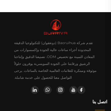
تقدم شركة Baoruihua (دونغقوان) للتكنولوجيا الدقيقة
المحدودة أجزاء ساعات عالية الجودة وإكسسوارات من
المعادن الثمينة مع تخصيص ODM. تصنيعنا الدقيق وإنتاجنا
الرشيق ورقابتنا على الجودة السويسرية يوفرون حلولاً
موثوقة ومبتكرة للعلامات العالمية الخاصة بالساعات. يرجى
التواصل معنا للحصول على خدمة شاملة.
اتصل بنا