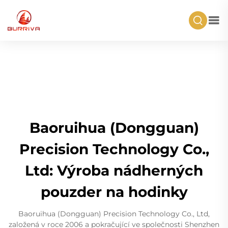
Baoruihua (Dongguan)
Precision Technology Co.,
Ltd: Výroba nádherných
pouzder na hodinky
Baoruihua (Dongguan) Precision Technology Co., Ltd,
založená v roce 2006 a pokračující ve společnosti Shenzhen