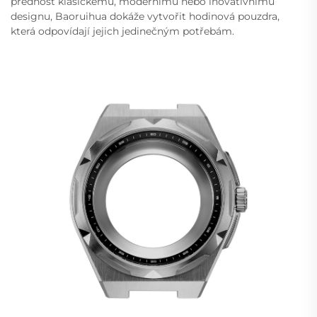
přednost klasickému, modernímu nebo inovativnímu
designu, Baoruihua dokáže vytvořit hodinová pouzdra,
která odpovídají jejich jedinečným potřebám.