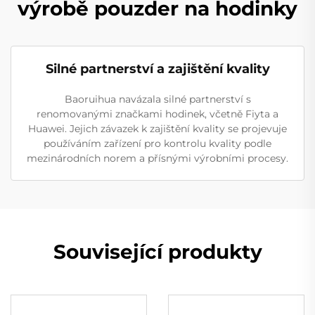
výrobě pouzder na hodinky
Silné partnerství a zajištění kvality
Baoruihua navázala silné partnerství s
renomovanými značkami hodinek, včetně Fiyta a
Huawei. Jejich závazek k zajištění kvality se projevuje
používáním zařízení pro kontrolu kvality podle
mezinárodních norem a přísnými výrobními procesy.
Související produkty