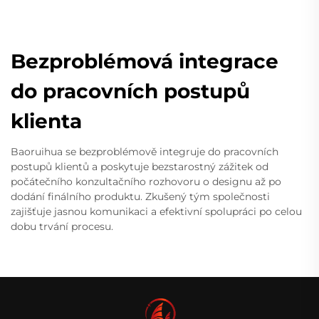
Bezproblémová integrace
do pracovních postupů
klienta
Baoruihua se bezproblémově integruje do pracovních
postupů klientů a poskytuje bezstarostný zážitek od
počátečního konzultačního rozhovoru o designu až po
dodání finálního produktu. Zkušený tým společnosti
zajišťuje jasnou komunikaci a efektivní spolupráci po celou
dobu trvání procesu.