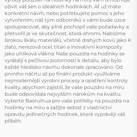
oživit váš sen o ideálních hodinkách. Ať už máte
konkrétní návrh, nebo potřebujete pomoc s jeho
vytvořením, náš tým odborníků s vámi bude úzce
spolupracovat, aby plně pochopil vaše požadavky a
přetvořil je ve skutečnost, která ohromí. Nabízíme
širokou škálu materiálů, včetně drahých kovů jako K
zlato, nerezová ocel, titan a inovativní kompozity
jako uhlíková vlákna. Naše pouzdra na hodinky se
vyrábějí s pečlivou pozorností k detailu, aby bylo
každé hledisko návrhu dokonale zpracováno. Od
prvního náčrtu až po finální produkt využíváme
nejmodernější výrobní procesy a opatření kontroly
kvality, abychom zajistili, že vaše pouzdro na míru
bude odpovídala nejvyšším nárokům na kvalitu.
Vyberte Baoruihua pro vaše potřeby na pouzdra na
hodinky na míru a zažijte radost z vlastnictví
opravdu jedinečných hodinek, které vyprávějí váš
příběh.