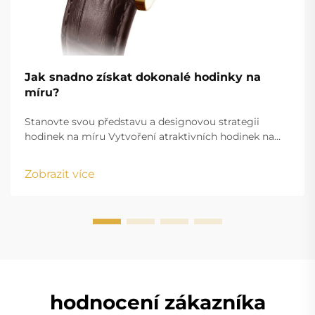
Jak snadno získat dokonalé hodinky na
míru?
Stanovte svou představu a designovou strategii
hodinek na míru Vytvoření atraktivních hodinek na
míru začíná jasně definovanou představou, která sladí
vaše estetické cíle s funkčními požadavky. Ať už
Zobrazit více
vytváříte firemní dárkové předměty nebo osobně
upravený doplněk...
hodnocení zákazníka