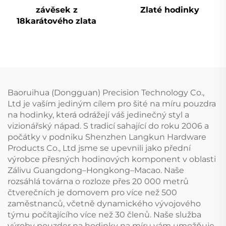
závěsek z
Zlaté hodinky
18karátového zlata
Baoruihua (Dongguan) Precision Technology Co.,
Ltd je vaším jediným cílem pro šité na míru pouzdra
na hodinky, která odrážejí váš jedinečný styl a
vizionářský nápad. S tradicí sahající do roku 2006 a
počátky v podniku Shenzhen Langkun Hardware
Products Co., Ltd jsme se upevnili jako přední
výrobce přesných hodinových komponent v oblasti
Zálivu Guangdong–Hongkong–Macao. Naše
rozsáhlá továrna o rozloze přes 20 000 metrů
čtverečních je domovem pro více než 500
zaměstnanců, včetně dynamického vývojového
týmu počítajícího více než 30 členů. Naše služba
výroby pouzder na hodinky na míru vám umožňuje