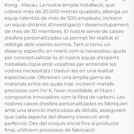
Kong - Macau. La nostra àmplia instal·lació, que
cobreix més de 20.000 metres quadrats, alberga un
equip talentós de més de 500 empleats, incloent
un equip dinàmic d'investigació i desenvolupament
de més de 30 membres. El nostre servei de caixes
d'esfera personalitzades us permet fer realitat el
rellotge dels vostres somnis. Tant si teniu un
disseny específic en ment com si necessiteu ajuda
per conceptualitzar-lo, el nostre equip d'experts
treballarà còpia amb vosaltres per entendre les
vostres necessitats i traduir-les en una realitat
espectacular. Ofereixen una àmplia gama de
materials entre els quals triar, incloent metalls
preciosos com l'or K, l'acer inoxidable, el titani i
compostos innovadors com la fibra de carboni. Les
nostres caixes d'esfera personalitzades es fabriquen
amb una atenció meticulosa als detalls, assegurant
que cada aspecte del disseny s'executi amb
perfecció. Des del croquis inicial fins al producte
final, utilitzem processos de fabricació