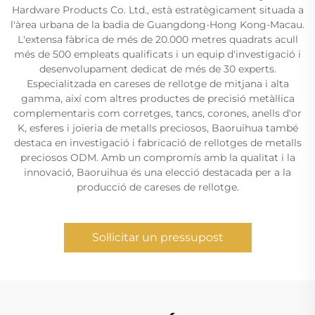
Hardware Products Co. Ltd., està estratègicament situada a
l'àrea urbana de la badia de Guangdong-Hong Kong-Macau.
L'extensa fàbrica de més de 20.000 metres quadrats acull
més de 500 empleats qualificats i un equip d'investigació i
desenvolupament dedicat de més de 30 experts.
Especialitzada en careses de rellotge de mitjana i alta
gamma, així com altres productes de precisió metàl·lica
complementaris com corretges, tancs, corones, anells d'or
K, esferes i joieria de metalls preciosos, Baoruihua també
destaca en investigació i fabricació de rellotges de metalls
preciosos ODM. Amb un compromís amb la qualitat i la
innovació, Baoruihua és una elecció destacada per a la
producció de careses de rellotge.
Sol·licitar un pressupost