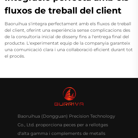
fluxos de treball del client
Baoruihua s'integra perfectament amb els fluxos de treball
del client, oferint una experiència sense complicacions des
de la consultoria inicial de disseny fins a l'entrega final del
producte. L'experimentat equip de la companyia garanteix
una comunicació clara i una col·laboració eficient durant tot
el procés.
Baoruihua (Dongguan) Precision Technology
Co., Ltd. proporciona peces per a rellotges
d'alta gamma i complements de metalls