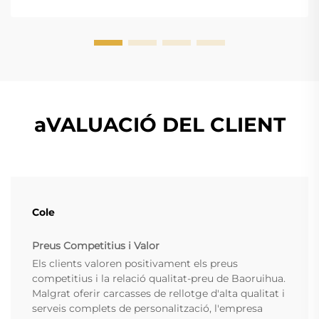
requisits funcionals. Ja sigui que creeu mercaderia
amb marca o un accessori personalitzat...
aVALUACIÓ DEL CLIENT
Cole
Preus Competitius i Valor
Els clients valoren positivament els preus
competitius i la relació qualitat-preu de Baoruihua.
Malgrat oferir carcasses de rellotge d'alta qualitat i
serveis complets de personalització, l'empresa