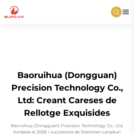
Baoruihua (Dongguan)
Precision Technology Co.,
Ltd: Creant Careses de
Rellotge Exquisides
Baoruihua (Dongguan) Precision Technology Co., Ltd,
fundada el 2006 i successora de Shenzhen Langkun