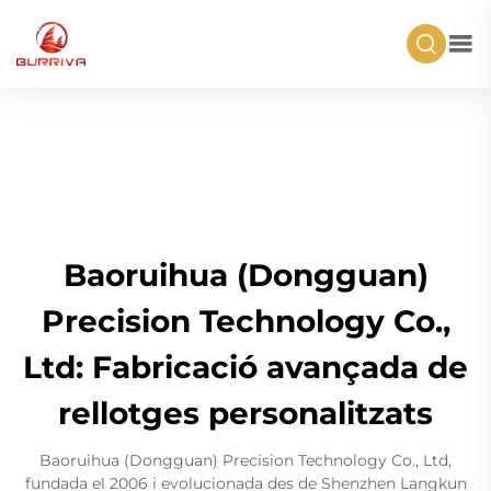
Baoruihua (Dongguan)
Precision Technology Co.,
Ltd: Fabricació avançada de
rellotges personalitzats
Baoruihua (Dongguan) Precision Technology Co., Ltd,
fundada el 2006 i evolucionada des de Shenzhen Langkun