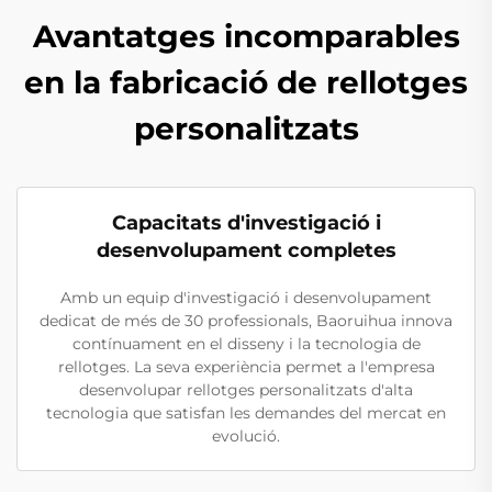
Avantatges incomparables
en la fabricació de rellotges
personalitzats
Capacitats d'investigació i
desenvolupament completes
Amb un equip d'investigació i desenvolupament
dedicat de més de 30 professionals, Baoruihua innova
contínuament en el disseny i la tecnologia de
rellotges. La seva experiència permet a l'empresa
desenvolupar rellotges personalitzats d'alta
tecnologia que satisfan les demandes del mercat en
evolució.