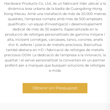
Hardware Products Co. Ltd., és un fabricant líder ubicat a la
dinàmica àrea urbana de la badia de Guangdong-Hong
Kong-Macau. Amb una instal·lació de més de 20.000 metres
quadrats, l'empresa compta amb més de 500 empleats
qualificats i un equip d'investigació i desenvolupament
dedicat de més de 30 experts. Especialitzada en la
producció de rellotges personalitzats de gamma mitjana i
alta, incloent corretges, carcasses, tancs, corones, anells
d'or K, esferes i joieria de metalls preciosos, Baoruihua
també destaca en I+D i fabricació de rellotges de metalls
preciosos ODM. La dedicació de l'empresa a la innovació, la
qualitat i el servei personalitzat la converteix en un partner
preferit per a marques que busquen solucions de rellotges
a mida.
Obtenir Un Pressupost