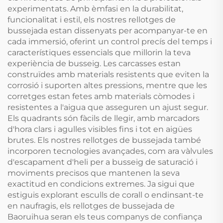
experimentats. Amb èmfasi en la durabilitat,
funcionalitat i estil, els nostres rellotges de
bussejada estan dissenyats per acompanyar-te en
cada immersió, oferint un control precís del temps i
característiques essencials que millorin la teva
experiència de busseig. Les carcasses estan
construïdes amb materials resistents que eviten la
corrosió i suporten altes pressions, mentre que les
corretges estan fetes amb materials còmodes i
resistentes a l'aigua que asseguren un ajust segur.
Els quadrants són fàcils de llegir, amb marcadors
d'hora clars i agulles visibles fins i tot en aigües
brutes. Els nostres rellotges de bussejada també
incorporen tecnologies avançades, com ara vàlvules
d'escapament d'heli per a busseig de saturació i
moviments precisos que mantenen la seva
exactitud en condicions extremes. Ja sigui que
estiguis explorant esculls de corall o endinsant-te
en naufragis, els rellotges de bussejada de
Baoruihua seran els teus companys de confiança