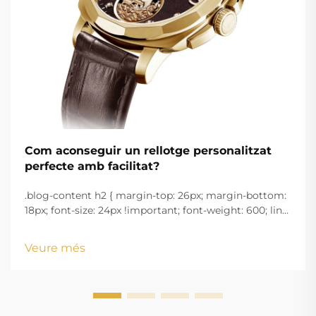
Com aconseguir un rellotge personalitzat
perfecte amb facilitat?
.blog-content h2 { margin-top: 26px; margin-bottom:
18px; font-size: 24px !important; font-weight: 600; line-
height: normal; } .blog-content h3 { margin-top: 26px;
margin-bottom: 18px; font-size: 20px !important; font-
Veure més
w...