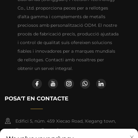
Co., Ltd. proporciona peces per a rellotges
d'alta gamma i complements de metalls
preciosos amb personalització ODM. El nostre
procés de fabricació precís, producció ajustada
i control de qualitat suís ofereixen solucions
fiables i innovadores per a marques mundials
de rellotges. Contacti amb nosaltres per
obtenir un servei integral.
POSA'T EN CONTACTE
Edifici 5, núm. 459 Xiecao Road, Xiegang town,
Dongguan, Guangdong