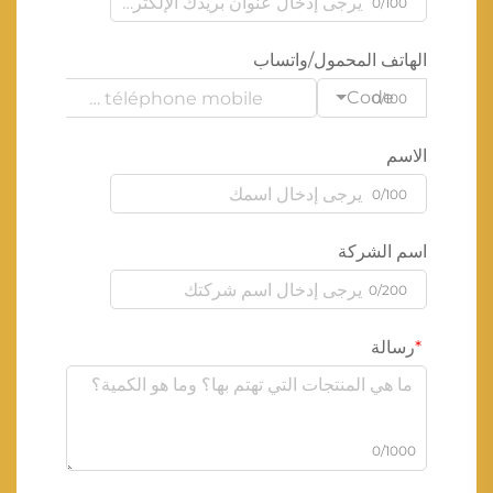
0/100
الهاتف المحمول/واتساب
Code
0/100
الاسم
0/100
اسم الشركة
0/200
رسالة
0/1000