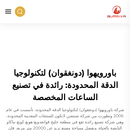
باورويهوا (دونغقوان) لتكنولوجيا
الدقة المحدودة: رائدة في تصنيع
الساعات المخصصة
شركة باورويهوا (دونغقوان) لتكنولوجيا الدقة المحدودة، تأسست في عام
2006 وتطورت من شركة شنتشن لانكون للمنتجات المعدنية المحدودة،
وهي شركة تصنيع رائدة تقع في منطقة خليج قوانغدونغ-هونغ كونغ-ماكاو
النابضة بالحياة. وبفضل مساحة مصنع تزيد عن 20000 متر مربع، فإن