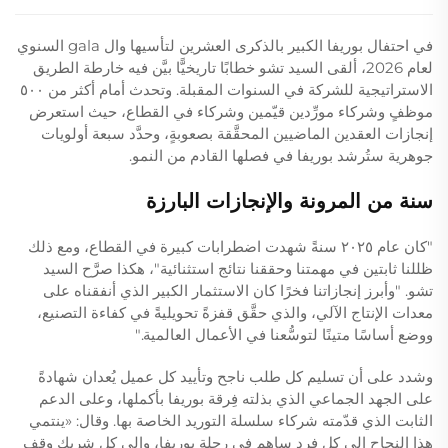
في احتفال بوريفا الكبير بالذكرى العشرين لتأسيها وال gala السنوي
لعام 2026، ألقى السيد تشو خطابًا تاريخيًّا بيَّن فيه خارطة الطريق
الاستراتيجية للشركة في السنوات المقبلة. وتحدث أمام أكثر من ٥٠٠
موظفٍ وشركاء مورِّدين قيّمين وشركاء في القطاع، حيث استعرض
إنجازات العقدين الماضيين المحقَّقة بصعوبةٍ، وحدَّد سبعة أولويات
جوهرية ستُرشد بوريفا في فصلها القادم من النمو.
سنة من المرونة والإنجازات البارزة
"كان عام ٢٠٢٥ سنةً شهدت اضطرابات كبيرة في القطاع، ومع ذلك
ظللنا ثابتين في مهمتنا وحققنا نتائج استثنائية"، هكذا صرَّح السيد
تشو. "وأبرز إنجازاتنا فخرًا كان الاستثمار الكبير الذي أنفقناه على
معدات الإنتاج الآلي، والذي حقَّق قفزةً تحويليةً في كفاءة التصنيع،
ووضع أساسًا متينًا لتوسُّعنا في الأعمال العالمية."
وشدد على أن تسليم كل طلب ناجح وتأييد كل عميل يُعدان شهادةً
على الجهد الجماعي الذي بذلته فِرقة بوريفا بأكملها، وعلى الدعم
الثابت الذي قدّمته شركاء سلسلة التوريد الخاصة بها. وقال: «ينتمي
هذا النجاح إلى كل فرد ساهم في رحلة بوريفا، وإلى كل شريك وقف