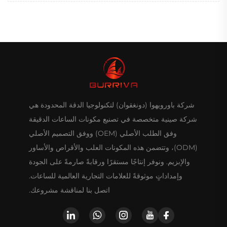
شركة باورويهوا (دونغقوان) لتكنولوجيا الدقة المحدودة هي
شركة صينية متخصصة في تصنيع مكونات الساعات الدقيقة
وفق الطلب الأصلي (OEM) ووفق التصميم الأصلي
(ODM)، وتتضمن هذه المكونات العلب والأقراص والأساور
والإبزيم. ونوفر إنتاجًا مستقرًا ورقابةً صارمةً على الجودة
وإمداداتٍ موثوقةً للعلامات التجارية العالمية للساعات.
اتصل بنا لمناقشة مشروعك.