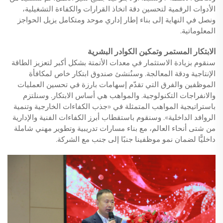
الأدوات الرقمية لتحسين دقة اتخاذ القرارات والكفاءة التشغيلية،
ونصل في النهاية إلى بناء إطار إداري موحد ومتكامل يزيل الحواجز
المعلوماتية.
الابتكار المستمر وتمكين الكوادر البشرية
سنقوم بزيادة الاستثمار في معدات الأتمتة بشكل أكبر لتعزيز الطاقة
الإنتاجية ودقة المعالجة. وسنُنشئ صندوق ابتكار خاص لمكافأة
الموظفين والفرق التي تقدّم إسهامات بارزة في تحسين العمليات
والانفراجات التكنولوجية. والمواهب هي أساس الابتكار. وسنلتزم
باستراتيجية المواهب المتمثلة في «جذب الكفاءات الخارجية وتنمية
الروافد الداخلية». وسنقوم باستقطاب أبرز الكفاءات الفنية والإدارية
من شتى أنحاء العالم، مع بناء مسارات تدريبية وتطوير مهني شاملة
داخليًّا لضمان نمو موظفينا جنبًا إلى جنب مع الشركة.