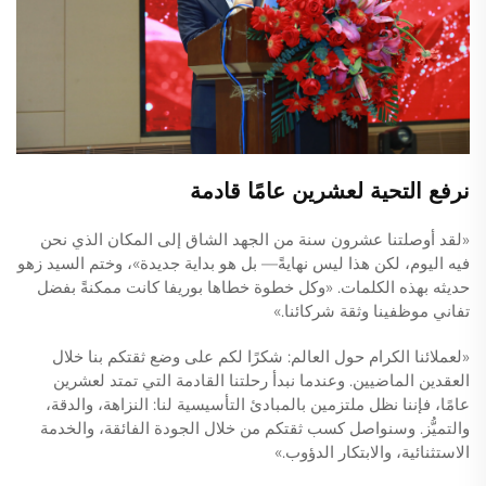
نرفع التحية لعشرين عامًا قادمة
«لقد أوصلتنا عشرون سنة من الجهد الشاق إلى المكان الذي نحن
فيه اليوم، لكن هذا ليس نهايةً— بل هو بداية جديدة»، وختم السيد زهو
حديثه بهذه الكلمات. «وكل خطوة خطاها بوريفا كانت ممكنةً بفضل
تفاني موظفينا وثقة شركائنا.»
«لعملائنا الكرام حول العالم: شكرًا لكم على وضع ثقتكم بنا خلال
العقدين الماضيين. وعندما نبدأ رحلتنا القادمة التي تمتد لعشرين
عامًا، فإننا نظل ملتزمين بالمبادئ التأسيسية لنا: النزاهة، والدقة،
والتميُّز. وسنواصل كسب ثقتكم من خلال الجودة الفائقة، والخدمة
الاستثنائية، والابتكار الدؤوب.»