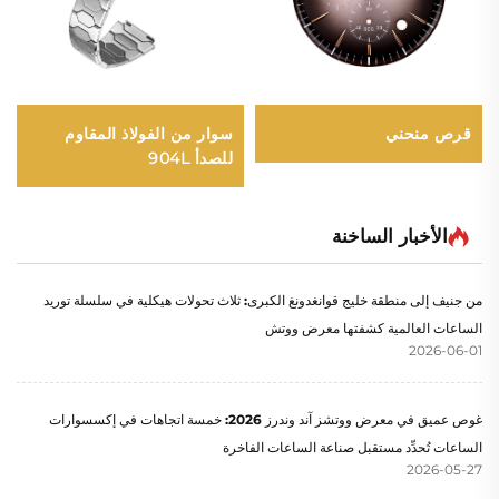
قرص منحني
سوار من الفولاذ المقاوم
للصدأ 904L
الأخبار الساخنة
من جنيف إلى منطقة خليج قوانغدونغ الكبرى: ثلاث تحولات هيكلية في سلسلة توريد
الساعات العالمية كشفتها معرض ووتش
2026-06-01
غوص عميق في معرض ووتشز آند وندرز 2026: خمسة اتجاهات في إكسسوارات
الساعات تُحدِّد مستقبل صناعة الساعات الفاخرة
2026-05-27