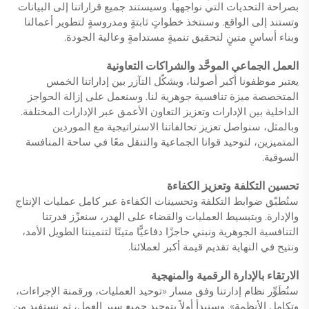
بصراحة التحديات التي نواجهها. وسيستند جميع قراراتنا إلى البيانات
وتستند إلى الواقع. وسنتخذ خطواتٍ ثابتةٍ ومدروسةٍ لتطوير أعمالنا
وبناء أساسٍ متينٍ لتحقيق تنميةٍ مستدامةٍ وعالية الجودة.
العمل الجماعي الموحَّد والشراكات التعاونية
يعتبر موظفونا أكبر أصولنا، ويشكّل التآزر بين إداراتنا الخمس
المتخصصة ميزة تنافسية جوهرية لنا. وسنعمل على إزالة الحواجز
الداخلية بين الإدارات وتعزيز التعاون الأعمق عبر الإدارات المختلفة.
وبالمثل، سنواصل تعزيز تحالفاتنا الاستراتيجية مع الموردين
المتميزين، لتوحيد قوانا الجماعية والتنقل معًا في ساحة المنافسة
السوقية.
تحسين التكلفة وتعزيز الكفاءة
سنُطبّق ضوابط التكلفة وتحسينات الكفاءة عبر كامل عمليات الإنتاج
والإدارة. وبتبسيط العمليات والقضاء على الهدر، سنعزّز قدرتنا
التنافسية الجوهرية ونبني حاجزًا دفاعيًّا متينًا لتنميننا الطويل الأمد،
ونتيح في النهاية تقديم قيمة أكبر لعملائنا.
الارتقاء بالإدارة الرقمية والمنهجية
سنُطَوِّر نظام إدارتنا وفق مسار «توحيد العمليات، ورقمنة الإجراءات،
وتكامل الأنظمة». وسنبدأ أولاً بتوحيد جميع سير العمل، ثم نستفيد من