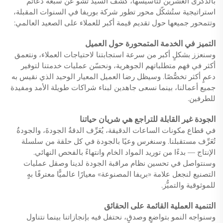
بالذكرى العشرين لتأسيسها، كشف السيد تشو عن سبعة دعائم
استراتيجية ستُشكّل محور تطور شركة بوريفا في السنوات المقبلة،
وتتمحور جميعها حول تقديم قيمة أكبر للعملاء على الصعيد العالمي:
التميز في الخدمة المتمحورة حول العميل
وسنعزز بشكلٍ أكبر من سرعة استجابتنا لاحتياجات العملاء، ونتعمق
أكثر في فهم متطلباتهم الجوهرية، ونحسّن عمليات خدمتنا لتوفير
دعمٍ أكثر تخصُّصًا. وسيظل رضا العميل المعيار الوحيد الذي نقيس به
جميع أعمالنا، بينما نسعى جاهدين لبناء شراكات طويلة الأمد ومفيدة
للطرفين.
الجودة غير القابلة للتراجع هي شريان حياتنا
في قطاع مكونات الساعات الدقيقة، يُعَرِّف الدقةُ الجودةَ، والجودةُ
تُعَرِّف مستقبلنا. وسنغرس وعيًا بالجودة في كل حلقة من سلسلة
الإنتاج — بدءًا من توريد المواد الخام وانتهاءً بالفحص النهائي.
وسنتواصل في تحسين نظام مراقبة الجودة لدينا وصقل عمليات
التصنيع لنجعل علامة «بريفا المصنوعة» معيارًا عالميًّا معترفًا بهٍ
للموثوقية والتميُّز.
التنمية العملية القائمة على الحقائق
وسنواجه النمو بتواضعٍ وصدقٍ، نحتفل فيه بإنجازاتنا بينما نتناول