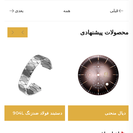
قبلی
بعدی
همه
محصولات پیشنهادی
دیال منحنی
دستبند فولاد ضدزنگ 904L