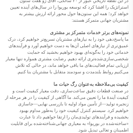
در این نقطه تاریخیِ عبور از ۲۰ سالگی، آقای ژو هفت ستون
استراتژیک را افشا کرد که توسعه بوریوا را در سال‌های آینده تعیین
خواهد کرد؛ همه این ستون‌ها حول محور ارائه ارزش بیشتر به
مشتریان جهانی متمرکز هستند:
نمونه‌های برتر خدمات متمرکز بر مشتری
ما پاسخ‌دهی خود را به نیازهای مشتریان تسریع‌تر خواهیم کرد، درک
عمیق‌تری از نیازهای اصلی آن‌ها به دست خواهیم آورد و فرآیندهای
خدماتی خود را به‌گونه‌ای بهبود خواهیم بخشید که حمایت
شخصی‌سازی‌شده‌تری ارائه دهیم. رضایت مشتری همواره تنها معیار
ارزیابی تمام فعالیت‌های ما باقی خواهد ماند، در حالی که تلاش
می‌کنیم روابط بلندمدت و سودمند متقابل با مشتریان بنا کنیم.
کیفیت بی‌ملاحظه به‌عنوان رگ حیات ما
در صنعت قطعات دقیق ساعت‌سازی، دقت معیار کیفیت است و
کیفیت آیندهٔ ما را تعیین می‌کند. ما آگاهی از کیفیت را در هر مرحله از
زنجیره تولید—از تأمین مواد اولیه تا بازرسی نهایی—جاسازی
خواهیم کرد. سیستم کنترل کیفیت خود را به‌طور مداوم بهبود
بخشیده و فرآیندهای تولیدی‌مان را ارتقا خواهیم داد تا عبارت
«ساخته‌شده در بوریوا» به معیاری جهانی‌شناخته‌شده برای قابلیت
اطمینان و تعالی تبدیل شود.