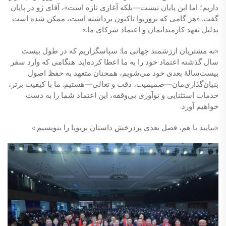
داریم؛ اما این پایان نیست—بلکه آغازی تازه است»، آقای ژو در پایان
گفت. «هر گامی که بروریوا تاکنون برداشته است، ممکن شده است
بدلیل تعهد کارمندانمان و اعتماد شرکای ما.»
«به مشتریان ارزشمند جهانی ما: سپاسگزاریم که در طول بیست
سال گذشته اعتماد خود را به ما اعطا کرده‌اید. هنگامی که وارد سفر
بیست‌سالهٔ بعدی خود می‌شویم، همچنان متعهد به حفظ اصول
بنیان‌گذاری‌مان—صمیمیت، دقت و تعالی—هستیم. ما با کیفیت برتر،
خدمات استثنایی و نوآوری بی‌وقفه، این اعتماد شما را به دست
خواهیم آورد.
«بیایید با هم، فصل بعدی پردرخش داستان بریویا را بنویسیم.»