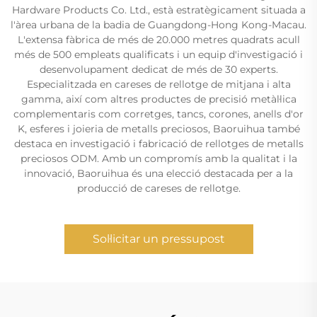
Hardware Products Co. Ltd., està estratègicament situada a
l'àrea urbana de la badia de Guangdong-Hong Kong-Macau.
L'extensa fàbrica de més de 20.000 metres quadrats acull
més de 500 empleats qualificats i un equip d'investigació i
desenvolupament dedicat de més de 30 experts.
Especialitzada en careses de rellotge de mitjana i alta
gamma, així com altres productes de precisió metàl·lica
complementaris com corretges, tancs, corones, anells d'or
K, esferes i joieria de metalls preciosos, Baoruihua també
destaca en investigació i fabricació de rellotges de metalls
preciosos ODM. Amb un compromís amb la qualitat i la
innovació, Baoruihua és una elecció destacada per a la
producció de careses de rellotge.
Sol·licitar un pressupost