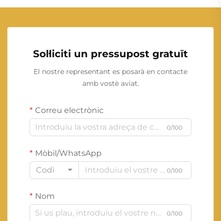
Sol·liciti un pressupost gratuït
El nostre representant es posarà en contacte
amb vostè aviat.
Correu electrònic
0/100
Mòbil/WhatsApp
Codi
0/100
Nom
0/100