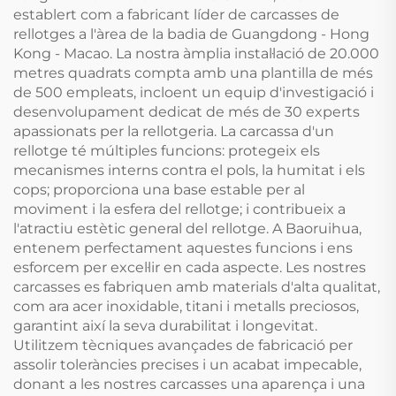
establert com a fabricant líder de carcasses de
rellotges a l'àrea de la badia de Guangdong - Hong
Kong - Macao. La nostra àmplia instal·lació de 20.000
metres quadrats compta amb una plantilla de més
de 500 empleats, incloent un equip d'investigació i
desenvolupament dedicat de més de 30 experts
apassionats per la rellotgeria. La carcassa d'un
rellotge té múltiples funcions: protegeix els
mecanismes interns contra el pols, la humitat i els
cops; proporciona una base estable per al
moviment i la esfera del rellotge; i contribueix a
l'atractiu estètic general del rellotge. A Baoruihua,
entenem perfectament aquestes funcions i ens
esforcem per excel·lir en cada aspecte. Les nostres
carcasses es fabriquen amb materials d'alta qualitat,
com ara acer inoxidable, titani i metalls preciosos,
garantint així la seva durabilitat i longevitat.
Utilitzem tècniques avançades de fabricació per
assolir toleràncies precises i un acabat impecable,
donant a les nostres carcasses una aparença i una