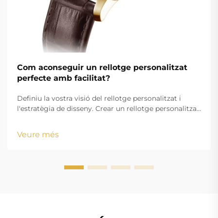
Com aconseguir un rellotge personalitzat
perfecte amb facilitat?
Definiu la vostra visió del rellotge personalitzat i
l'estratègia de disseny. Crear un rellotge personalitzat
atractiu comença amb una visió clarament definida
que alini els vostres objectius estètics amb els
Veure més
requisits funcionals. Ja sigui que creeu mercaderia
amb marca o un accessori personalitzat...