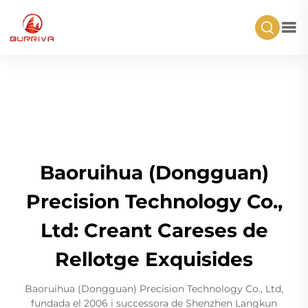
Baoruihua (Dongguan)
Precision Technology Co.,
Ltd: Creant Careses de
Rellotge Exquisides
Baoruihua (Dongguan) Precision Technology Co., Ltd,
fundada el 2006 i successora de Shenzhen Langkun