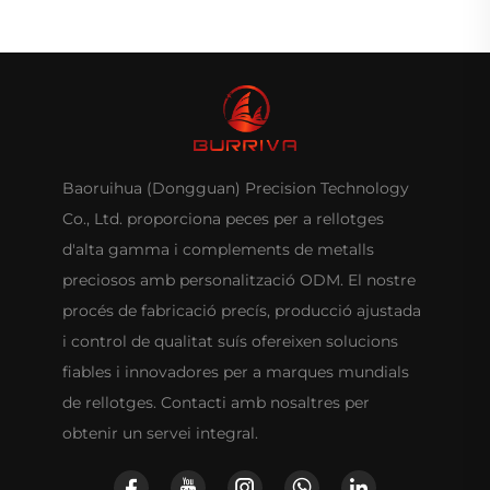
Baoruihua (Dongguan) Precision Technology
Co., Ltd. proporciona peces per a rellotges
d'alta gamma i complements de metalls
preciosos amb personalització ODM. El nostre
procés de fabricació precís, producció ajustada
i control de qualitat suís ofereixen solucions
fiables i innovadores per a marques mundials
de rellotges. Contacti amb nosaltres per
obtenir un servei integral.