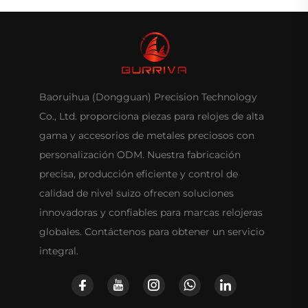
Baoruihua (Dongguan) Precision Technology
Co., Ltd. proporciona piezas para relojes de alta
gama y accesorios de metales preciosos con
personalización ODM. Nuestra fabricación
precisa, producción eficiente y control de
calidad de nivel suizo ofrecen soluciones
innovadoras y confiables para marcas relojeras
globales. Contáctenos para obtener un servicio
integral.