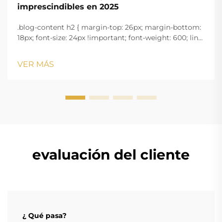
imprescindibles en 2025
.blog-content h2 { margin-top: 26px; margin-bottom:
18px; font-size: 24px !important; font-weight: 600; line-
height: normal; } .blog-content h3 { margin-top: 26px;
margin-bottom: 18px; font-size: 20px !important; font-
VER MÁS
w...
evaluación del cliente
¿ Qué pasa?