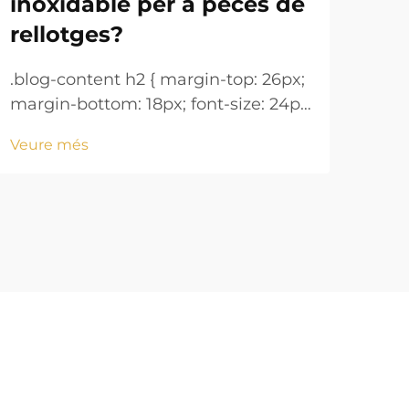
inoxidable per a peces de
man
rellotges?
.blo
marg
.blog-content h2 { margin-top: 26px;
!imp
margin-bottom: 18px; font-size: 24px
Veu
heig
!important; font-weight: 600; line-
Veure més
mar
height: normal; } .blog-content h3 {
18px
margin-top: 26px; margin-bottom:
font
18px; font-size: 20px !important;
font-w...