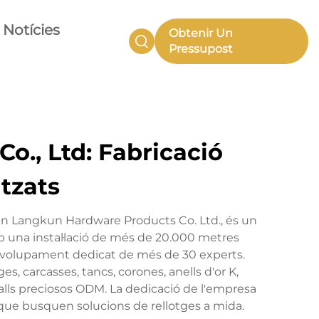
Notícies
Obtenir Un
Pressupost
o., Ltd: Fabricació
tzats
en Langkun Hardware Products Co. Ltd., és un
 una instal·lació de més de 20.000 metres
envolupament dedicat de més de 30 experts.
s, carcasses, tancs, corones, anells d'or K,
talls preciosos ODM. La dedicació de l'empresa
es que busquen solucions de rellotges a mida.