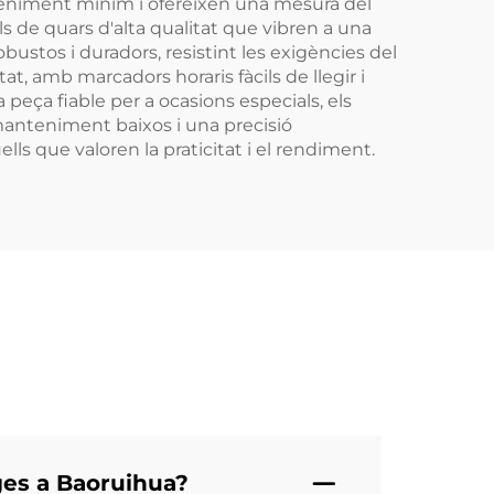
teniment mínim i ofereixen una mesura del
s de quars d'alta qualitat que vibren a una
ustos i duradors, resistint les exigències del
tat, amb marcadors horaris fàcils de llegir i
 peça fiable per a ocasions especials, els
 manteniment baixos i una precisió
ls que valoren la praticitat i el rendiment.
ges a Baoruihua?