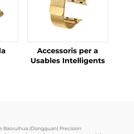
da
Accessoris per a
Usables Intel·ligents
de Baoruihua (Dongguan) Precision