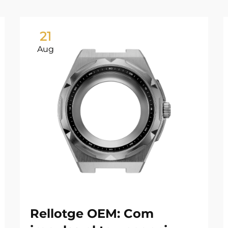
21
Aug
Rellotge OEM: Com