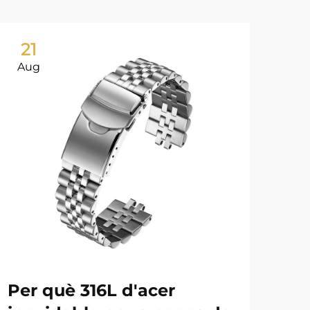
21
2
Aug
Au
Per què 316L d'acer
Pu