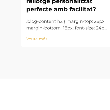
rellotge personalitzat
perfecte amb facilitat?
.blog-content h2 { margin-top: 26px;
margin-bottom: 18px; font-size: 24px
!important; font-weight: 600; line-
Veure més
height: normal; } .blog-content h3 {
margin-top: 26px; margin-bottom:
18px; font-size: 20px !important;
font-w...