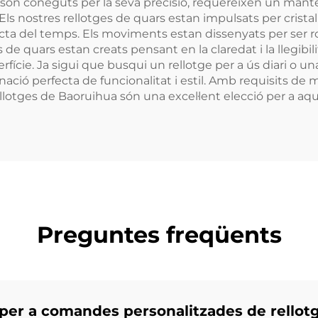
 són coneguts per la seva precisió, requereixen un man
s nostres rellotges de quars estan impulsats per cristall
ta del temps. Els moviments estan dissenyats per ser rob
 de quars estan creats pensant en la claredat i la llegibili
cie. Ja sigui que busqui un rellotge per a ús diari o una
nació perfecta de funcionalitat i estil. Amb requisits de
otges de Baoruihua són una excel·lent elecció per a aquel
Preguntes freqüents
 per a comandes personalitzades de rellot