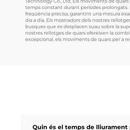
Technology Co., Ltd. Els moviments de quars
temps constant durant períodes prolongats. El
freqüència precisa, garantint una mesura exac
dia a dia. Els mostradors dels nostres rellotges
busques que es desplacen suau sobre la superfí
nostres rellotges de quars ofereixen la combi
excepcional, els moviments de quars per a rell
Quin és el temps de lliurament