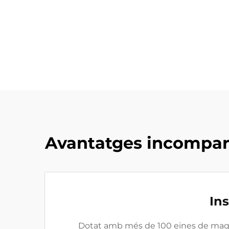
Avantatges incomparab
Ins
Dotat amb més de 100 eines de maqu