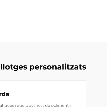
llotges personalitzats
arda
iques i equip avançat de poliment i