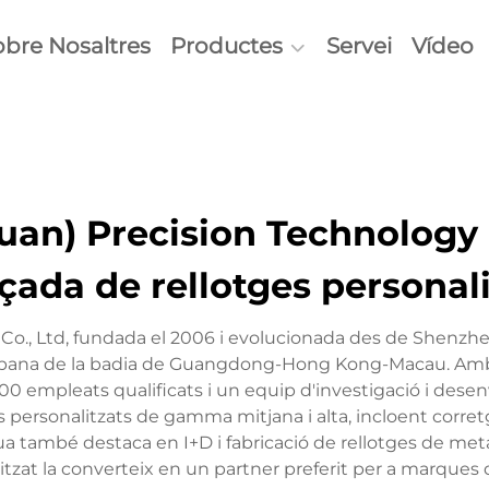
obre Nosaltres
Productes
Servei
Vídeo
n) Precision Technology C
çada de rellotges personali
o., Ltd, fundada el 2006 i evolucionada des de Shenzh
a urbana de la badia de Guangdong-Hong Kong-Macau. Amb
 empleats qualificats i un equip d'investigació i des
 personalitzats de gamma mitjana i alta, incloent corretge
ihua també destaca en I+D i fabricació de rellotges de me
onalitzat la converteix en un partner preferit per a marqu