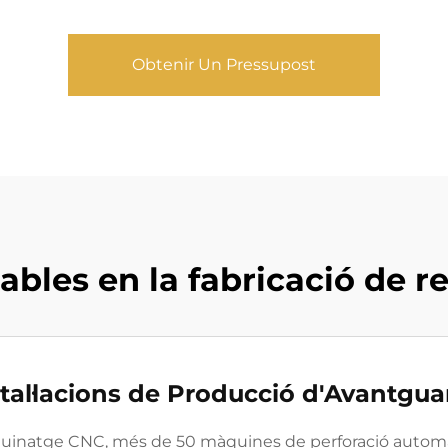
Obtenir Un Pressupost
les en la fabricació de re
tal·lacions de Producció d'Avantgu
inatge CNC, més de 50 màquines de perforació automàt