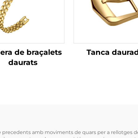
Tanca daura
era de braçalets
daurats
ense precedents amb moviments de quars per a rellotges 