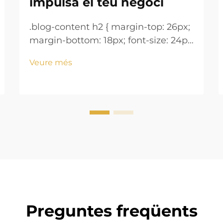
impulsa el teu negoci
.blog-content h2 { margin-top: 26px;
margin-bottom: 18px; font-size: 24px
!important; font-weight: 600; line-
Veure més
height: normal; } .blog-content h3 {
margin-top: 26px; margin-bottom:
18px; font-size: 20px !important;
font-w...
Preguntes freqüents