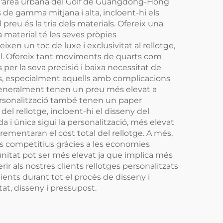
 a l'àrea urbana del Golf de Guangdong-Hong
 de gamma mitjana i alta, incloent-hi els
preu és la tria dels materials. Ofereix una
a material té les seves pròpies
ixen un toc de luxe i exclusivitat al rellotge,
l. Ofereix tant moviments de quarts com
er la seva precisió i baixa necessitat de
s, especialment aquells amb complicacions
generalment tenen un preu més elevat a
personalització també tenen un paper
del rellotge, incloent-hi el disseny del
 i única sigui la personalització, més elevat
rementaran el cost total del rellotge. A més,
és competitius gràcies a les economies
r unitat pot ser més elevat ja que implica més
r als nostres clients rellotges personalitzats
ents durant tot el procés de disseny i
at, disseny i pressupost.