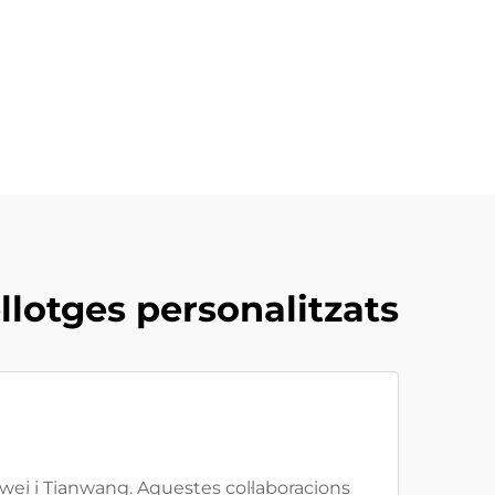
llotges personalitzats
i i Tianwang. Aquestes col·laboracions