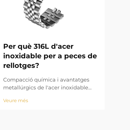
Per què 316L d'acer
Pu
inoxidable per a peces de
man
rellotges?
Per
puls
Compacció química i avantatges
la s
metallúrgics de l'acer inoxidable
Veu
puls
316L Què és l'acer inoxidable 316L?
Veure més
rell
Comprendre la seva composició
gair
química 316L d'acer inoxidable
suor
pertany a la família austenítica i
quo
conté principalment ferro