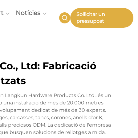
t
Notícies
Sol·licitar un
pressupost
o., Ltd: Fabricació
tzats
en Langkun Hardware Products Co. Ltd., és un
 una instal·lació de més de 20.000 metres
envolupament dedicat de més de 30 experts.
s, carcasses, tancs, corones, anells d'or K,
talls preciosos ODM. La dedicació de l'empresa
es que busquen solucions de rellotges a mida.