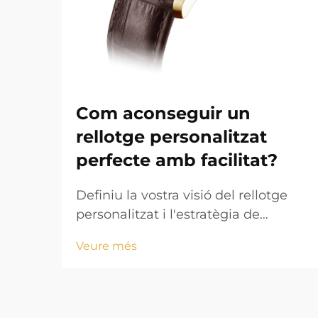
Com aconseguir un
rellotge personalitzat
perfecte amb facilitat?
Definiu la vostra visió del rellotge
personalitzat i l'estratègia de
disseny. Crear un rellotge
Veure més
personalitzat atractiu comença amb
una visió clarament definida que
alini els vostres objectius estètics
amb els requisits funcionals. Ja sigui