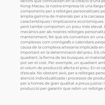
factors que conflueixen en la creació d'una 
Kong-Macau, la nostra empresa té una llarga t
components per a rellotges personalitzats per 
àmplia gamma de materials per a la carcassa del
característiques i implicacions econòmiques. Pe
però també comporten un preu més elevat. E
mecànics per als nostres rellotges personalit
manteniment, fet que els converteix en una
complexes com cronògrafs o calendaris perpe
causa de la complexa artesania implicada en e
important en la determinació del preu. Els clie
quadrant, la forma de les busques, el material
pot ser el cost. Per exemple, un quadrant amb 
el volum de producció afecta el preu. En el 
d'escala. No obstant això, per a rellotges per
atenció individualitzada i processos de produ
per a homes de gran qualitat a preus justos 
producció per garantir que rebin un rellotge 