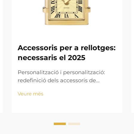
Accessoris per a rellotges:
necessaris el 2025
Personalització i personalització:
redefinició dels accessoris de
rellotges el 2025 Demanda dels
Veure més
consumidors de quadres, cintes i
gravats personalitzables La gent
actual realment vol mostrar la seva
personalitat a través dels rellotges
d'avui en dia. Les coses