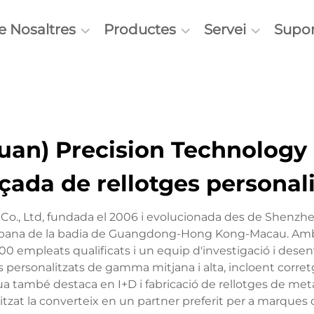
e Nosaltres
Productes
Servei
Supor
n) Precision Technology C
çada de rellotges personali
o., Ltd, fundada el 2006 i evolucionada des de Shenzh
a urbana de la badia de Guangdong-Hong Kong-Macau. Amb
 empleats qualificats i un equip d'investigació i des
 personalitzats de gamma mitjana i alta, incloent corretge
ihua també destaca en I+D i fabricació de rellotges de me
onalitzat la converteix en un partner preferit per a marqu