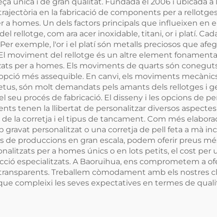
peça única i de gran qualitat. Fundada el 2006 i ubicada
rajectòria en la fabricació de components per a rellotges
a homes. Un dels factors principals que influeixen en el 
 rellotge, com ara acer inoxidable, titani, or i platí. Cad
r exemple, l'or i el platí són metalls preciosos que afege
l moviment del rellotge és un altre element fonamenta
zats per a homes. Els moviments de quarts són coneguts p
 opció més assequible. En canvi, els moviments mecànic
tus, són molt demandats pels amants dels rellotges i 
l seu procés de fabricació. El disseny i les opcions de 
nts tenen la llibertat de personalitzar diversos aspectes 
 de la corretja i el tipus de tancament. Com més elaborada
gravat personalitzat o una corretja de pell feta a mà inc
cas de produccions en gran escala, podem oferir preus m
sonalitzats per a homes únics o en lots petits, el cost pe
cció especialitzats. A Baoruihua, ens comprometem a oferi
i transparents. Treballem còmodament amb els nostres cli
que compleixi les seves expectatives en termes de qualit