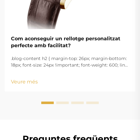
Com aconseguir un rellotge personalitzat
perfecte amb facilitat?
.blog-content h2 { margin-top: 26px; margin-bottom:
18px; font-size: 24px !important; font-weight: 600; line-
height: normal; } .blog-content h3 { margin-top: 26px;
margin-bottom: 18px; font-size: 20px !important; font-
Veure més
w...
Preguntes freqüents