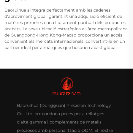
Baoruihua s'integra perfectament amb les cadenes
d'aproviment global, garantint una adquisició eficient de
matèries primeres i una lliurament puntual dels productes
acabats. La seva ubicació estratègica a l'àrea metropolitana
de Guangdong-Hong Kong-Macao proporciona un accés
convenient als mercats internacionals, convertint-la en un
partner ideal per a marques que busquen abast global.
Baoruihua (Dongguan) Precision Technology
Co., Ltd. proporciona peces per a rellotges
d'alta gamma i complements de metalls
preciosos amb personalització ODM. El nostre