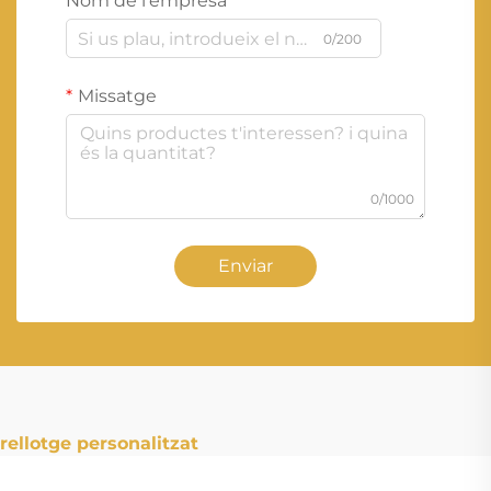
Nom de l'empresa
0/200
Missatge
0/1000
Enviar
rellotge personalitzat