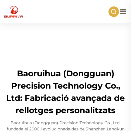
Baoruihua (Dongguan)
Precision Technology Co.,
Ltd: Fabricació avançada de
rellotges personalitzats
Baoruihua (Dongguan) Precision Technology Co., Ltd,
fundada el 2006 i evolucionada des de Shenzhen Langkun