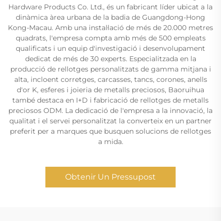
Hardware Products Co. Ltd., és un fabricant líder ubicat a la
dinàmica àrea urbana de la badia de Guangdong-Hong
Kong-Macau. Amb una instal·lació de més de 20.000 metres
quadrats, l'empresa compta amb més de 500 empleats
qualificats i un equip d'investigació i desenvolupament
dedicat de més de 30 experts. Especialitzada en la
producció de rellotges personalitzats de gamma mitjana i
alta, incloent corretges, carcasses, tancs, corones, anells
d'or K, esferes i joieria de metalls preciosos, Baoruihua
també destaca en I+D i fabricació de rellotges de metalls
preciosos ODM. La dedicació de l'empresa a la innovació, la
qualitat i el servei personalitzat la converteix en un partner
preferit per a marques que busquen solucions de rellotges
a mida.
Obtenir Un Pressupost