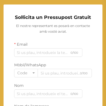
Sol·licita un Pressupost Gratuit
El nostre representant es posarà en contacte
amb vostè aviat.
Email
0/100
Mòbil/WhatsApp
Code
0/100
Nom
0/100