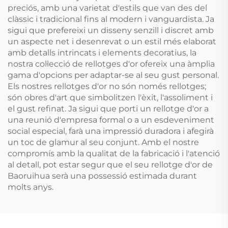
preciós, amb una varietat d'estils que van des del
clàssic i tradicional fins al modern i vanguardista. Ja
sigui que prefereixi un disseny senzill i discret amb
un aspecte net i desenrevat o un estil més elaborat
amb detalls intrincats i elements decoratius, la
nostra col·lecció de rellotges d'or ofereix una àmplia
gama d'opcions per adaptar-se al seu gust personal.
Els nostres rellotges d'or no són només rellotges;
són obres d'art que simbolitzen l'èxit, l'assoliment i
el gust refinat. Ja sigui que porti un rellotge d'or a
una reunió d'empresa formal o a un esdeveniment
social especial, farà una impressió duradora i afegirà
un toc de glamur al seu conjunt. Amb el nostre
compromís amb la qualitat de la fabricació i l'atenció
al detall, pot estar segur que el seu rellotge d'or de
Baoruihua serà una possessió estimada durant
molts anys.