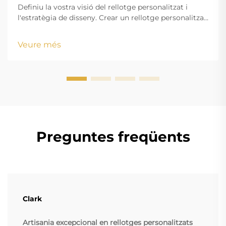
Definiu la vostra visió del rellotge personalitzat i
l'estratègia de disseny. Crear un rellotge personalitzat
atractiu comença amb una visió clarament definida
que alini els vostres objectius estètics amb els
Veure més
requisits funcionals. Ja sigui que creeu mercaderia
amb marca o un accessori personalitzat...
Preguntes freqüents
Clark
Artisania excepcional en rellotges personalitzats