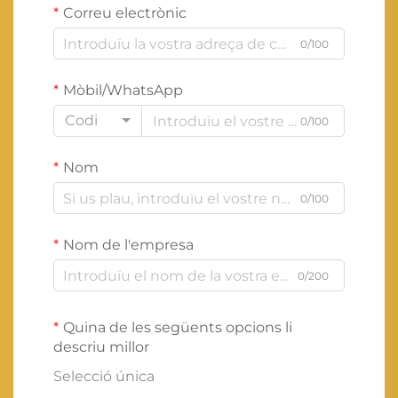
Correu electrònic
0/100
Mòbil/WhatsApp
Codi
0/100
Nom
0/100
Nom de l'empresa
0/200
Quina de les següents opcions li
descriu millor
Selecció única