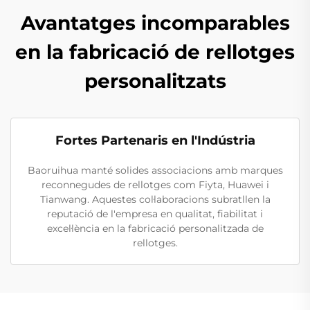
Avantatges incomparables
en la fabricació de rellotges
personalitzats
Fortes Partenaris en l'Indústria
Baoruihua manté solides associacions amb marques
reconnegudes de rellotges com Fiyta, Huawei i
Tianwang. Aquestes col·laboracions subratllen la
reputació de l'empresa en qualitat, fiabilitat i
excel·lència en la fabricació personalitzada de
rellotges.