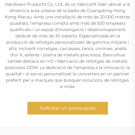
Hardware Products Co. Ltd., és un fabricant líder ubicat a la
dinàmica àrea urbana de la badia de Guangdong-Hong
Kong-Macau. Amb una instal·lació de més de 20.000 metres
quadrats, l'empresa compta amb més de 500 empleats
qualificats i un equip d'investigació i desenvolupament
dedicat de més de 30 experts. Especialitzada en la
producció de rellotges personalitzats de gamma mitjana i
alta, incloent corretges, carcasses, tancs, corones, anells
d'or K, esferes i joieria de metalls preciosos, Baoruihua
també destaca en I+D i fabricació de rellotges de metalls
preciosos ODM. La dedicació de l'empresa a la innovació, la
qualitat i el servei personalitzat la converteix en un partner
preferit per a marques que busquen solucions de rellotges
a mida.
Sol·licitar un pressupost