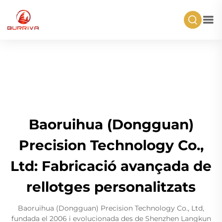
Baoruihua (Dongguan)
Precision Technology Co.,
Ltd: Fabricació avançada de
rellotges personalitzats
Baoruihua (Dongguan) Precision Technology Co., Ltd,
fundada el 2006 i evolucionada des de Shenzhen Langkun