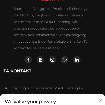
Baoruihua (Dongguan) Precision Technology
Co., Ltd. tilbyr high-end urdeler og tilbehør i
edle metaller med ODM-tilpasning. Vår
presisjonsproduksjon, lean production og
sveitsisk kvalitetskontroll sikrer pålitelige og
innovative løsninger for globale urmerker. Ta
kontakt for helhetsløsninger.
TA KONTAKT
Bygning 5, nr. 459 Xiecao Road, Xiegang by,
Dongguan, Guangdong
We value your privacy