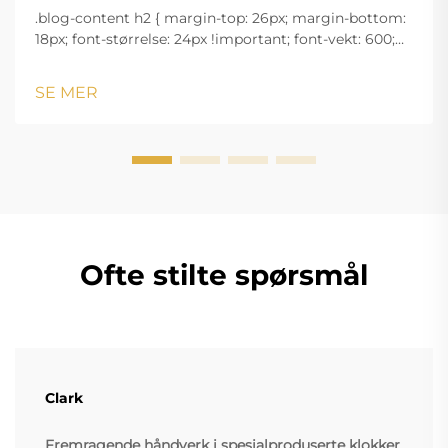
.blog-content h2 { margin-top: 26px; margin-bottom:
18px; font-størrelse: 24px !important; font-vekt: 600;
linjeavstand: normal; } .blog-content h3 { margin-top:
26px; margin-bottom: 18px; font-størrelse: 20px
SE MER
!important; font-v...
Ofte stilte spørsmål
Clark
Fremragende håndverk i spesialproduserte klokker