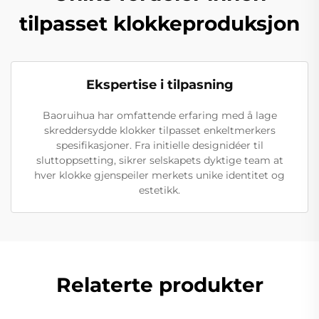
tilpasset klokkeproduksjon
Ekspertise i tilpasning
Baoruihua har omfattende erfaring med å lage
skreddersydde klokker tilpasset enkeltmerkers
spesifikasjoner. Fra initielle designidéer til
sluttoppsetting, sikrer selskapets dyktige team at
hver klokke gjenspeiler merkets unike identitet og
estetikk.
Relaterte produkter