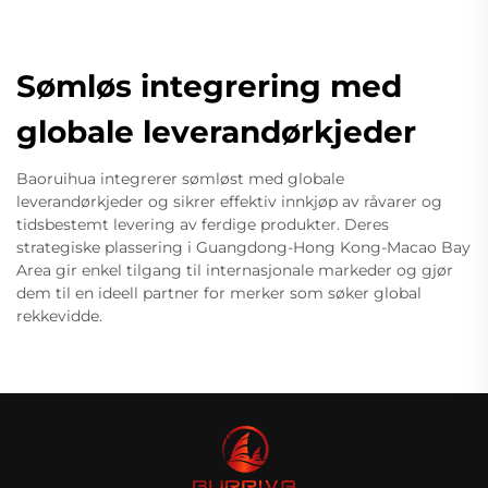
Sømløs integrering med
globale leverandørkjeder
Baoruihua integrerer sømløst med globale
leverandørkjeder og sikrer effektiv innkjøp av råvarer og
tidsbestemt levering av ferdige produkter. Deres
strategiske plassering i Guangdong-Hong Kong-Macao Bay
Area gir enkel tilgang til internasjonale markeder og gjør
dem til en ideell partner for merker som søker global
rekkevidde.