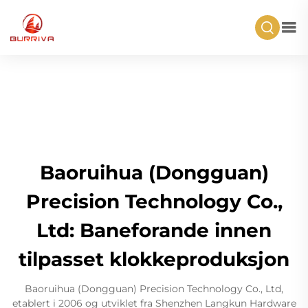
Baoruihua (Dongguan)
Precision Technology Co.,
Ltd: Baneforande innen
tilpasset klokkeproduksjon
Baoruihua (Dongguan) Precision Technology Co., Ltd,
etablert i 2006 og utviklet fra Shenzhen Langkun Hardware