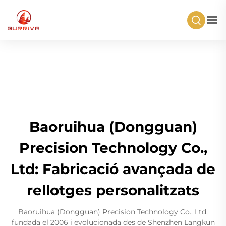
Baoruihua (Dongguan)
Precision Technology Co.,
Ltd: Fabricació avançada de
rellotges personalitzats
Baoruihua (Dongguan) Precision Technology Co., Ltd,
fundada el 2006 i evolucionada des de Shenzhen Langkun