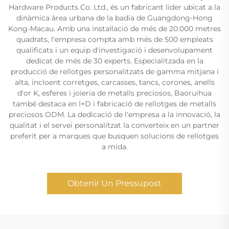
Hardware Products Co. Ltd., és un fabricant líder ubicat a la
dinàmica àrea urbana de la badia de Guangdong-Hong
Kong-Macau. Amb una instal·lació de més de 20.000 metres
quadrats, l'empresa compta amb més de 500 empleats
qualificats i un equip d'investigació i desenvolupament
dedicat de més de 30 experts. Especialitzada en la
producció de rellotges personalitzats de gamma mitjana i
alta, incloent corretges, carcasses, tancs, corones, anells
d'or K, esferes i joieria de metalls preciosos, Baoruihua
també destaca en I+D i fabricació de rellotges de metalls
preciosos ODM. La dedicació de l'empresa a la innovació, la
qualitat i el servei personalitzat la converteix en un partner
preferit per a marques que busquen solucions de rellotges
a mida.
Obtenir Un Pressupost