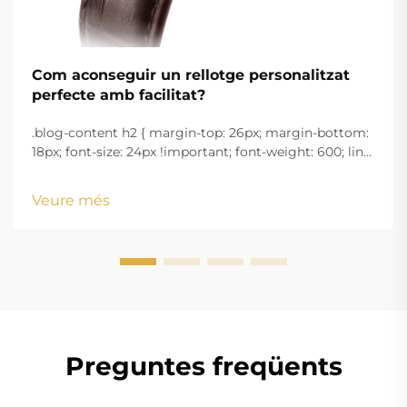
Com aconseguir un rellotge personalitzat
perfecte amb facilitat?
.blog-content h2 { margin-top: 26px; margin-bottom:
18px; font-size: 24px !important; font-weight: 600; line-
height: normal; } .blog-content h3 { margin-top: 26px;
margin-bottom: 18px; font-size: 20px !important; font-
Veure més
w...
Preguntes freqüents