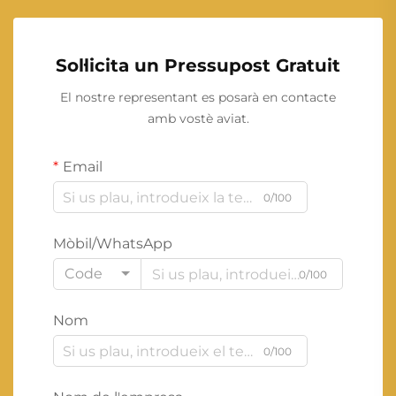
Sol·licita un Pressupost Gratuit
El nostre representant es posarà en contacte
amb vostè aviat.
Email
0/100
Mòbil/WhatsApp
Code
0/100
Nom
0/100