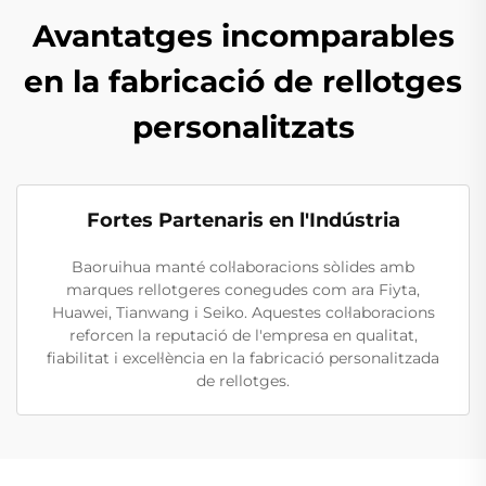
Avantatges incomparables
en la fabricació de rellotges
personalitzats
Fortes Partenaris en l'Indústria
Baoruihua manté col·laboracions sòlides amb
marques rellotgeres conegudes com ara Fiyta,
Huawei, Tianwang i Seiko. Aquestes col·laboracions
reforcen la reputació de l'empresa en qualitat,
fiabilitat i excel·lència en la fabricació personalitzada
de rellotges.