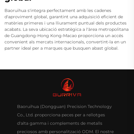
Baoruihua s'integra perfectament amb les cadenes
d'aproviment global, garantint una adquisició eficient de
matèries primeres i una lliurament puntual dels productes
acabats. La seva ubicació estratègica a l'àrea metropolitana
de Guangdong-Hong Kong-Macao proporciona un accés
convenient als mercats internacionals, convertint-la en un
partner ideal per a marques que busquen abast global.
Baoruihua (Dongguan) Precision Technology
Co., Ltd. proporciona peces per a rellotges
d'alta gamma i complements de metalls
preciosos amb personalització ODM. El nostre