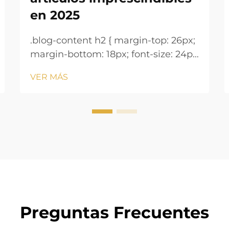
en 2025
.blog-content h2 { margin-top: 26px;
margin-bottom: 18px; font-size: 24px
!important; font-weight: 600; line-
VER MÁS
height: normal; } .blog-content h3 {
margin-top: 26px; margin-bottom:
18px; font-size: 20px !important;
font-w...
Preguntas Frecuentes