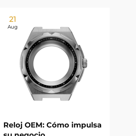
21
2
Aug
Au
Reloj OEM: Cómo impulsa
¿P
su negocio
31