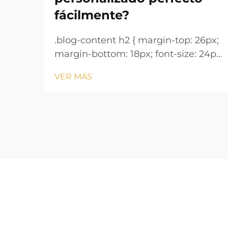
fácilmente?
.blog-content h2 { margin-top: 26px;
margin-bottom: 18px; font-size: 24px
!important; font-weight: 600; line-
VER MÁS
height: normal; } .blog-content h3 {
margin-top: 26px; margin-bottom:
18px; font-size: 20px !important;
font-w...