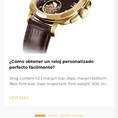
¿Cómo obtener un reloj personalizado
perfecto fácilmente?
.blog-content h2 { margin-top: 26px; margin-bottom:
18px; font-size: 24px !important; font-weight: 600; line-
height: normal; } .blog-content h3 { margin-top: 26px;
margin-bottom: 18px; font-size: 20px !important; font-
VER MÁS
w...