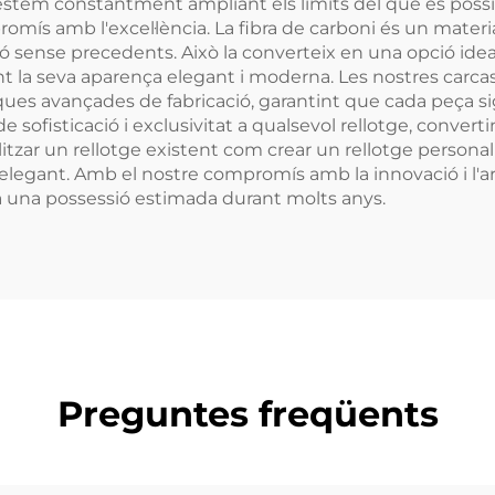
 estem constantment ampliant els límits del que és possibl
mís amb l'excel·lència. La fibra de carboni és un materi
osió sense precedents. Això la converteix en una opció idea
nt la seva aparença elegant i moderna. Les nostres carcas
s avançades de fabricació, garantint que cada peça sigui
e sofisticació i exclusivitat a qualsevol rellotge, conver
ualitzar un rellotge existent com crear un rellotge persona
i elegant. Amb el nostre compromís amb la innovació i l'ar
rà una possessió estimada durant molts anys.
Preguntes freqüents