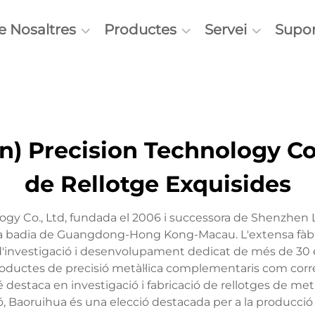
e Nosaltres
Productes
Servei
Supor
 Precision Technology Co.
de Rellotge Exquisides
gy Co., Ltd, fundada el 2006 i successora de Shenzhen 
 la badia de Guangdong-Hong Kong-Macau. L'extensa fàb
'investigació i desenvolupament dedicat de més de 30 e
oductes de precisió metàl·lica complementaris com corretg
bé destaca en investigació i fabricació de rellotges de
ció, Baoruihua és una elecció destacada per a la producció