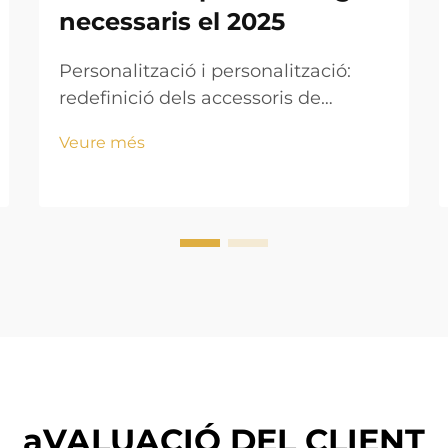
necessaris el 2025
Personalització i personalització:
redefinició dels accessoris de
rellotges el 2025 Demanda dels
Veure més
consumidors de quadres, cintes i
gravats personalitzables La gent
actual realment vol mostrar la seva
personalitat a través dels rellotges
d'avui en dia. Les coses
personalitzades estan explotant en
p...
aVALUACIÓ DEL CLIENT