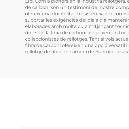
Ltd. Com a pioners en la indústria rellotgera,
de carboni són un testimoni del nostre compro
ofereix una durabilitat i resistència a la corr
suportar les exigències del dia a dia manteni
elaborades amb molta cura mitjançant tècnique
únics de la fibra de carboni afegeixen un toc d
col·leccionistes de rellotges. Tant si vols act
fibra de carboni ofereixen una opció versàtil 
rellotge de fibra de carboni de Baoruihua se