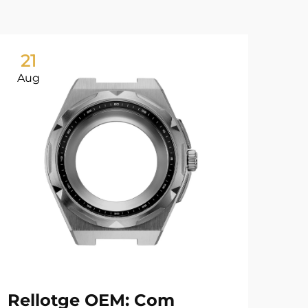
21
0
Aug
Ju
Rellotge OEM: Com
Pu