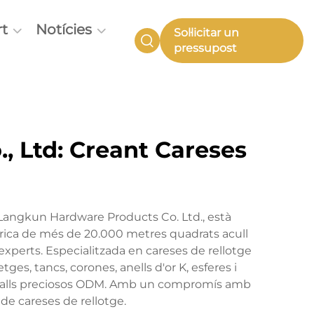
t
Notícies
Sol·licitar un
pressupost
, Ltd: Creant Careses
Langkun Hardware Products Co. Ltd., està
rica de més de 20.000 metres quadrats acull
xperts. Especialitzada en careses de rellotge
es, tancs, corones, anells d'or K, esferes i
 metalls preciosos ODM. Amb un compromís amb
 de careses de rellotge.