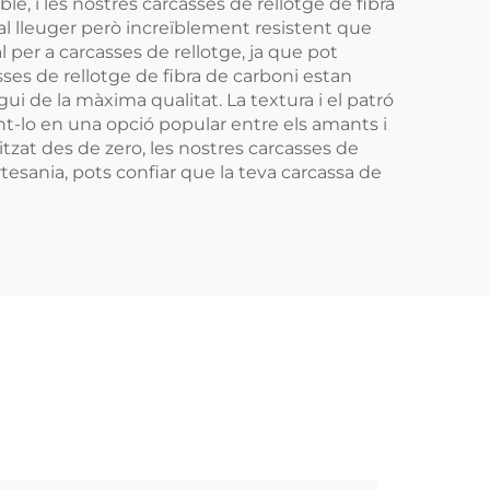
e, i les nostres carcasses de rellotge de fibra
al lleuger però increïblement resistent que
l per a carcasses de rellotge, ja que pot
ses de rellotge de fibra de carboni estan
 de la màxima qualitat. La textura i el patró
tint-lo en una opció popular entre els amants i
litzat des de zero, les nostres carcasses de
tesania, pots confiar que la teva carcassa de