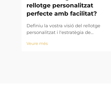
rellotge personalitzat
perfecte amb facilitat?
Definiu la vostra visió del rellotge
personalitzat i l'estratègia de
disseny. Crear un rellotge
Veure més
personalitzat atractiu comença amb
una visió clarament definida que
alini els vostres objectius estètics
amb els requisits funcionals. Ja sigui
que creeu mercaderia amb marca o
un accessori personalitzat...