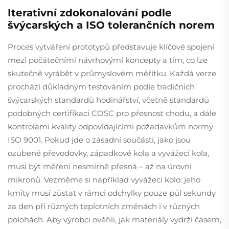
Iterativní zdokonalování podle
švýcarských a ISO tolerančních norem
Proces vytváření prototypů představuje klíčové spojení
mezi počátečními návrhovými koncepty a tím, co lze
skutečně vyrábět v průmyslovém měřítku. Každá verze
prochází důkladným testováním podle tradičních
švýcarských standardů hodinářství, včetně standardů
podobných certifikaci COSC pro přesnost chodu, a dále
kontrolami kvality odpovídajícími požadavkům normy
ISO 9001. Pokud jde o zásadní součásti, jako jsou
ozubené převodovky, západkové kola a vyvážecí kola,
musí být měření nesmírně přesná – až na úrovni
mikronů. Vezměme si například vyvážecí kolo: jeho
kmity musí zůstat v rámci odchylky pouze půl sekundy
za den při různých teplotních změnách i v různých
polohách. Aby výrobci ověřili, jak materiály vydrží časem,