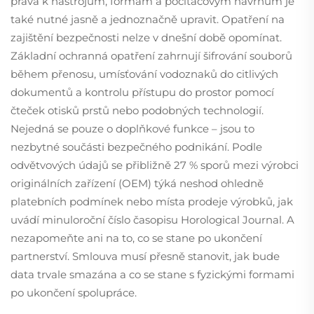
práva k nástrojům, formám a počítačovým návrhům je
také nutné jasně a jednoznačně upravit. Opatření na
zajištění bezpečnosti nelze v dnešní době opomínat.
Základní ochranná opatření zahrnují šifrování souborů
během přenosu, umísťování vodoznaků do citlivých
dokumentů a kontrolu přístupu do prostor pomocí
čteček otisků prstů nebo podobných technologií.
Nejedná se pouze o doplňkové funkce – jsou to
nezbytné součásti bezpečného podnikání. Podle
odvětvových údajů se přibližně 27 % sporů mezi výrobci
originálních zařízení (OEM) týká neshod ohledně
platebních podmínek nebo místa prodeje výrobků, jak
uvádí minuloroční číslo časopisu Horological Journal. A
nezapomeňte ani na to, co se stane po ukončení
partnerství. Smlouva musí přesně stanovit, jak bude
data trvale smazána a co se stane s fyzickými formami
po ukončení spolupráce.