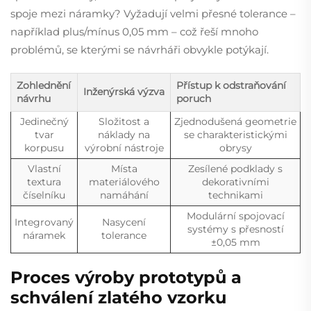
spoje mezi náramky? Vyžadují velmi přesné tolerance –
například plus/mínus 0,05 mm – což řeší mnoho
problémů, se kterými se návrháři obvykle potýkají.
Zohlednění
Přístup k odstraňování
Inženýrská výzva
návrhu
poruch
Jedinečný
Složitost a
Zjednodušená geometrie
tvar
náklady na
se charakteristickými
korpusu
výrobní nástroje
obrysy
Vlastní
Místa
Zesílené podklady s
textura
materiálového
dekorativními
číselníku
namáhání
technikami
Modulární spojovací
Integrovaný
Nasycení
systémy s přesností
náramek
tolerance
±0,05 mm
Proces výroby prototypů a
schválení zlatého vzorku