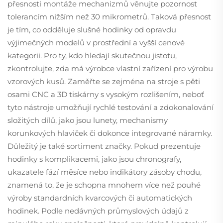
přesnosti montáže mechanizmů věnujte pozornost
tolerancím nižším než 30 mikrometrů. Taková přesnost
je tím, co odděluje slušné hodinky od opravdu
výjimečných modelů v prostřední a vyšší cenové
kategorii. Pro ty, kdo hledají skutečnou jistotu,
zkontrolujte, zda má výrobce vlastní zařízení pro výrobu
vzorových kusů. Zaměřte se zejména na stroje s pěti
osami CNC a 3D tiskárny s vysokým rozlišením, neboť
tyto nástroje umožňují rychlé testování a zdokonalování
složitých dílů, jako jsou lunety, mechanismy
korunkových hlaviček či dokonce integrované náramky.
Důležitý je také sortiment značky. Pokud prezentuje
hodinky s komplikacemi, jako jsou chronografy,
ukazatele fází měsíce nebo indikátory zásoby chodu,
znamená to, že je schopna mnohem více než pouhé
výroby standardních kvarcových či automatických
hodinek. Podle nedávných průmyslových údajů z