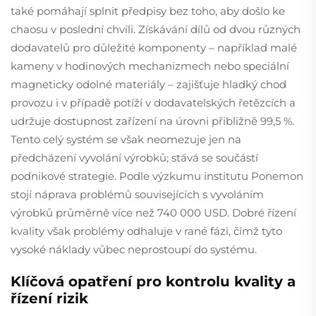
také pomáhají splnit předpisy bez toho, aby došlo ke
chaosu v poslední chvíli. Získávání dílů od dvou různých
dodavatelů pro důležité komponenty – například malé
kameny v hodinových mechanizmech nebo speciální
magneticky odolné materiály – zajišťuje hladký chod
provozu i v případě potíží v dodavatelských řetězcích a
udržuje dostupnost zařízení na úrovni přibližně 99,5 %.
Tento celý systém se však neomezuje jen na
předcházení vyvolání výrobků; stává se součástí
podnikové strategie. Podle výzkumu institutu Ponemon
stojí náprava problémů souvisejících s vyvoláním
výrobků průměrně více než 740 000 USD. Dobré řízení
kvality však problémy odhaluje v rané fázi, čímž tyto
vysoké náklady vůbec neprostoupí do systému.
Klíčová opatření pro kontrolu kvality a
řízení rizik