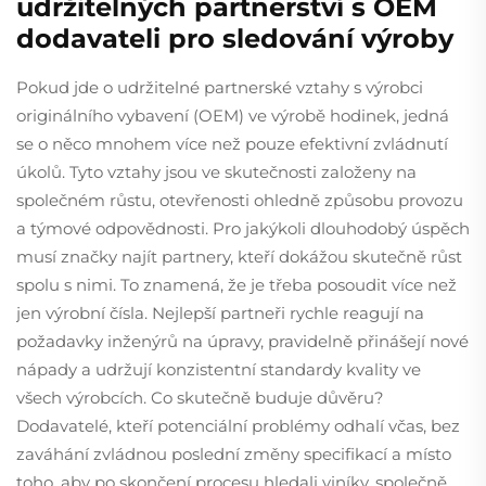
udržitelných partnerství s OEM
dodavateli pro sledování výroby
Pokud jde o udržitelné partnerské vztahy s výrobci
originálního vybavení (OEM) ve výrobě hodinek, jedná
se o něco mnohem více než pouze efektivní zvládnutí
úkolů. Tyto vztahy jsou ve skutečnosti založeny na
společném růstu, otevřenosti ohledně způsobu provozu
a týmové odpovědnosti. Pro jakýkoli dlouhodobý úspěch
musí značky najít partnery, kteří dokážou skutečně růst
spolu s nimi. To znamená, že je třeba posoudit více než
jen výrobní čísla. Nejlepší partneři rychle reagují na
požadavky inženýrů na úpravy, pravidelně přinášejí nové
nápady a udržují konzistentní standardy kvality ve
všech výrobcích. Co skutečně buduje důvěru?
Dodavatelé, kteří potenciální problémy odhalí včas, bez
zaváhání zvládnou poslední změny specifikací a místo
toho, aby po skončení procesu hledali viníky, společně