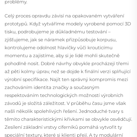
problémy.
Celý proces opravdu závisí na opakovaném vytváření
prototypů. Když vytváříme modely vyrobené pomocí 3D
tisku, podrobujeme je důkladnému testování –
zjišťujeme, jak se náramek přizpůsobuje korpusu,
kontrolujeme odolnost hlavičky vůči krouticímu
momentu a zajistíme, aby si je lidé mohli skutečně
pohodlně nosit. Dobré návrhy obvykle procházejí třemi
až pěti kolmy úprav, než se dojde k finální verzi splňující
výrobní specifikace. Najít ten správný kompromis mezi
zachováním identita značky a současným
respektováním technologických možností výrobních
závodů je složitá záležitost. V průběhu času jsme však
našli několik spolehlivých řešení. Jednoduché tvary s
těmito charakteristickými křivkami se obvykle osvědčují.
Zesílení základní vrstvy ciferníků pomáhá vytvořit ty
speciální textury, které si klienti přejí. A ty modulární