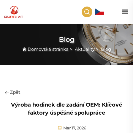
CS
Blog
Domovská stránka
>
Aktuality
>
Blog
Zpět
Výroba hodinek dle zadání OEM: Klíčové
faktory úspěšné spolupráce
Mar 17, 2026