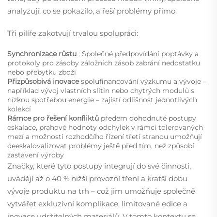
analyzují, co se pokazilo, a řeší problémy přímo.
Tři pilíře zakotvují trvalou spolupráci:
Synchronizace růstu
: Společné předpovídání poptávky a
protokoly pro zásoby záložních zásob zabrání nedostatku
nebo přebytku zboží
Přizpůsobivá inovace
spolufinancování výzkumu a vývoje –
například vývoj vlastních slitin nebo chytrých modulů s
nízkou spotřebou energie – zajistí odlišnost jednotlivých
kolekcí
Rámce pro řešení konfliktů
předem dohodnuté postupy
eskalace, prahové hodnoty odchylek v rámci tolerovaných
mezí a možnosti rozhodčího řízení třetí stranou umožňují
deeskalovalizovat problémy ještě před tím, než způsobí
zastavení výroby
Značky, které tyto postupy integrují do své činnosti,
uvádějí až o 40 % nižší provozní tření a kratší dobu
vývoje produktu na trh – což jim umožňuje společně
vytvářet exkluzivní komplikace, limitované edice a
inovace udržitelných materiálů. V tomto kontextu se