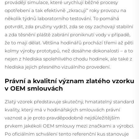
provádějí simulace, které urychlují běžné procesy
opotřebení a tak efektivně „zkracují“ roky provozu na
několik týdnů laboratorního testování. To pomáhá
potvrdit, zda pružiny vydrží, zda se osy zachovají stabilní
a zda těsnění pláště zabrání proniknutí vody v případě,
že to mají dělat. Většina hodinářů prochází třemi až pěti
kolmy výroby prototypů, než dosáhne dokonalosti – a to
nejen z hlediska spolehlivého chodu hodinek, ale také z
hlediska jejich přesného vizuálního provedení.
Právní a kvalitní význam zlatého vzorku
v OEM smlouvách
Zlatý vzorek představuje skutečný, hmatatelný standard
kvality, který má v hodinářských smlouvách právní
vaznost a je proto pravděpodobně nejdůležitějším
prvkem jakékoli OEM smlouvy mezi značkami a výrobci.
Po oficiálním schválení tento referenční kus stanovuje