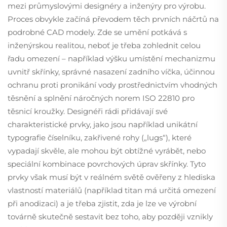
mezi průmyslovými designéry a inženýry pro výrobu.
Proces obvykle začíná převodem těch prvních náčrtů na
podrobné CAD modely. Zde se umění potkává s
inženýrskou realitou, neboť je třeba zohlednit celou
řadu omezení – například výšku umístění mechanizmu
uvnitř skřínky, správné nasazení zadního víčka, účinnou
ochranu proti pronikání vody prostřednictvím vhodných
těsnění a splnění náročných norem ISO 22810 pro
těsnicí kroužky. Designéři rádi přidávají své
charakteristické prvky, jako jsou například unikátní
typografie číselníku, zakřivené rohy („lugs“), které
vypadají skvěle, ale mohou být obtížné vyrábět, nebo
speciální kombinace povrchových úprav skřínky. Tyto
prvky však musí být v reálném světě ověřeny z hlediska
vlastností materiálů (například titan má určitá omezení
při anodizaci) a je třeba zjistit, zda je lze ve výrobní
továrně skutečně sestavit bez toho, aby později vznikly