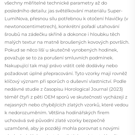
všechny měřitelné technické parametry až do
posledního detailu: jas světélkování materiálu Super-
LumiNova, přesnou sílu potřebnou k otočení hlavičky (v
newtonocentimetrech), konkrétní pořadí utahování
šroubů na zádečku skříně a dokonce i hloubku těch
malých textur na matně broušených kovových površích.
Pokud se něco liší u skutečně vyrobených hodinek,
považuje se to za porušení smluvních podmínek.
Nakupující tak mají právo vrátit celé dodávky nebo
požadovat úplné přepracování. Tyto vzorky mají rovněž
klíčový význam při sporůch o duševní vlastnictví. Podle
nedávné studie z časopisu Horological Journal (2023)
téměř čtyři z pěti OEM sporů ve skutečnosti vycházejí z
nejasných nebo chybějících zlatých vzorků, které vedou
k nedorozuměním. Většina hodinářských firem
uchovává své původní zlaté vzorky bezpečně
uzamčené, aby je později mohla porovnat s novými