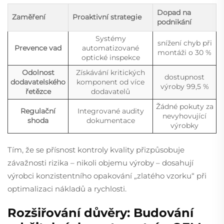
Dopad na
Zaměření
Proaktivní strategie
podnikání
Systémy
snížení chyb při
Prevence vad
automatizované
montáži o 30 %
optické inspekce
Odolnost
Získávání kritických
dostupnost
dodavatelského
komponent od více
výroby 99,5 %
řetězce
dodavatelů
Žádné pokuty za
Regulační
Integrované audity
nevyhovující
shoda
dokumentace
výrobky
Tím, že se přísnost kontroly kvality přizpůsobuje
závažnosti rizika – nikoli objemu výroby – dosahují
výrobci konzistentního opakování „zlatého vzorku“ při
optimalizaci nákladů a rychlosti.
Rozšiřování důvěry: Budování