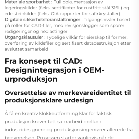
Materiale sporbarhet
: Full dokumentasjon av
legeringskilder (f.eks. sertifikater for rustfritt stål 316L) og
edelsteinkilder (f.eks. GIA-rapporter for safirkrystaller)
Digitale sikkerhetsforanstaltninger
: Tilgangsnivåer basert
på roller for CAD-filer, med revisjonslogger som sporer
redigeringer og nedlastinger
Utgangsklausuler
: Tydelige vilkår for eierskap til former,
overføring av kildefiler og sertifisert datadestruksjon etter
avsluttet samarbeid
Fra konsept til CAD:
Designintegrasjon i OEM-
urproduksjon
Oversettelse av merkevareidentitet til
produksjonsklare urdesign
Å få en kreativ klokkeutforming klar for faktisk
produksjon krever tett samarbeid mellom
industridesignere og produksjonsingeniører allerede fra
begynnelsen. Prosessen starter vanligvis når de