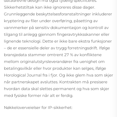
datadrevne design må også tydelig specificeres.
Sikkerhetstiltak kan ikke ignoreres disse dager.
Grunnleggende beskyttelsesforanstaltninger inkluderer
kryptering av filer under overføring, påsetting av
vannmerker på sensitiv dokumentasjon og kontroll av
tilgang til anlegg gjennom fingeravtrykksskanner eller
lignende teknologi. Dette er ikke bare ekstra funksjoner
– de er essensielle deler av trygg forretningsdrift. Ifølge
bransjedata stammer omtrent 27 % av konfliktene
mellom originalutstyrsleverandører fra uenighet om
betalingsvilkår eller hvor produkter kan selges, ifølge
Horological Journal fra i fjor. Og ikke glem hva som skjer
når partnerskapet avsluttes. Kontrakten må presisere
hvordan data skal slettes permanent og hva som skjer
med fysiske former når alt er ferdig.
Nøkkeloverveielser for IP-sikkerhet: