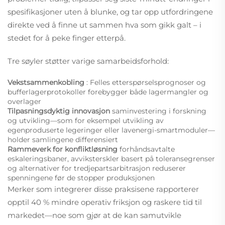
spesifikasjoner uten å blunke, og tar opp utfordringene
direkte ved å finne ut sammen hva som gikk galt – i
stedet for å peke finger etterpå.
Tre søyler støtter varige samarbeidsforhold:
Vekstsammenkobling
: Felles etterspørselsprognoser og
bufferlagerprotokoller forebygger både lagermangler og
overlager
Tilpasningsdyktig innovasjon
saminvestering i forskning
og utvikling—som for eksempel utvikling av
egenproduserte legeringer eller lavenergi-smartmoduler—
holder samlingene differensiert
Rammeverk for konfliktløsning
forhåndsavtalte
eskaleringsbaner, avviksterskler basert på toleransegrenser
og alternativer for tredjepartsarbitrasjon reduserer
spenningene før de stopper produksjonen
Merker som integrerer disse praksisene rapporterer
opptil 40 % mindre operativ friksjon og raskere tid til
markedet—noe som gjør at de kan samutvikle