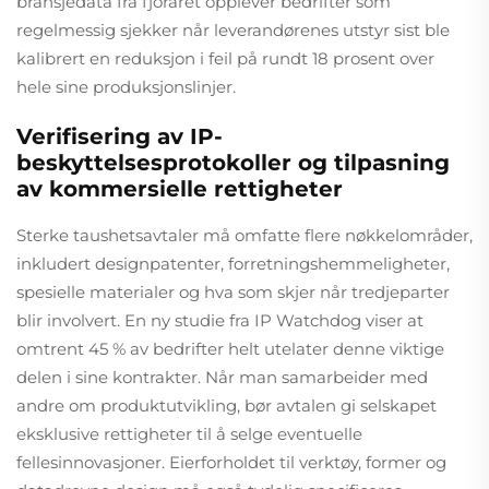
bransjedata fra fjoråret opplever bedrifter som
regelmessig sjekker når leverandørenes utstyr sist ble
kalibrert en reduksjon i feil på rundt 18 prosent over
hele sine produksjonslinjer.
Verifisering av IP-
beskyttelsesprotokoller og tilpasning
av kommersielle rettigheter
Sterke taushetsavtaler må omfatte flere nøkkelområder,
inkludert designpatenter, forretningshemmeligheter,
spesielle materialer og hva som skjer når tredjeparter
blir involvert. En ny studie fra IP Watchdog viser at
omtrent 45 % av bedrifter helt utelater denne viktige
delen i sine kontrakter. Når man samarbeider med
andre om produktutvikling, bør avtalen gi selskapet
eksklusive rettigheter til å selge eventuelle
fellesinnovasjoner. Eierforholdet til verktøy, former og