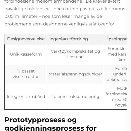
forbindelsene mellom armbåndene? De krever svært
nøyaktige toleranser – noe i retning av pluss eller minus
0,05 millimeter – noe som løser mange av de
problemene som designerne vanligvis står ovenfor.
Designoverveielse
Ingeniørutfordring
Løsningsn
Forenklet 
Verktøykompleksitet og
Unik kasseform
med karakte
kostnad
kontu
Forster
Tilpasset
Materialspenningspunkter
underla
viserstruktur
dekorative 
Modul
forbindelse
Integrert armbånd
Toleranseakkumulering
med ±0,
nøyakti
Prototypprosess og
godkjenningsprosess for