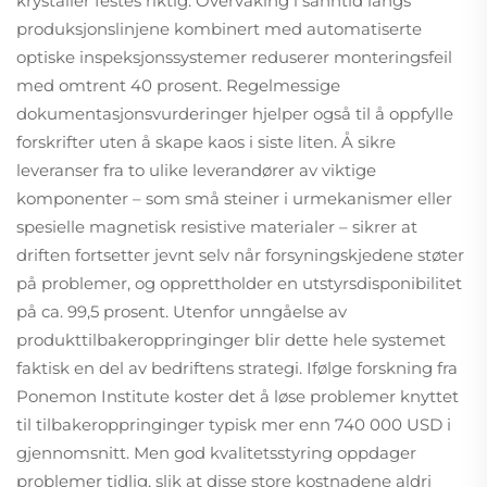
krystaller festes riktig. Overvåking i sanntid langs
produksjonslinjene kombinert med automatiserte
optiske inspeksjonssystemer reduserer monteringsfeil
med omtrent 40 prosent. Regelmessige
dokumentasjonsvurderinger hjelper også til å oppfylle
forskrifter uten å skape kaos i siste liten. Å sikre
leveranser fra to ulike leverandører av viktige
komponenter – som små steiner i urmekanismer eller
spesielle magnetisk resistive materialer – sikrer at
driften fortsetter jevnt selv når forsyningskjedene støter
på problemer, og opprettholder en utstyrsdisponibilitet
på ca. 99,5 prosent. Utenfor unngåelse av
produkttilbakeroppringinger blir dette hele systemet
faktisk en del av bedriftens strategi. Ifølge forskning fra
Ponemon Institute koster det å løse problemer knyttet
til tilbakeroppringinger typisk mer enn 740 000 USD i
gjennomsnitt. Men god kvalitetsstyring oppdager
problemer tidlig, slik at disse store kostnadene aldri