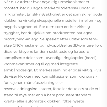
Når du vurderer hvor nøyaktig urmekanismer er
montert, bør du legge merke til toleranser under 30
mikrometer. En slik nøyaktighet er det som skiller gode
klokker fra virkelig eksepsjonelle modeller i mellom- og
høypris-segmentet. For dem som ønsker virkelig
trygghet, bør du sjekke om produsenten har egne
prototyping-anlegg. Se spesielt etter utstyr som fem-
akse CNC-maskiner og høyoppløselige 3D-printere, fordi
disse verktøyene lar dem raskt teste og forbedre
kompliserte deler som utvendige ringkapsler (bezel),
kronmekanismer og til og med integrerte
armbånddesign. Et merkes samling er også viktig. Hvis
de viser klokker med komplikasjoner som kronograf-
funksjoner, månefasevisning eller
reserveladningsindikatorer, forteller dette oss at de er i
stand til mye mer enn å bare produsere standard
kvarts- eller automatisk klokker. Ifølge nyeste