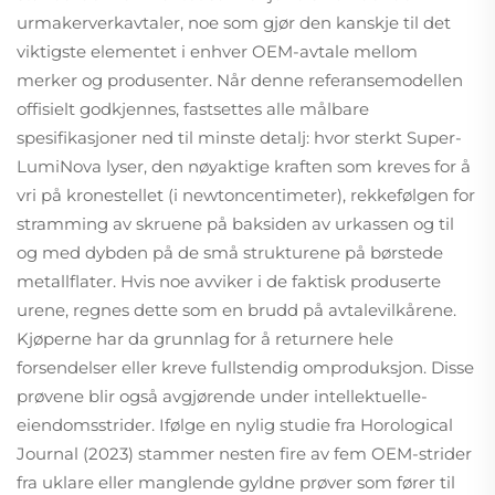
urmakerverkavtaler, noe som gjør den kanskje til det
viktigste elementet i enhver OEM-avtale mellom
merker og produsenter. Når denne referansemodellen
offisielt godkjennes, fastsettes alle målbare
spesifikasjoner ned til minste detalj: hvor sterkt Super-
LumiNova lyser, den nøyaktige kraften som kreves for å
vri på kronestellet (i newtoncentimeter), rekkefølgen for
stramming av skruene på baksiden av urkassen og til
og med dybden på de små strukturene på børstede
metallflater. Hvis noe avviker i de faktisk produserte
urene, regnes dette som en brudd på avtalevilkårene.
Kjøperne har da grunnlag for å returnere hele
forsendelser eller kreve fullstendig omproduksjon. Disse
prøvene blir også avgjørende under intellektuelle-
eiendomsstrider. Ifølge en nylig studie fra Horological
Journal (2023) stammer nesten fire av fem OEM-strider
fra uklare eller manglende gyldne prøver som fører til