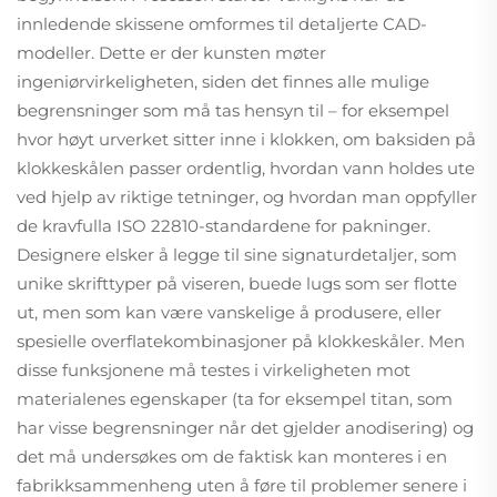
innledende skissene omformes til detaljerte CAD-
modeller. Dette er der kunsten møter
ingeniørvirkeligheten, siden det finnes alle mulige
begrensninger som må tas hensyn til – for eksempel
hvor høyt urverket sitter inne i klokken, om baksiden på
klokkeskålen passer ordentlig, hvordan vann holdes ute
ved hjelp av riktige tetninger, og hvordan man oppfyller
de kravfulla ISO 22810-standardene for pakninger.
Designere elsker å legge til sine signaturdetaljer, som
unike skrifttyper på viseren, buede lugs som ser flotte
ut, men som kan være vanskelige å produsere, eller
spesielle overflatekombinasjoner på klokkeskåler. Men
disse funksjonene må testes i virkeligheten mot
materialenes egenskaper (ta for eksempel titan, som
har visse begrensninger når det gjelder anodisering) og
det må undersøkes om de faktisk kan monteres i en
fabrikksammenheng uten å føre til problemer senere i