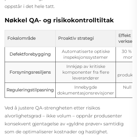
oppstår i det hele tatt.
Nøkkel QA- og risikokontrolltiltak
Effekt p
Fokalområde
Proaktiv strategi
verksem
Automatiserte optiske
30 % re
Defektforebygging
inspeksjonssystemer
monter
Innkjøp av kritiske
99
Forsyningsresiljens
komponenter fra flere
produksjo
leverandører
Innebygde
Null st
Reguleringstilpasning
dokumentasjonsrevisjoner
a
Ved å justere QA-strengheten etter risikos
alvorlighetsgrad – ikke volum – oppnår produsenter
konsekvent gjentagelse av «gyldne prøver» samtidig
som de optimaliserer kostnader og hastighet.