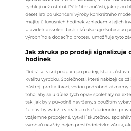
rychleji než ostatní. Důležité součásti, jako jsou
desetiletí po ukončení výroby konkrétního model
majitelů luxusních hodinek vzhledem k jejich in
pravidelné školení techniků ukazují skutečnou pr
výrobního a dodacího procesu umožňuje tyto záv
Jak záruka po prodeji signalizuje
hodinek
Dobrá servisní podpora po prodeji, která zůstáv
kvalitu výrobku. Společnosti, které nabízejí celož
nástroji pro kalibraci, vedou podrobné záznamy o
toho, aby se u důležitých oprav spoléhaly na exte
tak, jak byly původně navrženy, s použitím vybav
že návrhy vydrží i v reálném každodenním provo
vzájemně propojené, vytváří skutečnou spolehlivo
výrobků navždy, nejen prostřednictvím záruk, al