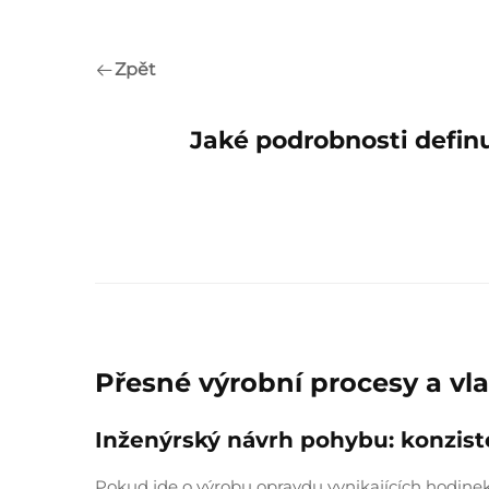
Zpět
Jaké podrobnosti defin
Přesné výrobní procesy a vl
Inženýrský návrh pohybu: konziste
Pokud jde o výrobu opravdu vynikajících hodinek,