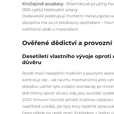
Kročejové soustavy
: Křemíkové pružiny ho
000 cyklů testování únavy
Dodavatelé podstupují čtvrtletní metalurgické aud
disciplína má za cíl předčasný opotřebení – hlav
ověřitelné vědě o materiálech.
Ověřené dědictví a provozní
Desetiletí vlastního vývoje oproti
důvěru
Rozdíl mezi nejlepšími hodináři a pouhými sestav
kontrolují vše – od návrhu mechanizmů přes vytvá
dokážou udržet tyto zvláštní standardy po mnoho
dvě třetiny oproti situaci, kdy jsou součásti vyr
2023. Smluvní montáž přináší značnou nejisto
například uvádějí, jak byly kovy tepelně zpracov
často někde na cestě ztratí. Pohledem z jiného úh