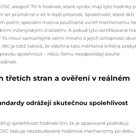
COSC alespoň 70 % hodinek, které vyrobí, mají tyto hodinky 
 let průměrně o 45 % lepší přesnost. Společnosti, které drží
kým polím, speciální maziva používaná uvnitř mechanizmu n
olidními inženýrskými znalostmi. A pokud tyto certifikované h
ě? To mluví samozřejmě velmi mnoho o jejich schopnosti sku
ěc je totiž taková, že všechna tato měřitelná kritéria poskyt
pravdu spolehnout – něco, čemu neodpovídají pouhé
hodinek.
h třetích stran a ověření v reálném
andardy odrážejí skutečnou spolehlivost
ěřují spolehlivost hodinek tím, že je opakovaně podrobuji
 COSC testuje nezabudované hodinové mechanizmy po dobu