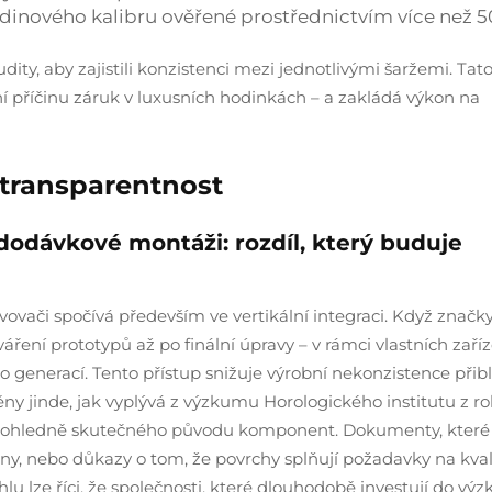
dinového kalibru ověřené prostřednictvím více než 
ity, aby zajistili konzistenci mezi jednotlivými šaržemi. Tat
ní příčinu záruk v luxusních hodinkách – a zakládá výkon na
 transparentnost
 dodávkové montáži: rozdíl, který buduje
ovači spočívá především ve vertikální integraci. Když značk
ření prototypů až po finální úpravy – v rámci vlastních zaříz
 generací. Tento přístup snižuje výrobní nekonzistence přibl
áběny jinde, jak vyplývá z výzkumu Horologického institutu z r
tu ohledně skutečného původu komponent. Dokumenty, které
ány, nebo důkazy o tom, že povrchy splňují požadavky na kvali
lu lze říci, že společnosti, které dlouhodobě investují do v