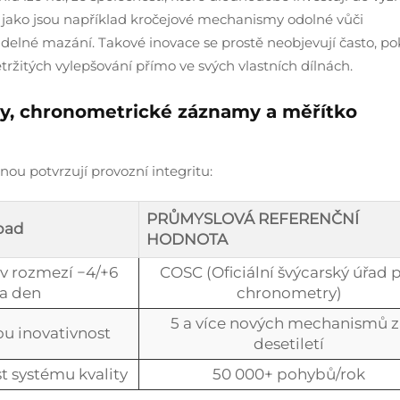
, jako jsou například kročejové mechanismy odolné vůči
idelné mazání. Takové inovace se prostě neobjevují často, p
tržitých vylepšování přímo ve svých vlastních dílnách.
nty, chronometrické záznamy a měřítko
nou potvrzují provozní integritu:
PRŮMYSLOVÁ REFERENČNÍ
pad
HODNOTA
 v rozmezí −4/+6
COSC (Oficiální švýcarský úřad 
a den
chronometry)
5 a více nových mechanismů z
ou inovativnost
desetiletí
t systému kvality
50 000+ pohybů/rok