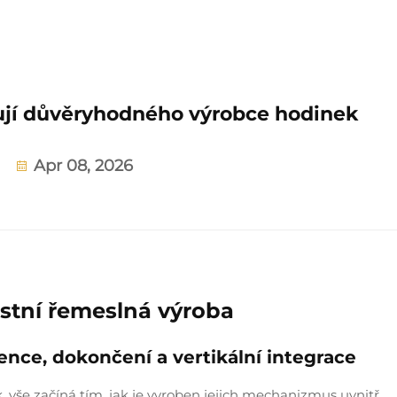
ují důvěryhodného výrobce hodinek
Apr 08, 2026
astní řemeslná výroba
nce, dokončení a vertikální integrace
 vše začíná tím, jak je vyroben jejich mechanizmus uvnitř.