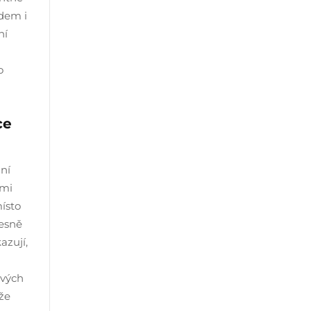
adem i
ní
o
ce
ní
ými
místo
řesně
azují,
svých
že