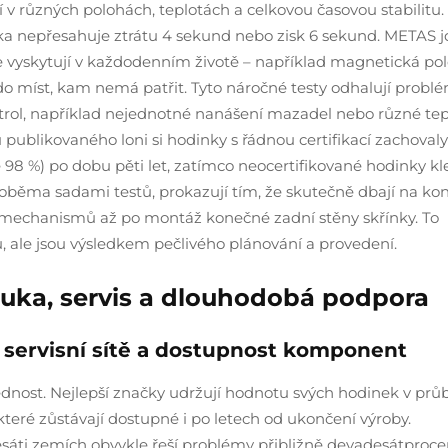
 v různých polohách, teplotách a celkovou časovou stabilitu.
lka nepřesahuje ztrátu 4 sekund nebo zisk 6 sekund. METAS j
se vyskytují v každodenním životě – například magnetická pol
do míst, kam nemá patřit. Tyto náročné testy odhalují problé
rol, například nejednotné nanášení mazadel nebo různé tep
 publikovaného loni si hodinky s řádnou certifikací zachovaly
98 %) po dobu pěti let, zatímco neocertifikované hodinky kl
 oběma sadami testů, prokazují tím, že skutečně dbají na kon
ch mechanismů až po montáž konečné zadní stěny skřínky. To
, ale jsou výsledkem pečlivého plánování a provedení.
uka, servis a dlouhodobá podpora
a servisní sítě a dostupnost komponent
ědnost. Nejlepší značky udržují hodnotu svých hodinek v pr
 které zůstávají dostupné i po letech od ukončení výroby.
desáti zemích obvykle řeší problémy přibližně devadesátproc