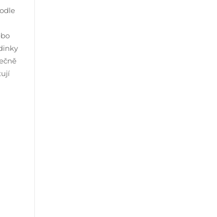
podle
ebo
odinky
tečně
ují