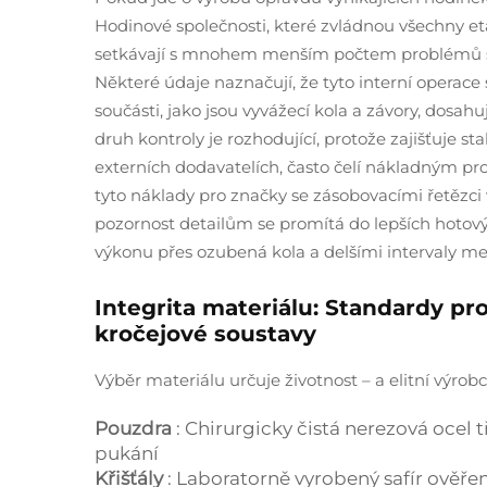
Hodinové společnosti, které zvládnou všechny et
setkávají s mnohem menším počtem problémů s tol
Některé údaje naznačují, že tyto interní operace 
součásti, jako jsou vyvážecí kola a závory, dosah
druh kontroly je rozhodující, protože zajišťuje st
externích dodavatelích, často čelí nákladným pr
tyto náklady pro značky se zásobovacími řetězci 
pozornost detailům se promítá do lepších hoto
výkonu přes ozubená kola a delšími intervaly m
Integrita materiálu: Standardy pro
kročejové soustavy
Výběr materiálu určuje životnost – a elitní výrob
Pouzdra
: Chirurgicky čistá nerezová ocel 
pukání
Křišťály
: Laboratorně vyrobený safír ověře