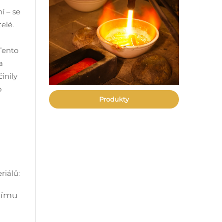
í – se
elé.
 Tento
a
inily
o
Produkty
riálů:
znímu