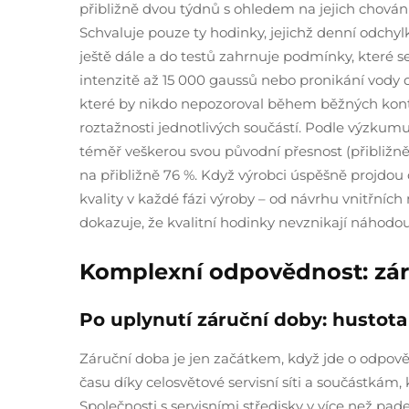
přibližně dvou týdnů s ohledem na jejich chování
Schvaluje pouze ty hodinky, jejichž denní odchy
ještě dále a do testů zahrnuje podmínky, které 
intenzitě až 15 000 gaussů nebo pronikání vody 
které by nikdo nepozoroval během běžných kont
roztažnosti jednotlivých součástí. Podle výzkumu
téměř veškerou svou původní přesnost (přibližně 
na přibližně 76 %. Když výrobci úspěšně projdou
kvality v každé fázi výroby – od návrhu vnitřní
dokazuje, že kvalitní hodinky nevznikají náhodou
Komplexní odpovědnost: zár
Po uplynutí záruční doby: hustot
Záruční doba je jen začátkem, když jde o odpov
času díky celosvětové servisní síti a součástkám,
Společnosti s servisními středisky v více než pa