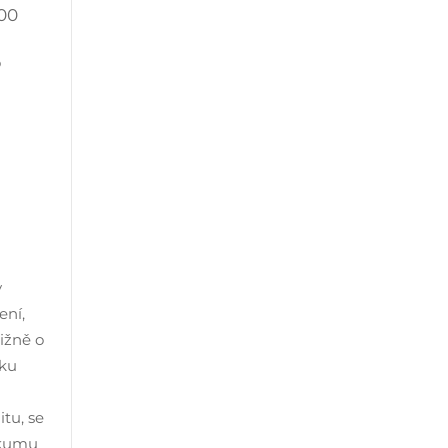
500
o
y
ení,
ižně o
oku
tu, se
ýzkumu