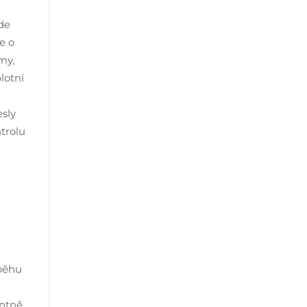
de
e o
my,
lotní
esly
trolu
ůběhu
entně