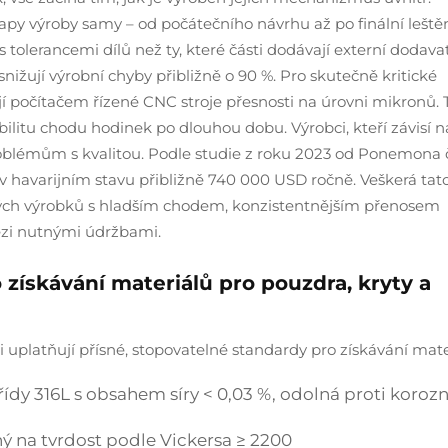
apy výroby samy – od počátečního návrhu až po finální leštěn
erancemi dílů než ty, které části dodávají externí dodavat
snižují výrobní chyby přibližně o 90 %. Pro skutečně kritické
ují počítačem řízené CNC stroje přesnosti na úrovni mikronů.
abilitu chodu hodinek po dlouhou dobu. Výrobci, kteří závisí n
oblémům s kvalitou. Podle studie z roku 2023 od Ponemona č
v havarijním stavu přibližně 740 000 USD ročně. Veškerá tat
vých výrobků s hladším chodem, konzistentnějším přenosem
ezi nutnými údržbami.
 získávání materiálů pro pouzdra, kryty a
ci uplatňují přísné, stopovatelné standardy pro získávání mate
třídy 316L s obsahem síry < 0,03 %, odolná proti koro
ný na tvrdost podle Vickersa ≥ 2200