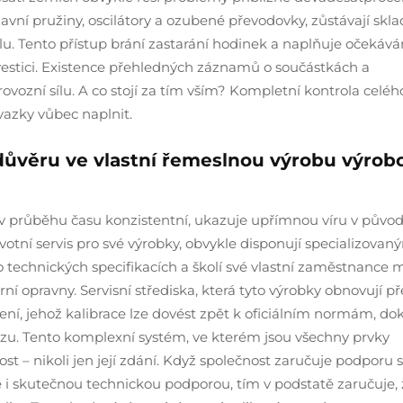
 hlavní pružiny, oscilátory a ozubené převodovky, zůstávají skl
u. Tento přístup brání zastarání hodinek a naplňuje očekává
vestici. Existence přehledných záznamů o součástkách a
ovozní sílu. A co stojí za tím vším? Kompletní kontrola celéh
azky vůbec naplnit.
 důvěru ve vlastní řemeslnou výrobu výrob
á v průběhu času konzistentní, ukazuje upřímnou víru v původ
ivotní servis pro své výrobky, obvykle disponují specializovan
 technických specifikacích a školí své vlastní zaměstnance 
rní opravny. Servisní střediska, která tyto výrobky obnovují p
ení, jehož kalibrace lze dovést zpět k oficiálním normám, dok
zu. Tento komplexní systém, ve kterém jsou všechny prvky
st – nikoli jen její zdání. Když společnost zaručuje podporu 
e i skutečnou technickou podporou, tím v podstatě zaručuje, 