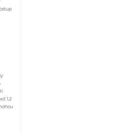
U
postup
ly
h
ti
ež 1,2
emohou