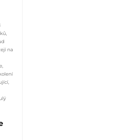
i
ků,
ud
ejí na
e,
kolení
ící,
ulý
e