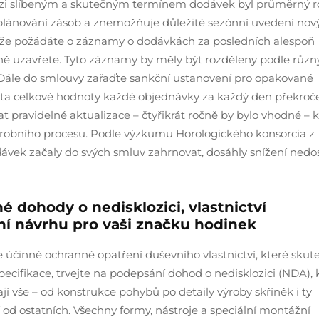
mezi slíbeným a skutečným termínem dodávek byl průměrný r
e plánování zásob a znemožňuje důležité sezónní uvedení nov
e, že požádáte o záznamy o dodávkách za posledních alespoň
čně uzavřete. Tyto záznamy by měly být rozděleny podle různ
. Dále do smlouvy zařaďte sankční ustanovení pro opakované
enta celkové hodnoty každé objednávky za každý den překroč
ravidelné aktualizace – čtyřikrát ročně by bylo vhodné – k
ýrobního procesu. Podle výzkumu Horologického konsorcia z
dávek začaly do svých smluv zahrnovat, dosáhly snížení nedo
 dohody o nedisklozici, vlastnictví
ní návrhu pro vaši značku hodinek
te účinné ochranné opatření duševního vlastnictví, které skut
pecifikace, trvejte na podepsání dohod o nedisklozici (NDA), 
jí vše – od konstrukce pohybů po detaily výroby skříněk i ty
 od ostatních. Všechny formy, nástroje a speciální montážní