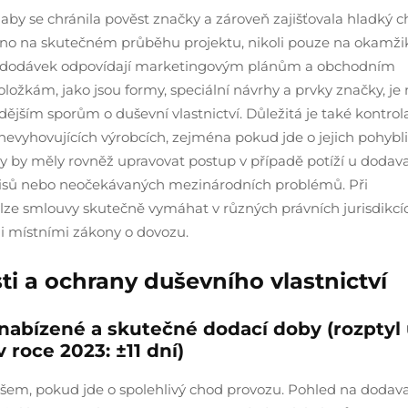
aby se chránila pověst značky a zároveň zajišťovala hladký 
eno na skutečném průběhu projektu, nikoli pouze na okamži
cí se dodávek odpovídají marketingovým plánům a obchodním
žkám, jako jsou formy, speciální návrhy a prvky značky, je
dějším sporům o duševní vlastnictví. Důležitá je také kontrol
 nevyhovujících výrobcích, zejména pokud jde o jejich pohybli
 by měly rovněž upravovat postup v případě potíží u dodava
pisů nebo neočekávaných mezinárodních problémů. Při
 lze smlouvy skutečně vymáhat v různých právních jurisdikcí
 i místními zákony o dovozu.
ti a ochrany duševního vlastnictví
 nabízené a skutečné dodací doby (rozptyl
 roce 2023: ±11 dní)
 všem, pokud jde o spolehlivý chod provozu. Pohled na dodav