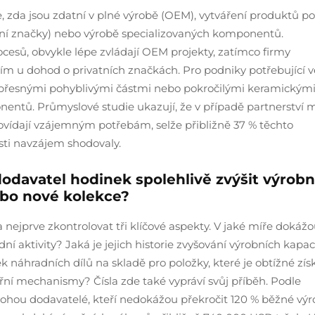
e, zda jsou zdatní v plné výrobě (OEM), vytváření produktů p
ní značky) nebo výrobě specializovaných komponentů.
rocesů, obvykle lépe zvládají OEM projekty, zatímco firmy
m u dohod o privatních značkách. Pro podniky potřebující v
 přesnými pohyblivými částmi nebo pokročilými keramickým
entů. Průmyslové studie ukazují, že v případě partnerství 
povídají vzájemným potřebám, selže přibližně 37 % těchto
osti navzájem shodovaly.
odavatel hodinek spolehlivě zvýšit výrobn
ebo nové kolekce?
ba nejprve zkontrolovat tři klíčové aspekty. V jaké míře dokáž
 aktivity? Jaká je jejich historie zvyšování výrobních kapaci
náhradních dílů na skladě pro položky, které je obtížné získ
itřní mechanismy? Čísla zde také vypráví svůj příběh. Podle
ou dodavatelé, kteří nedokážou překročit 120 % běžné výr