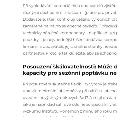
Při vyhledávání potenciálních dodavatelů zjistět
různými obchodními značkami (práce pro privat
Dodavatelé, kteří kontrolují většinu výrobních p
zaměřené na návrh se obecně osvědčují předevší
technicky náročné komponenty – například ty s
pouzdry – je nejvhodnější řešení dodávka kompon
firmami a dodavateli, jejichž silné stránky neod
partnerství. Proto je tak důležité, aby se schopn
Posouzení škálovatelnosti: Může d
kapacity pro sezónní poptávku n
Při posuzování skutečné flexibility výroby je tře
upravit minimální objednávky při nárůstu obchodní
uvedení nových výrobkových řad? A mají dostatek 
jako je například safírové sklo nebo speciální vn
výzkumu Institutu Ponemon z minulého roku moh