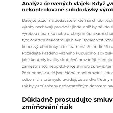
Analýza červených vlajek: Když „vn
nekontrolované subdodávky výrob
Dávejte pozor na dodavatele, kteří se chlubí „úpln
výroby nechávají provádět jinde, aniž by někdo sl
výrobou náramků nebo drobnými úpravami chodu 
tyto operace nekontroluje hlavní společnost, vzni
konec výrobní linky, a to znamená, že hodináři
Požádejte každého vážného kupujícího, aby získa
jaké kontroly kvality skutečně provádějí. Hledej
zaměstnanců nebo dokonce shrnutí zpráv extern
že subdodavatelé jsou řádně monitorováni, jedná s
odborníci z průmyslu uvádějí, že asi dvě třetin
rok byly způsobeny nedostatečným dozorem na
Důkladně prostudujte smluvn
zmírňování rizik