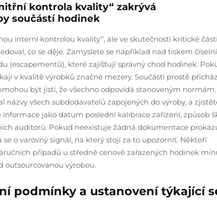
itřní kontrola kvality“ zakrývá
y součástí hodinek
ou interní kontrolou kvality“, ale ve skutečnosti kritické část
edoval, co se děje. Zamyslete se například nad tiskem číselní
(escapementů), které zajišťují správný chod hodinek. Pok
kají v kvalitě výrobků značné mezery. Součásti prostě přicház
 nemohou být jisti, že všechno odpovídá stanoveným normám.
l názvy všech subdodavatelů zapojených do výroby, a zjistět
te informace jako datum poslední kalibrace zařízení, způsob š
ích auditorů. Pokud neexistuje žádná dokumentace prokazuj
e o varovný signál, na který stojí za to upozornit. Někteří
y záručních případů u středně cenově zařazených hodinek min
d outsourcovanou výrobou.
í podmínky a ustanovení týkající s