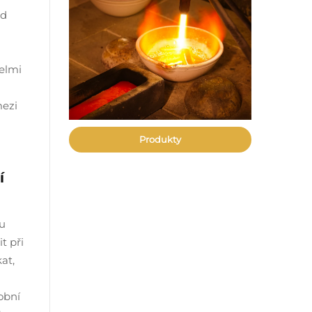
od
elmi
i
mezi
Produkty
í
ou
t při
at,
obní