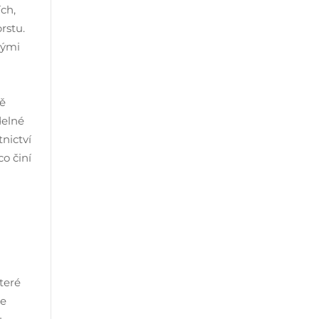
ch,
rstu.
vými
ně
delné
tnictví
co činí
teré
se