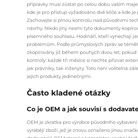
přípravky musí zůstat po celou dobu vaším maje
kde je pro přístup vyžadováno dvě klíče a kde j
Zachovejte si plnou kontrolu nad původními te
návrhy. Nikdo jiný nesmí tyto dokumenty kopírov
písemného souhlasu. Hodináři, kteří vynechají jas
problémům. Podle průmyslových zpráv se téměř u 
zkopírovány již během pouhých dvou let, pokud 
kontroly: každé tři měsíce si nechte přizvat exte
jak právníky, tak inženýry. Toto není volitelná zále
jejich produkty jedinečnými.
Často kladené otázky
Co je OEM a jak souvisí s dodavat
OEM je zkratka pro výrobce původního vybavení 
vyrábějí zboží, jež je znovu označeno jinou zna