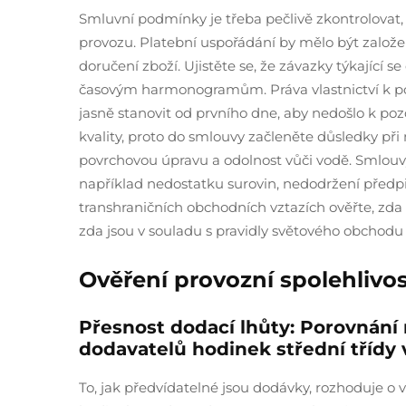
Smluvní podmínky je třeba pečlivě zkontrolovat, 
provozu. Platební uspořádání by mělo být založ
doručení zboží. Ujistěte se, že závazky týkají
časovým harmonogramům. Práva vlastnictví k polo
jasně stanovit od prvního dne, aby nedošlo k poz
kvality, proto do smlouvy začleněte důsledky při
povrchovou úpravu a odolnost vůči vodě. Smlouvy
například nedostatku surovin, nedodržení před
transhraničních obchodních vztazích ověřte, zda
zda jsou v souladu s pravidly světového obchodu
Ověření provozní spolehlivos
Přesnost dodací lhůty: Porovnání
dodavatelů hodinek střední třídy v
To, jak předvídatelné jsou dodávky, rozhoduje o