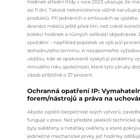
hodinek střední třídy v roce 2023 ukazuje, že 
asi 11 dní. Taková nekonzistence vážně narušuj
produktů. Při jednáních o smlouvách se ujistět
dvanáct měsíců ještě před tím, než cokoli kone
kolekcí hodinek a různých velikostí objednávek
zpoždění – například poplatek ve výši půl proc
dohodnutého termínu. A nezapomeňte vyžadovat p
ukážou, kde se opakovaně vyskytují problémy v
minulého roku společnosti, které tyto záruky do
zásob přibližně o 37 procent.
Ochranná opatření IP: Vymahatelné
forem/nástrojů a práva na uchová
Abyste zajistili bezpečnost svých výtvorů, zaved
funguje v praxi. Než předáte jakékoli technické s
byly svědčeny a notářsky ověřeny a které pokrýva
jedinečné mechanické prvky, jež hodinky odlišují