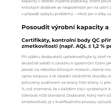
kapacity v období zvýšené poptávky, ztratit pou
kritických dodávek se nespoléhejte jen na ústní 
v případě výskytu problémů – nikoli jen o slib
Posoudit výrobní kapacity a 
Certifikáty, kontrolní body QC p
zmetkovitosti (např. AQL ≤ 1,2 % 
Při výběru dodavatelů upřednostňujte ty, kteří m
skutečně svědčí o závazku k systémům řízení ja
jakosti na několika klíčových místech, včetně m
úprav korpusu a té zásadní závěrečné zkoušky od
potvrzeny auditorem ze strany třetí strany. U pře
%, což znamená, že v každém tisíci vyrobených
tolerovat nižší standard. Dodavatel, který není
zmetkovitosti, je z kvalifikačního procesu vylouče