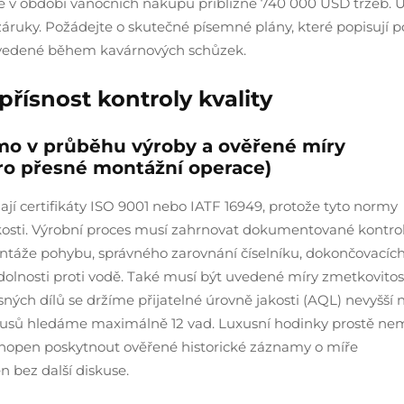
ze v období vánočních nákupů přibližně 740 000 USD tržeb. 
záruky. Požádejte o skutečné písemné plány, které popisují 
y uvedené během kavárnových schůzek.
přísnost kontroly kvality
římo v průběhu výroby a ověřené míry
pro přesné montážní operace)
ají certifikáty ISO 9001 nebo IATF 16949, protože tyto normy
kosti. Výrobní proces musí zahrnovat dokumentované kontro
ontáže pohybu, správného zarovnání číselníku, dokončovacíc
olnosti proti vodě. Také musí být uvedené míry zmetkovitos
sných dílů se držíme přijatelné úrovně jakosti (AQL) nevyšší n
 kusů hledáme maximálně 12 vad. Luxusní hodinky prostě n
 schopen poskytnout ověřené historické záznamy o míře
n bez další diskuse.