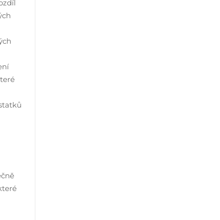
ozdíl
ých
ých
ení
teré
statků
ečně
které