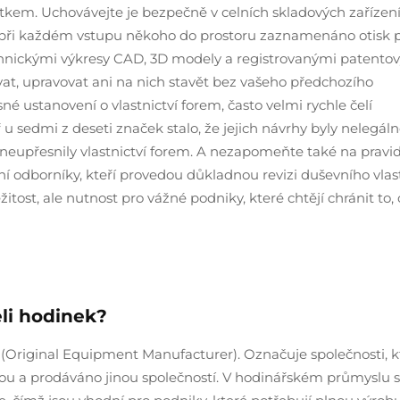
tkem. Uchovávejte je bezpečně v celních skladových zařízení
e při každém vstupu někoho do prostoru zaznamenáno otisk p
chnickými výkresy CAD, 3D modely a registrovanými patento
at, upravovat ani na nich stavět bez vašeho předchozího
né ustanovení o vlastnictví forem, často velmi rychle čelí
sedmi z deseti značek stalo, že jejich návrhy byly nelegál
neupřesnily vlastnictví forem. A nezapomeňte také na pravi
rní odborníky, kteří provedou důkladnou revizi duševního vlas
žitost, ale nutnost pro vážné podniky, které chtějí chránit to, 
eli hodinek?
(Original Equipment Manufacturer). Označuje společnosti, k
čkou a prodáváno jinou společností. V hodinářském průmyslu 