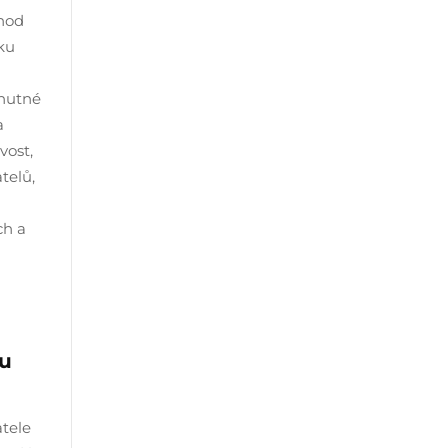
chod
ku
 nutné
a
vost,
telů,
ch a
 u
atele