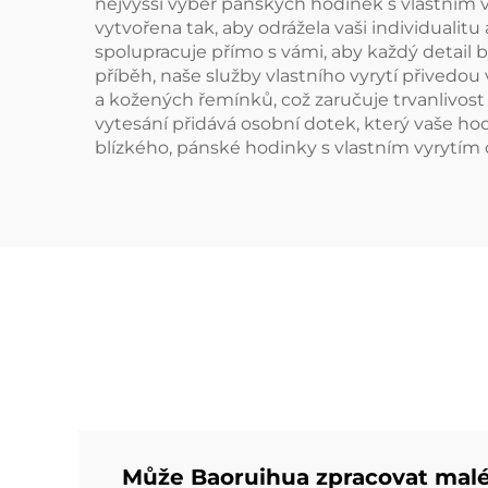
nejvyšší výběr pánských hodinek s vlastním vy
vytvořena tak, aby odrážela vaši individuali
spolupracuje přímo s vámi, aby každý detail 
příběh, naše služby vlastního vyrytí přivedou
a kožených řemínků, což zaručuje trvanlivos
vytesání přidává osobní dotek, který vaše hod
blízkého, pánské hodinky s vlastním vyrytím 
Může Baoruihua zpracovat malé