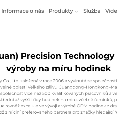
Informace o nás
Produkty
Služba
Vid
an) Precision Technology C
výroby na míru hodinek
 Co., Ltd, založená v roce 2006 a vyvinutá ze společno
 v živelné oblasti Velkého zálivu Guangdong–Hongkong–Mac
společnost více než 500 kvalifikovaných pracovníků a v
střední až vyšší třídy hodinek na míru, včetně řemínků, p
hua rovněž exceluje ve vývoji a výrobě ODM hodinek z dr
což z ní činí preferovaného partnera pro značky hledající