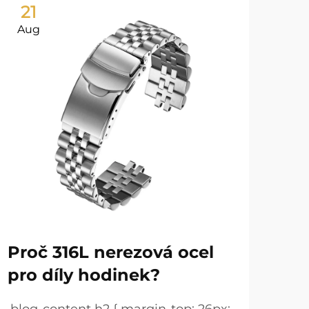
21
2
Aug
Au
Proč 316L nerezová ocel
Ná
pro díly hodinek?
je 