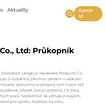
eo
Aktuality
POPTAT
SE
o., Ltd: Průkopník
sti Shenzhen Langkun Hardware Products Co.
ao. S rozsáhlou plochou zařízení o velikosti
ěnovaný výzkumný a vývojový tým o více než
ouzderek, přezek, korun, prstenů z K-zlata,
ahých kovů. Společnost se věnuje inovacím,
 řešení pro výrobu hodinek na míru.