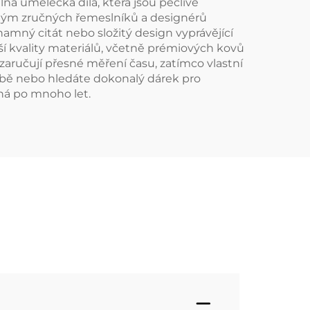
ná umělecká díla, která jsou pečlivě
ši tým zručných řemeslníků a designérů
amný citát nebo složitý design vyprávějící
šší kvality materiálů, včetně prémiových kovů
aručují přesné měření času, zatímco vlastní
 sobě nebo hledáte dokonalý dárek pro
nná po mnoho let.