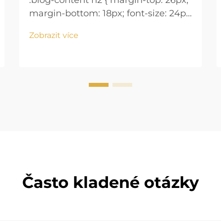
.blog-content h2 { margin-top: 26px;
margin-bottom: 18px; font-size: 24px
!important; font-weight: 600; line-
Zobrazit více
height: normal; } .blog-content h3 {
margin-top: 26px; margin-bottom:
18px; font-size: 20px !important;
font-w...
Často kladené otázky