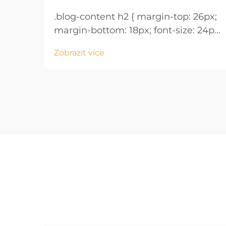
.blog-content h2 { margin-top: 26px;
margin-bottom: 18px; font-size: 24px
!important; font-weight: 600; line-
Zobrazit více
height: normal; } .blog-content h3 {
margin-top: 26px; margin-bottom:
18px; font-size: 20px !important;
font-w...