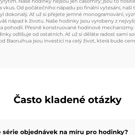
rytím. Naše hodinky nejsou jen časomíry; jsou to nositel
tu a vkus. Od počátečního nápadu po finální vytesání, na
byl dokonalý. Ať už si přejete jemné monogramování, význ
 váš nápad k životu. Naše hodinky jsou vyrobeny z nejvy
t a pohodlí. Přesně konstruované hodinové mechanizmy z
inky odlišuje od ostatních. Ať už si děláte radost sami
od Baoruihua jsou investicí na celý život, která bude ce
Často kladené otázky
 série objednávek na míru pro hodinky?