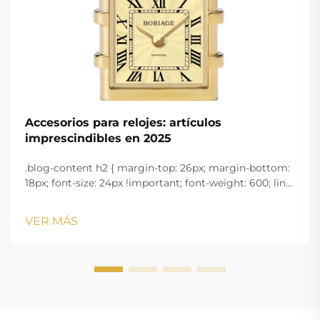
Accesorios para relojes: artículos
imprescindibles en 2025
.blog-content h2 { margin-top: 26px; margin-bottom:
18px; font-size: 24px !important; font-weight: 600; line-
height: normal; } .blog-content h3 { margin-top: 26px;
margin-bottom: 18px; font-size: 20px !important; font-
VER MÁS
w...