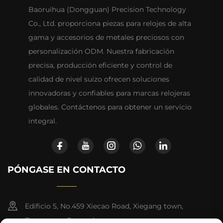
Baoruihua (Dongguan) Precision Technology
Co., Ltd. proporciona piezas para relojes de alta
gama y accesorios de metales preciosos con
personalización ODM. Nuestra fabricación
precisa, producción eficiente y control de
calidad de nivel suizo ofrecen soluciones
innovadoras y confiables para marcas relojeras
globales. Contáctenos para obtener un servicio
integral.
PÓNGASE EN CONTACTO
Edificio 5, No.459 Xiecao Road, Xiegang town,
Dongguan, Guangdong