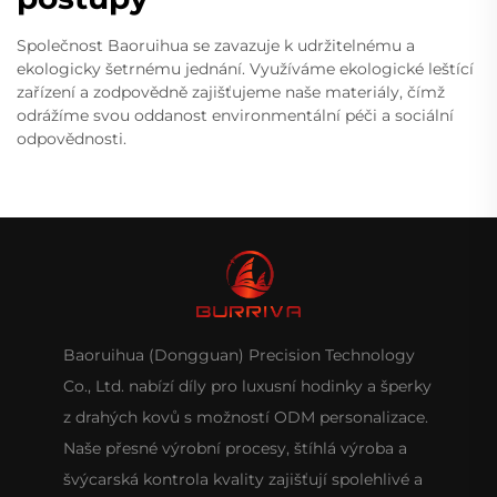
Společnost Baoruihua se zavazuje k udržitelnému a
ekologicky šetrnému jednání. Využíváme ekologické leštící
zařízení a zodpovědně zajišťujeme naše materiály, čímž
odrážíme svou oddanost environmentální péči a sociální
odpovědnosti.
Baoruihua (Dongguan) Precision Technology
Co., Ltd. nabízí díly pro luxusní hodinky a šperky
z drahých kovů s možností ODM personalizace.
Naše přesné výrobní procesy, štíhlá výroba a
švýcarská kontrola kvality zajišťují spolehlivé a