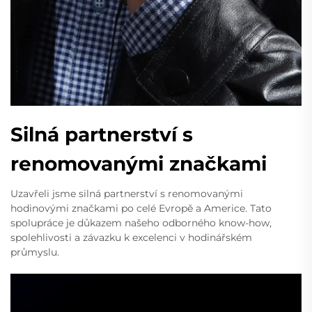
Silná partnerství s
renomovanými značkami
Uzavřeli jsme silná partnerství s renomovanými
hodinovými značkami po celé Evropě a Americe. Tato
spolupráce je důkazem našeho odborného know-how,
spolehlivosti a závazku k excelenci v hodinářském
průmyslu.