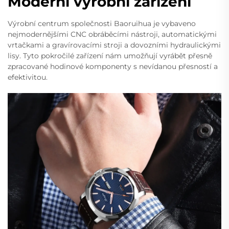
Moderní výrobní zařízení
Výrobní centrum společnosti Baoruihua je vybaveno
nejmodernějšími CNC obráběcími nástroji, automatickými
vrtačkami a gravírovacími stroji a dovozními hydraulickými
lisy. Tyto pokročilé zařízení nám umožňují vyrábět přesně
zpracované hodinové komponenty s nevídanou přesností a
efektivitou.