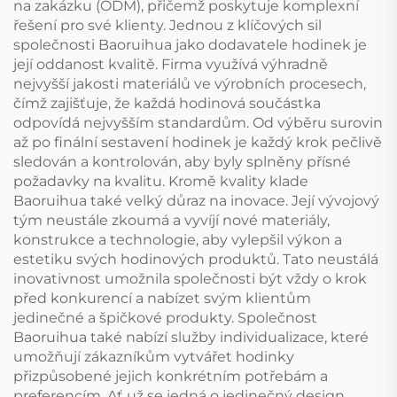
na zakázku (ODM), přičemž poskytuje komplexní
řešení pro své klienty. Jednou z klíčových sil
společnosti Baoruihua jako dodavatele hodinek je
její oddanost kvalitě. Firma využívá výhradně
nejvyšší jakosti materiálů ve výrobních procesech,
čímž zajišťuje, že každá hodinová součástka
odpovídá nejvyšším standardům. Od výběru surovin
až po finální sestavení hodinek je každý krok pečlivě
sledován a kontrolován, aby byly splněny přísné
požadavky na kvalitu. Kromě kvality klade
Baoruihua také velký důraz na inovace. Její vývojový
tým neustále zkoumá a vyvíjí nové materiály,
konstrukce a technologie, aby vylepšil výkon a
estetiku svých hodinových produktů. Tato neustálá
inovativnost umožnila společnosti být vždy o krok
před konkurencí a nabízet svým klientům
jedinečné a špičkové produkty. Společnost
Baoruihua také nabízí služby individualizace, které
umožňují zákazníkům vytvářet hodinky
přizpůsobené jejich konkrétním potřebám a
preferencím. Ať už se jedná o jedinečný design,