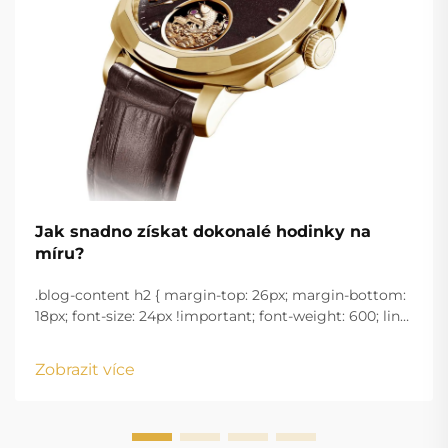
Jak snadno získat dokonalé hodinky na
míru?
.blog-content h2 { margin-top: 26px; margin-bottom:
18px; font-size: 24px !important; font-weight: 600; line-
height: normal; } .blog-content h3 { margin-top: 26px;
margin-bottom: 18px; font-size: 20px !important; font-
Zobrazit více
w...