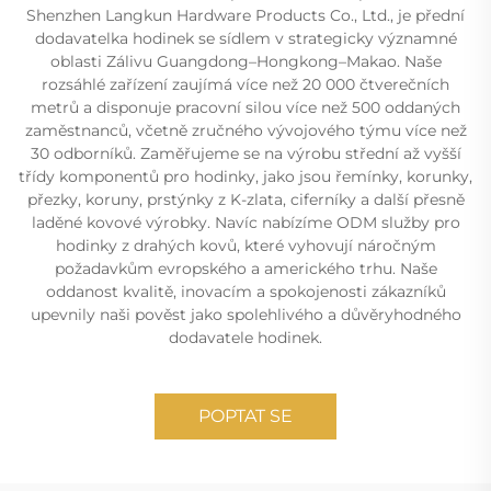
Shenzhen Langkun Hardware Products Co., Ltd., je přední
dodavatelka hodinek se sídlem v strategicky významné
oblasti Zálivu Guangdong–Hongkong–Makao. Naše
rozsáhlé zařízení zaujímá více než 20 000 čtverečních
metrů a disponuje pracovní silou více než 500 oddaných
zaměstnanců, včetně zručného vývojového týmu více než
30 odborníků. Zaměřujeme se na výrobu střední až vyšší
třídy komponentů pro hodinky, jako jsou řemínky, korunky,
přezky, koruny, prstýnky z K-zlata, ciferníky a další přesně
laděné kovové výrobky. Navíc nabízíme ODM služby pro
hodinky z drahých kovů, které vyhovují náročným
požadavkům evropského a amerického trhu. Naše
oddanost kvalitě, inovacím a spokojenosti zákazníků
upevnily naši pověst jako spolehlivého a důvěryhodného
dodavatele hodinek.
POPTAT SE