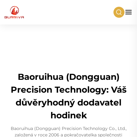
Baoruihua (Dongguan)
Precision Technology: Váš
důvěryhodný dodavatel
hodinek
Baoruihua (Dongguan) Precision Technology Co., Ltd.,
založená v roce 2006 a pokračovatelka společnosti