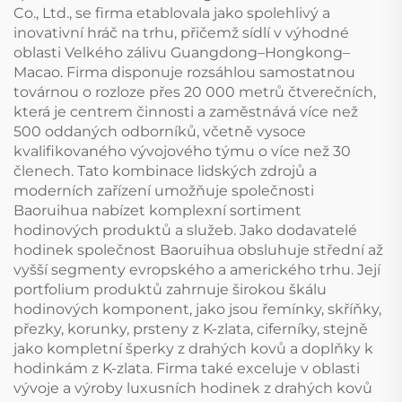
Co., Ltd., se firma etablovala jako spolehlivý a
inovativní hráč na trhu, přičemž sídlí v výhodné
oblasti Velkého zálivu Guangdong–Hongkong–
Macao. Firma disponuje rozsáhlou samostatnou
továrnou o rozloze přes 20 000 metrů čtverečních,
která je centrem činnosti a zaměstnává více než
500 oddaných odborníků, včetně vysoce
kvalifikovaného vývojového týmu o více než 30
členech. Tato kombinace lidských zdrojů a
moderních zařízení umožňuje společnosti
Baoruihua nabízet komplexní sortiment
hodinových produktů a služeb. Jako dodavatelé
hodinek společnost Baoruihua obsluhuje střední až
vyšší segmenty evropského a amerického trhu. Její
portfolium produktů zahrnuje širokou škálu
hodinových komponent, jako jsou řemínky, skříňky,
přezky, korunky, prsteny z K-zlata, ciferníky, stejně
jako kompletní šperky z drahých kovů a doplňky k
hodinkám z K-zlata. Firma také exceluje v oblasti
vývoje a výroby luxusních hodinek z drahých kovů