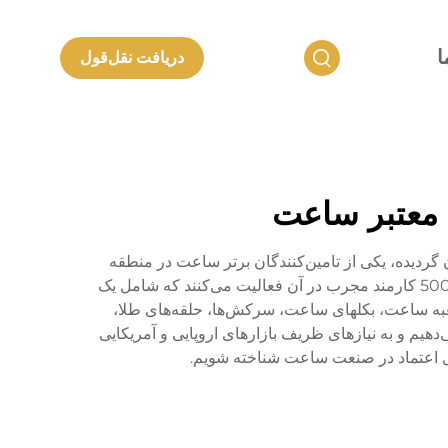
ا
دریافت نقل‌قول
ه معتبر ساعت
ولات فلزی لانکون شنژن گردیده، یکی از تامین‌کنندگان برتر ساعت در منطقه
استراتژیک خلیج گوانگ‌دونگ-هونگ کنگ-ماکائو می‌باشد. سالن کارخانه ما بیش از 20,000 متر مربع مساحت داشته و بیش از 500 کارمند مجرب در آن فعالیت می‌کنند که شامل یک
ساعت، جعبه ساعت، بکلهای ساعت، سرکش‌ها، حلقه‌های طلا،
ا برای ساعت‌های فلزات گرانبها ارائه می‌دهیم و به نیازهای ظریف بازارهای اروپایی و آمریکایی
ابل اعتماد در صنعت ساعت شناخته شویم.