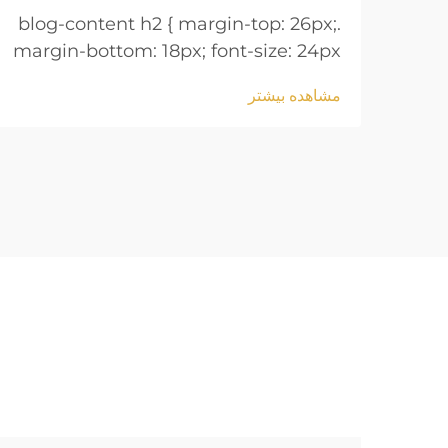
.blog-content h2 { margin-top: 26px;
margin-bottom: 18px; font-size: 24px
!important; font-weight: 600; line-
مشاهده بیشتر
height: normal; } .blog-content h3 {
margin-top: 26px; margin-bottom:
18px; font-size: 20px !important;
font-w...