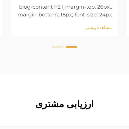
.blog-content h2 { margin-top: 26px;
margin-bottom: 18px; font-size: 24px
!important; font-weight: 600; line-
مشاهده بیشتر
height: normal; } .blog-content h3 {
margin-top: 26px; margin-bottom:
18px; font-size: 20px !important;
font-w...
ارزیابی مشتری