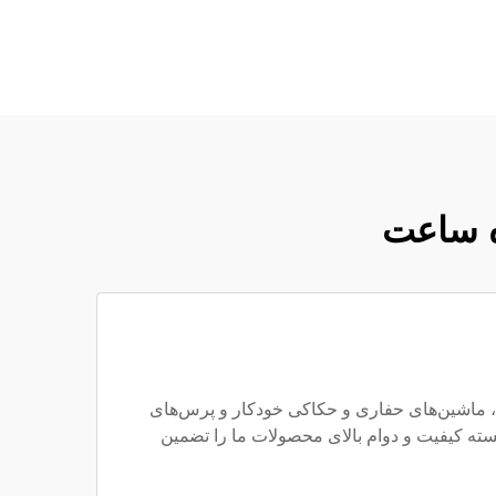
ده ساعت
در شرکت باورویهوا، دقت در کار ویژگی اصلی ماست. مرکز پیشرفته تولید ما با بیش از 100 دستگاه ماشین‌کاری CNC، ماشین‌های حفاری و حکاکی خودکار و پرس‌های
سته کیفیت و دوام بالای محصولات ما را تضمین