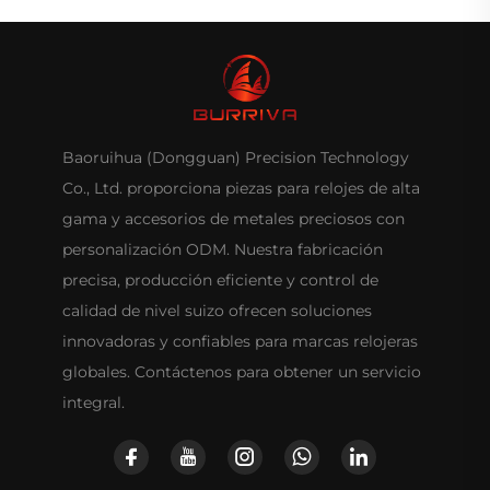
Baoruihua (Dongguan) Precision Technology
Co., Ltd. proporciona piezas para relojes de alta
gama y accesorios de metales preciosos con
personalización ODM. Nuestra fabricación
precisa, producción eficiente y control de
calidad de nivel suizo ofrecen soluciones
innovadoras y confiables para marcas relojeras
globales. Contáctenos para obtener un servicio
integral.