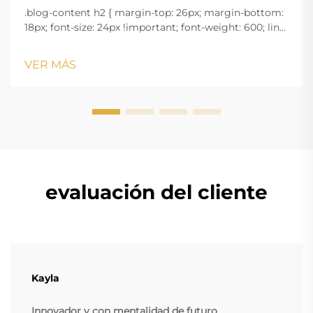
.blog-content h2 { margin-top: 26px; margin-bottom:
18px; font-size: 24px !important; font-weight: 600; line-
height: normal; } .blog-content h3 { margin-top: 26px;
margin-bottom: 18px; font-size: 20px !important; font-
VER MÁS
w...
evaluación del cliente
Kayla
Innovador y con mentalidad de futuro