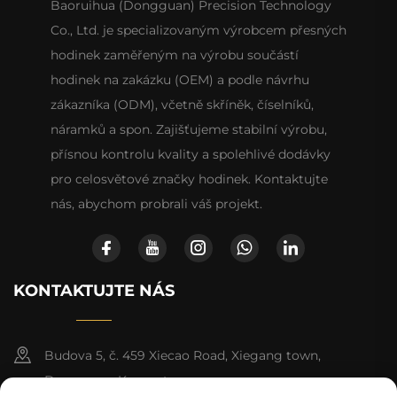
Baoruihua (Dongguan) Precision Technology
Co., Ltd. je specializovaným výrobcem přesných
hodinek zaměřeným na výrobu součástí
hodinek na zakázku (OEM) a podle návrhu
zákazníka (ODM), včetně skříněk, číselníků,
náramků a spon. Zajišťujeme stabilní výrobu,
přísnou kontrolu kvality a spolehlivé dodávky
pro celosvětové značky hodinek. Kontaktujte
nás, abychom probrali váš projekt.
KONTAKTUJTE NÁS
Budova 5, č. 459 Xiecao Road, Xiegang town,
Dongguan, Kuang-tung