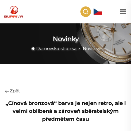
CS
Novinky
Domovská stránka
>
Novinky
Zpět
„Cínová bronzová“ barva je nejen retro, ale i
velmi oblíbená a zároveň sběratelským
předmětem času