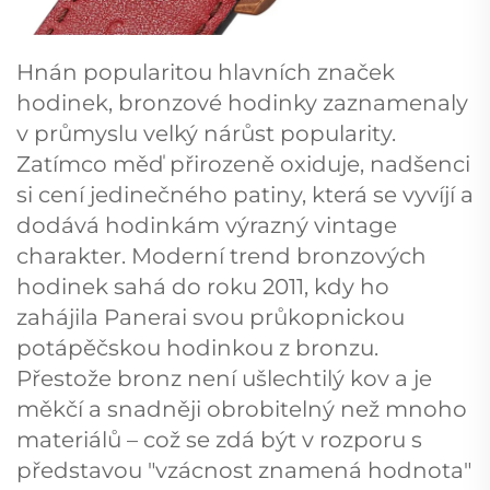
Hnán popularitou hlavních značek
hodinek, bronzové hodinky zaznamenaly
v průmyslu velký nárůst popularity.
Zatímco měď přirozeně oxiduje, nadšenci
si cení jedinečného patiny, která se vyvíjí a
dodává hodinkám výrazný vintage
charakter. Moderní trend bronzových
hodinek sahá do roku 2011, kdy ho
zahájila Panerai svou průkopnickou
potápěčskou hodinkou z bronzu.
Přestože bronz není ušlechtilý kov a je
měkčí a snadněji obrobitelný než mnoho
materiálů – což se zdá být v rozporu s
představou "vzácnost znamená hodnota"