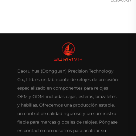
2026-05-27
Baoruihua (Dongguan) Precision Technology
Co., Ltd. es un fabricante de relojes de precisión
especializado en componentes para relojes
OEM y ODM, incluidas cajas, esferas, brazaletes
y hebillas. Ofrecemos una producción estable,
un control de calidad riguroso y un suministro
fiable para marcas globales de relojes. Póngase
en contacto con nosotros para analizar su