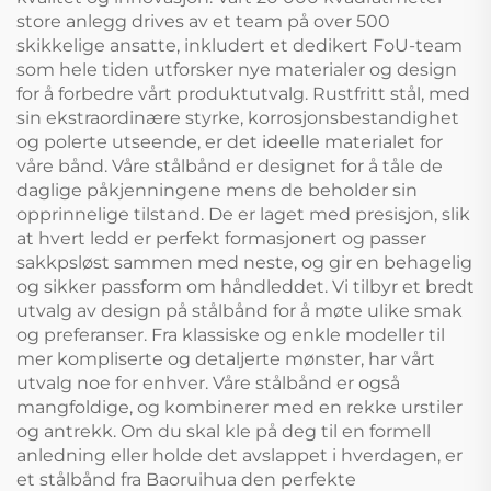
store anlegg drives av et team på over 500
skikkelige ansatte, inkludert et dedikert FoU-team
som hele tiden utforsker nye materialer og design
for å forbedre vårt produktutvalg. Rustfritt stål, med
sin ekstraordinære styrke, korrosjonsbestandighet
og polerte utseende, er det ideelle materialet for
våre bånd. Våre stålbånd er designet for å tåle de
daglige påkjenningene mens de beholder sin
opprinnelige tilstand. De er laget med presisjon, slik
at hvert ledd er perfekt formasjonert og passer
sakkpsløst sammen med neste, og gir en behagelig
og sikker passform om håndleddet. Vi tilbyr et bredt
utvalg av design på stålbånd for å møte ulike smak
og preferanser. Fra klassiske og enkle modeller til
mer kompliserte og detaljerte mønster, har vårt
utvalg noe for enhver. Våre stålbånd er også
mangfoldige, og kombinerer med en rekke urstiler
og antrekk. Om du skal kle på deg til en formell
anledning eller holde det avslappet i hverdagen, er
et stålbånd fra Baoruihua den perfekte