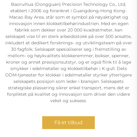
Baoruihua (Dongguan) Precision Technology Co., Ltd,
etablert i 2006 og forankret i Guangdong-Hong Kong-
Macao Bay Area, står som et symbol på nøyaktighet og
innovasjon innen klokketilbehørindustrien. Med en egen
fabrikk som dekker over 20 000 kvadratmeter, kan
selskapet vise til en sterk arbeidsstokk på over 500 ansatte,
inkludert et dedikert forsknings- og utviklingsteam på over
30 fagfolk. Selskapet spesialiserer seg i fremstilling av
mellom- og høykvalitets klokkeremmer, bokser, spenner,
kroner og annet presisjonsutstyr, og er også flink til å lage
smykker i edelmetaller og klokketilbehør i K-gull. Dets
ODM-tjenester for klokker i edelmetaller styrker ytterligere
selskapets posisjon som leder i bransjen. Selskapets
strategiske plassering sikrer enkel transport, mens det er
forpliktet på kvalitet og innovasjon som driver den videre
vekst og suksess.
Få et tilbud