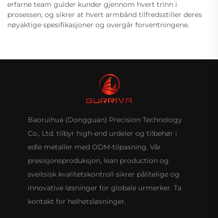
erfarne team guider kunder gjennom hvert trinn i
prosessen, og sikrer at hvert armbånd tilfredsstiller deres
nøyaktige spesifikasjoner og overgår forventningene.
Baoruihua (Dongguan) Precision Technology
Co., Ltd. tilbyr high-end urdeler og tilbehør i
edle metaller med ODM-tilpasning. Vår
presisjonsproduksjon, lean production og
sveitsisk kvalitetskontroll sikrer pålitelige og
innovative løsninger for globale urmerker. Ta
kontakt for helhetsløsninger.