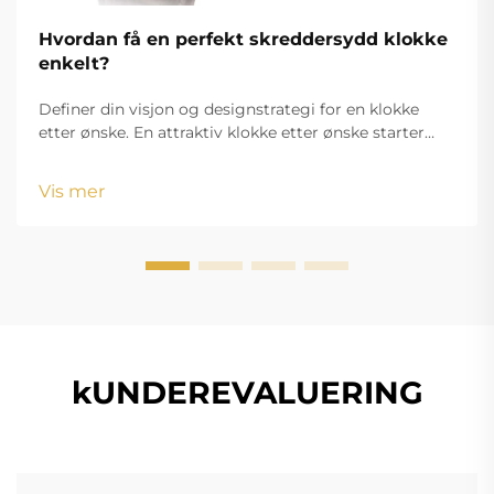
Hvordan få en perfekt skreddersydd klokke
enkelt?
Definer din visjon og designstrategi for en klokke
etter ønske. En attraktiv klokke etter ønske starter
med en tydelig definert visjon som forener dine
estetiske mål med funksjonelle krav. Uansett om du
Vis mer
skal lage varemerkevarer eller en personlig
tilbehørsdetalj...
kUNDEREVALUERING