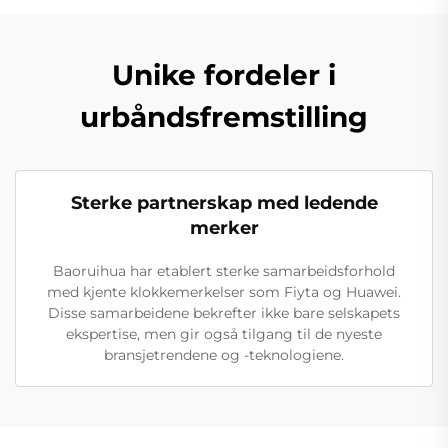
Unike fordeler i
urbåndsfremstilling
Sterke partnerskap med ledende
merker
Baoruihua har etablert sterke samarbeidsforhold
med kjente klokkemerkelser som Fiyta og Huawei.
Disse samarbeidene bekrefter ikke bare selskapets
ekspertise, men gir også tilgang til de nyeste
bransjetrendene og -teknologiene.