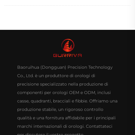
Baoruihua (Dongguan) Precision Technology
Co., Ltd. è un produttore di orologi di
precisione specializzato nella produzione di
componenti per orologi OEM e ODM, inclusi
casse, quadranti, bracciali e fibbie. Offriamo una
produzione stabile, un rigoroso controllo
qualità e una fornitura affidabile per i principali
marchi internazionali di orologi. Contattateci
per discutere il vostro progetto.