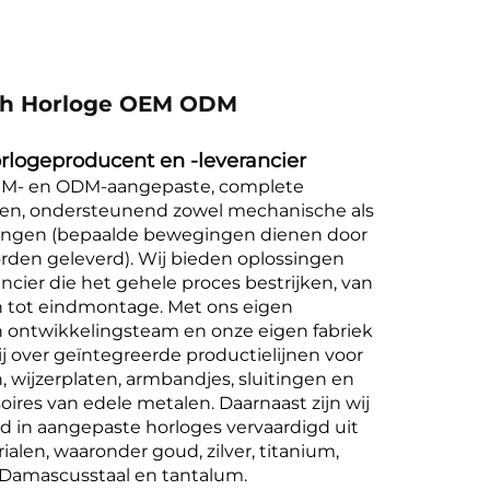
ch Horloge OEM ODM
logeproducent en -leverancier
EM- en ODM-aangepaste, complete
en, ondersteunend zowel mechanische als
ngen (bepaalde bewegingen dienen door
orden geleverd). Wij bieden oplossingen
ncier die het gehele proces bestrijken, van
n tot eindmontage.
Met ons eigen
 ontwikkelingsteam en onze eigen fabriek
j over geïntegreerde productielijnen voor
 wijzerplaten, armbandjes, sluitingen en
oires van edele metalen.
Daarnaast zijn wij
rd in aangepaste horloges vervaardigd uit
ialen, waaronder goud, zilver, titanium,
, Damascusstaal en tantalum.