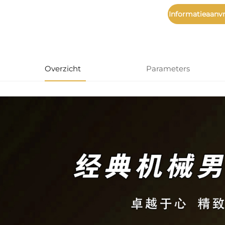
Informatieaanv
Overzicht
Parameters