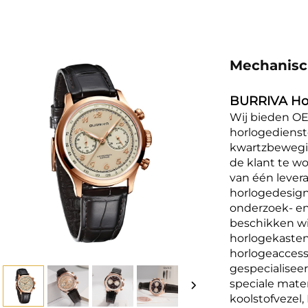
Mechanis
BURRIVA Hor
Wij bieden O
horlogedienst
kwartzbewegi
de klant te w
van één levera
horlogedesig
onderzoek- en
beschikken wi
horlogekasten,
horlogeaccess
gespecialisee
speciale mater
koolstofvezel