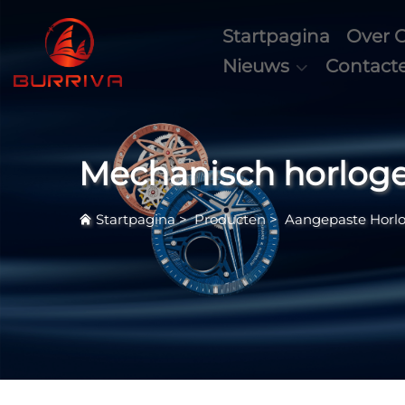
Startpagina
Over 
Nieuws
Contact
Mechanisch horlog
Startpagina
>
Producten
>
Aangepaste Horlo