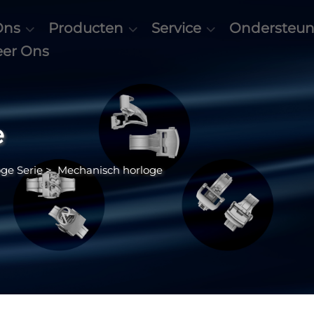
Ons
Producten
Service
Ondersteun
eer Ons
e
ge Serie
>
Mechanisch horloge