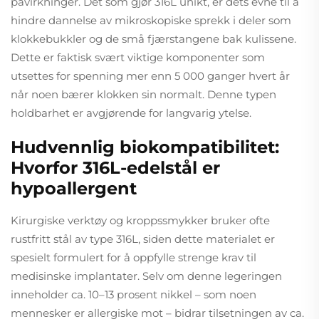
påvirkninger. Det som gjør 316L unikt, er dets evne til å
hindre dannelse av mikroskopiske sprekk i deler som
klokkebukkler og de små fjærstangene bak kulissene.
Dette er faktisk svært viktige komponenter som
utsettes for spenning mer enn 5 000 ganger hvert år
når noen bærer klokken sin normalt. Denne typen
holdbarhet er avgjørende for langvarig ytelse.
Hudvennlig biokompatibilitet:
Hvorfor 316L-edelstål er
hypoallergent
Kirurgiske verktøy og kroppssmykker bruker ofte
rustfritt stål av type 316L, siden dette materialet er
spesielt formulert for å oppfylle strenge krav til
medisinske implantater. Selv om denne legeringen
inneholder ca. 10–13 prosent nikkel – som noen
mennesker er allergiske mot – bidrar tilsetningen av ca.