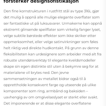
forsterker designsofistikasjon
Den fine kornstrukturen i rustfritt stål av type 316L gjør
det mulig å oppnå alle mulige elegante overflater som
ser fantastiske ut på luksusvarer. Urmakerne kan oppnå
ekstremt glinsende speilflater som virkelig fanger lyset,
velge subtile børstede effekter som ikke skriker etter
oppmerksomhet, eller velge satinvirkninger som føles
helt riktig ved direkte hudkontakt. På grunn av denne
fleksibiliteten kan urdesignere som arbeider med alt fra
robuste utendørsverktøy til elegante kveldsmodeller
skape sin egen distinkte stil uten å bekymre seg for at
materialene vil brytes ned. Den jevne
sammensetningen av metallet bidrar også til å
opprettholde konsekvent farge og utseende på ulike
komponenter som ring, armbånd og baksiden –
uavhengig av om omgivelseslyset er sterkt eller svakt.
Det imponerende er at disse elegante overflatene