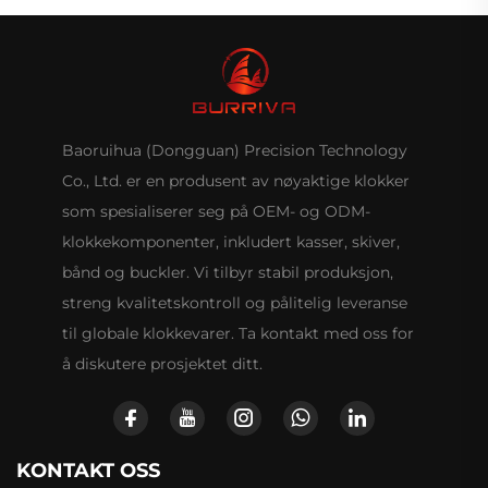
Baoruihua (Dongguan) Precision Technology
Co., Ltd. er en produsent av nøyaktige klokker
som spesialiserer seg på OEM- og ODM-
klokkekomponenter, inkludert kasser, skiver,
bånd og buckler. Vi tilbyr stabil produksjon,
streng kvalitetskontroll og pålitelig leveranse
til globale klokkevarer. Ta kontakt med oss for
å diskutere prosjektet ditt.
KONTAKT OSS