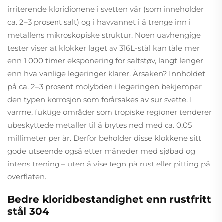
irriterende kloridionene i svetten vår (som inneholder
ca. 2–3 prosent salt) og i havvannet i å trenge inn i
metallens mikroskopiske struktur. Noen uavhengige
tester viser at klokker laget av 316L-stål kan tåle mer
enn 1 000 timer eksponering for saltstøv, langt lenger
enn hva vanlige legeringer klarer. Årsaken? Innholdet
på ca. 2–3 prosent molybden i legeringen bekjemper
den typen korrosjon som forårsakes av sur svette. I
varme, fuktige områder som tropiske regioner tenderer
ubeskyttede metaller til å brytes ned med ca. 0,05
millimeter per år. Derfor beholder disse klokkene sitt
gode utseende også etter måneder med sjøbad og
intens trening – uten å vise tegn på rust eller pitting på
overflaten.
Bedre kloridbestandighet enn rustfritt
stål 304