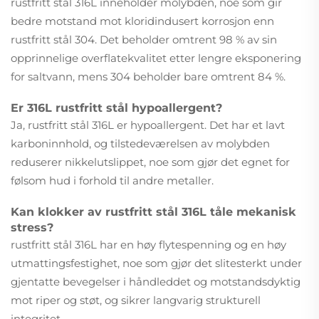
rustfritt stål 316L inneholder molybden, noe som gir
bedre motstand mot kloridindusert korrosjon enn
rustfritt stål 304. Det beholder omtrent 98 % av sin
opprinnelige overflatekvalitet etter lengre eksponering
for saltvann, mens 304 beholder bare omtrent 84 %.
Er 316L rustfritt stål hypoallergent?
Ja, rustfritt stål 316L er hypoallergent. Det har et lavt
karboninnhold, og tilstedeværelsen av molybden
reduserer nikkelutslippet, noe som gjør det egnet for
følsom hud i forhold til andre metaller.
Kan klokker av rustfritt stål 316L tåle mekanisk
stress?
rustfritt stål 316L har en høy flytespenning og en høy
utmattingsfestighet, noe som gjør det slitesterkt under
gjentatte bevegelser i håndleddet og motstandsdyktig
mot riper og støt, og sikrer langvarig strukturell
integritet.