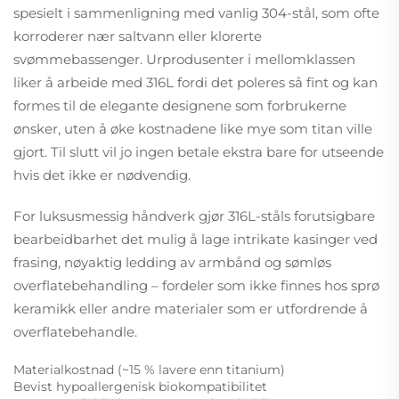
spesielt i sammenligning med vanlig 304-stål, som ofte
korroderer nær saltvann eller klorerte
svømmebassenger. Urprodusenter i mellomklassen
liker å arbeide med 316L fordi det poleres så fint og kan
formes til de elegante designene som forbrukerne
ønsker, uten å øke kostnadene like mye som titan ville
gjort. Til slutt vil jo ingen betale ekstra bare for utseende
hvis det ikke er nødvendig.
For luksusmessig håndverk gjør 316L-ståls forutsigbare
bearbeidbarhet det mulig å lage intrikate kasinger ved
frasing, nøyaktig ledding av armbånd og sømløs
overflatebehandling – fordeler som ikke finnes hos sprø
keramikk eller andre materialer som er utfordrende å
overflatebehandle.
Materialkostnad (~15 % lavere enn titanium)
Bevist hypoallergenisk biokompatibilitet