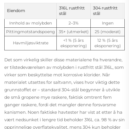
316L rustfritt
304 rustfritt
Eiendom
stål
stål
Innhold av molybden
2–3%
Ingen
Pittingmotstandspoeng
35+ (utmerket)
25 (moderat)
<1 % (5 års
12 % (5 års
Havmiljøsviktrate
eksponering)
eksponering)
Det som virkelig skiller disse materialene fra hverandre,
er tilstedeværelsen av molybden i rustfritt stål 316L, som
virker som beskyttelse mot korrosive klorider. Når
materialet utsettes for saltvann, vises hvor viktig dette
grunnstoffet er – standard 304-stål begynner å utvikle
de små gropene mye raskere, faktisk omtrent fem
ganger raskere, fordi det mangler denne forsvarsme
kanismen. Noen faktiske havtester har vist at etter å ha
vært nedsunket i lengre tid beholder 316L ca. 98 % av sin
opprinnelige overflatekvalitet, mens 304 kun beholder