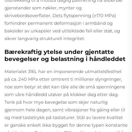
tilstrekkelig til å motstå daglig påvirkning fra slibende
gjenstander som nøkler, mynter og
skrivebordsoverflater. Dets flytspenning (≥170 MPa)
forhindrer permanent deformasjon i armbånd og
baksider av urkapsler ved utilsiktede fall eller støt, og
sikrer langvarig strukturell integritet.
Bærekraftig ytelse under gjentatte
bevegelser og belastning i håndleddet
Materialet 316L har en imponerende utmattelsfesthet
på ca. 240 MPa etter omtrent ti millioner slyngninger,
noe som betyr at det kan tåle alle de små spenningene
som våre håndledd utøver på klokker dag etter dag.
Tenk på hvor mye bevegelse som skjer naturlig
gjennom hele dagen, samt vibrasjoner fra gåing eller til
og med tastetrykk på tastaturer. Stål av lavere kvalitet
er ganske enkelt ikke bygget for denne typen konstante