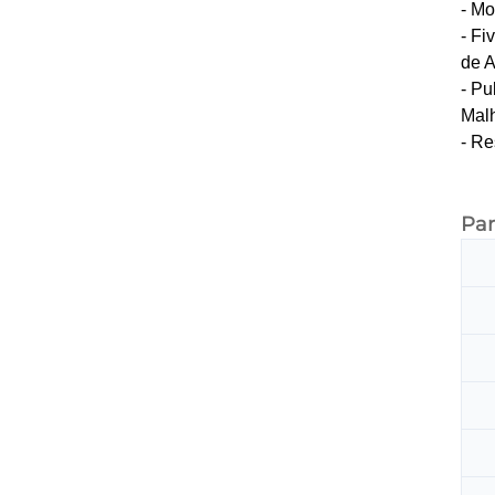
- Mo
- Fi
de A
- Pu
Malh
- R
Pa