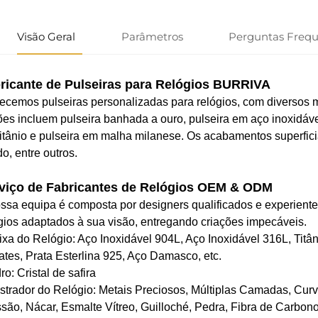
Visão Geral
Parâmetros
Perguntas Freq
ricante de Pulseiras para Relógios BURRIVA
ecemos pulseiras personalizadas para relógios, com diversos m
es incluem pulseira banhada a ouro, pulseira em aço inoxidáve
itânio e pulseira em malha milanese. Os acabamentos superfici
do, entre outros.
viço de Fabricantes de Relógios OEM & ODM
ssa equipa é composta por designers qualificados e experiente
gios adaptados à sua visão, entregando criações impecáveis.
ixa do Relógio: Aço Inoxidável 904L, Aço Inoxidável 316L, Tit
ates, Prata Esterlina 925, Aço Damasco, etc.
dro: Cristal de safira
strador do Relógio: Metais Preciosos, Múltiplas Camadas, Cur
são, Nácar, Esmalte Vítreo, Guilloché, Pedra, Fibra de Carbono,