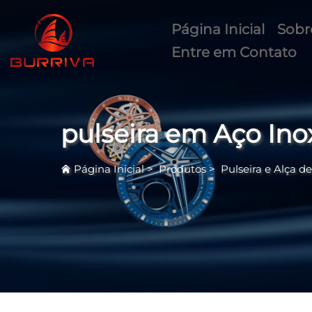
Página Inicial
Sobr
Entre em Contato
pulseira em Aço Ino
Página Inicial
>
Produtos
>
Pulseira e Alça d