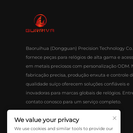
Baoruihua (Dongguan) Precision Technology Co.,
fornece peças para relógios de alta gama e acess
em metais preciosos com personalização ODM. 
fabricação precisa, produção enxuta e controle 
qualidade suíço oferecem soluções confiáveis e
inovadoras para marcas globais de relógios. Ent
contato conosco para um serviço completo.
We value your privacy
We use cookies and similar tools to provide our