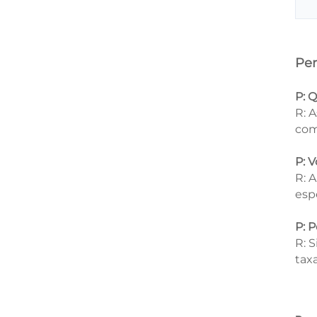
Per
P: 
R: 
com
P: 
R: 
esp
P: 
R: 
tax