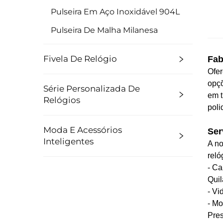
Pulseira Em Aço Inoxidável 904L
Pulseira De Malha Milanesa
Fivela De Relógio
Fab
Ofer
opçõ
Série Personalizada De
em t
Relógios
poli
Moda E Acessórios
Ser
Inteligentes
A no
reló
- Ca
Quil
- Vi
- Mo
Pres