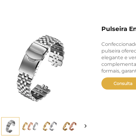
Pulseira E
Confeccionado
pulseira ofer
elegante e vers
complementand
formais, gara
Consulta