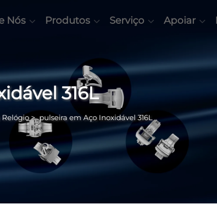
e Nós
Produtos
Serviço
Apoiar
xidável 316L
e Relógio
>
pulseira em Aço Inoxidável 316L