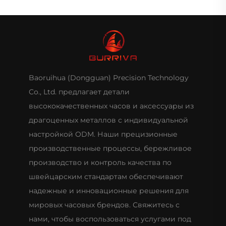
Baoruihua (Dongguan) Precision Technology
Co., Ltd. предлагает детали
высококачественных часов и аксессуары из
драгоценных металлов с индивидуальной
настройкой ODM. Наши прецизионные
производственные процессы, бережливое
производство и контроль качества по
швейцарским стандартам обеспечивают
надежные и инновационные решения для
мировых часовых брендов. Свяжитесь с
нами, чтобы воспользоваться услугами под