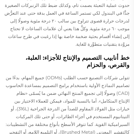
حدوث عملية التعبئة بصمت تام، وكذلك ضبط تلك الزنبركات الصغيرة
جدًّا في البندول لكي تستمر الساعة في العمل بدقة حتى عند التعرُّض
لدرجات حرارة قصوى تتراوح بين سالب ٢٠ درجة مئوية وصولًا إلى
موجب ٦٠ درجة مئوية. وكلُّ هذا يعني أن علامات الساعات لا تحتاج
إلى إنشاء أقسام بحثية ضخمة خاصة بها إذا رغبت في طرح ساعات
مزوَّدة بتقنيات متطوِّرة للغاية.
خط أنابيب التصميم والإنتاج للأجزاء: العلبة،
والقرص، والحزام
تتولى شركات التصنيع حسب الطلب (ODMs) جميع المهام، بدءًا من
تصاميم النماذج الأولية باستخدام برامج التصميم بمساعدة الحاسوب
(CAD) وصولًا إلى تجميع المنتج النهائي ضمن ما يُسمّى «نظام
الإنتاج المتكامل». أما بالنسبة للمواد، فيمكن للعملاء الاختيار بين
خيارات مثل الفولاذ المقاوم للصدأ من الدرجة الجراحية (316L)، أو
التيتانيوم المستخدم في أجزاء الطائرات، أو حتى تلك المركبات
السيراميكية القوية. كما تتوفر الأسطح بأنواع مختلفة من التشطيبات:
كالتقشير المعدني (Brushed Metal)، أو التلميع اللامع، أو التفجير