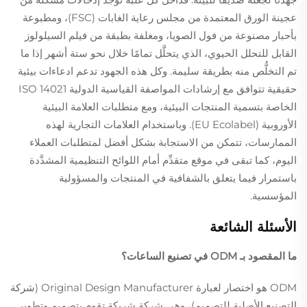
عجينة الورق المعتمدة من مجلس رعاية الغابات (FSC)، ومطبوعة
بأحبار مصنوعة من فول الصويا، ومغلفة بطبقة من فيلم السيلولوز
القابل للتحلل الحيوي، الذي يتحلَّل تمامًا خلال نحو ستة أشهر إذا ما
تم التخلُّص منه بطريقة سليمة. وكل هذه الجهود تدعم ادعاءات بيئية
حقيقية تتوافق مع إرشادات المواصفة القياسية الدولية ISO 14021
الخاصة بتسمية المنتجات البيئية، ومع متطلبات العلامة البيئية
الأوروبية (EU Ecolabel). وباستخدام العلامات التجارية لهذه
الممارسات، تتمكن من الاستجابة بشكل أفضل لمتطلبات العملاء
اليوم، كما تبقى في موقع متقدِّم أمام اللوائح التنظيمية المشدَّدة
باستمرار فيما يتعلق بالشفافية في المنتجات والمسؤولية
المؤسسية.
الأسئلة الشائعة
ما المقصود بـ ODM في تصنيع الساعات؟
ODM هو اختصار لعبارة Original Design Manufacturer (شركة
التصنيع الأصلية للتصميم)، وهي شركة شريكة تقوم بتصميم وتطوير