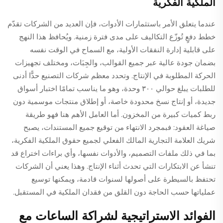
الملكية الفكرية
عندما يتعلق الأمر باستثمارات الأدوات، فإن العديد من الشركات تقدّم
خطط دفعٍ تُوزّع التكاليف على مدى فترة زمنية. ويُحافظ هذا النهج
على قابلية إدارة النفقات الأولية، مع السماح في الوقت نفسه
بضمان جودة عالية عبر جميع القوالب، والجِبَات، ومختلف تجهيزات
الحركة المطلوبة في الإنتاج. وتحدد معظم شركات التصنيع حدًّا أدنى
للطلبات يبلغ حوالي ٣٠٠ وحدة، وهو ما يناسب تمامًا اختبار أسواق
جديدة، أو إنتاج نسخ محدودة خاصة، أو إطلاق منتجات موسمية دون
ربط كميات كبيرة من المخزون. أما العامل الأهم هنا فهو طريقة
صياغة العقود: فبمجرد الانتهاء من توقيع جميع المستندات، يصبح
شريك العلامة التجارية المالك الفعلي لجميع حقوق الملكية الفكرية،
بما في ذلك ملفات التصميم، والأدوات نفسها، وأي براءات اختراع قد
تنشأ عن الابتكارات التي تحدث أثناء الإنتاج. وهذا يعني أن الشركات
تحتفظ بالسيطرة على أصولها لسنوات قادمة، ويمكنها توسيع
عملياتها حسب الحاجة دون القلق من فقدان الملكية في المستقبل.
الفوائد الاستراتيجية لشراكة الساعات مع