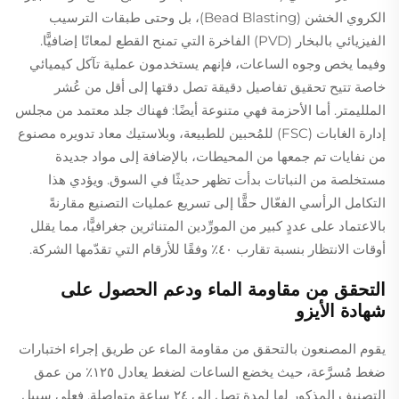
الكروي الخشن (Bead Blasting)، بل وحتى طبقات الترسيب
الفيزيائي بالبخار (PVD) الفاخرة التي تمنح القطع لمعانًا إضافيًّا.
وفيما يخص وجوه الساعات، فإنهم يستخدمون عملية تآكل كيميائي
خاصة تتيح تحقيق تفاصيل دقيقة تصل دقتها إلى أقل من عُشر
الملليمتر. أما الأحزمة فهي متنوعة أيضًا: فهناك جلد معتمد من مجلس
إدارة الغابات (FSC) للمُحبين للطبيعة، وبلاستيك معاد تدويره مصنوع
من نفايات تم جمعها من المحيطات، بالإضافة إلى مواد جديدة
مستخلصة من النباتات بدأت تظهر حديثًا في السوق. ويؤدي هذا
التكامل الرأسي الفعّال حقًّا إلى تسريع عمليات التصنيع مقارنةً
بالاعتماد على عددٍ كبير من المورِّدين المتناثرين جغرافيًّا، مما يقلل
أوقات الانتظار بنسبة تقارب ٤٠٪ وفقًا للأرقام التي تقدّمها الشركة.
التحقق من مقاومة الماء ودعم الحصول على
شهادة الأيزو
يقوم المصنعون بالتحقق من مقاومة الماء عن طريق إجراء اختبارات
ضغط مُسرَّعة، حيث يخضع الساعات لضغط يعادل ١٢٥٪ من عمق
التصنيف المذكور لها لمدة تصل إلى ٢٤ ساعة متواصلة. فعلى سبيل