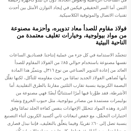
الثمن. أما السر الحقيقي فيكمن في إيجاد التوازن الأمثل بين أحدث
تقنيات الاتصال والموثوقية الكلاسيكية.
فولاذ مقاوم للصدأ معاد تدويره، وأحزمة مصنوعة
من مواد بيولوجية، وخيارات تغليف معتمدة من
الناحية البيئية
تتجسَّد الاستدامة في كل جزء من عملية إنتاجنا. فصناديق الساعات
نفسها مصنوعة باستخدام حوالي ٨٥٪ من الفولاذ المقاوم للصدأ
العائد من إعادة التدوير الصناعي من نوع ٣١٦ل. ويتميَّز هذا المادة
بأنها تُضاهي الفولاذ الجديد تمامًا من حيث مقاومته للتآكل، لكنها تقلِّل
البصمة الكربونية بنسبة تقارب الثلثين مقارنةً بالطرق التقليدية. أما
الأشرطة، فقد طوَّرنا فيها أمرًا استثنائيًّا أيضًا: فهي مصنوعة من
بوليمرات مستمدة من مصادر بيولوجية، مثل حبوب الخروع ونشاء
الذرة. وهذه المواد تتحمَّل الإجهادات بنفس كفاءة الجلد تمامًا وفق
اختبارات التحمُّل، مع خفض انبعاثات ثاني أكسيد الكربون أثناء التصنيع
بنسبة تصل إلى ٦٠٪ تقريبًا. وفيما يتعلَّق بالتغليف، فإننا نبذل قصارى
جهدنا لجعله صديقًا للبيئة. فداخل كل علبة توجد إدخالات مُشكَّلة من