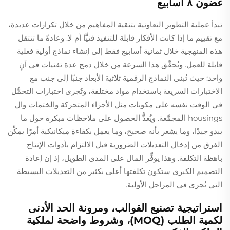
غضون ٨ أسابيع
تبدأ عملية التطوير التعاونية بتنقية المفاهيم من خلال تكرارات عديدة،
مع تقييم ما إذا كانت الأفكار قابلة للتنفيذ فنيًّا أم لا. وعادةً ما تنتقل
هذه المنهجية خلال ثمانية أسابيع فقط إلى إنشاء نماذج أولية فعلية
قابلة للعمل. ويُحقَّق هذا السرعة من خلال دمج عدة تقنيات في آنٍ
واحد: حيث تُبنى النماذج الرقمية ثلاثية الأبعاد جنبًا إلى جنب مع
الاختبارات السريعة باستخدام مواد مختلفة، وتُجرى اختبارات التحمُّل
في الوقت نفسه على مكونات مثل الأجزاء المتحركة والختمات وال
housings المجمَّعة. ويُعدُّ الحصول على ملاحظات مبكرة حول ما
يبدو جيدًا، وما يشعر بأنه صحيح، وما يعمل بكفاءة ميكانيكية أمرًا يمكِّن
الفرق من إدخال التعديلات الضرورية قبل الالتزام بأدوات الإنتاج
باهظة التكلفة. وهذا يوفِّر المال على المدى الطويل، إذ إن إعادة
التصميم الكبرى ستكون تكلفتها أعلى بكثير من التعديلات البسيطة
التي تُجرى في المراحل الأولية.
استراتيجية تصنيع القوالب، ومرونة الحد الأدنى
لكمية الطلب (MOQ)، وشروط واضحة لملكية