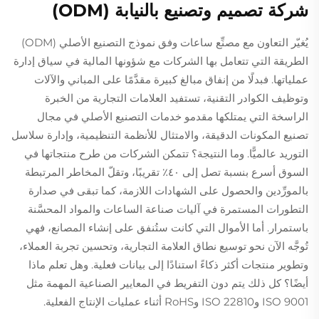
شركة تصميم وتصنيع بالنيابة (ODM)
يُغيّر التعاون مع مصنِّع ساعات وفق نموذج التصنيع الأصلي (ODM)
الطريقة التي تتعامل بها الشركات مع شؤونها المالية في سياق إدارة
عملياتها. فبدلًا من إنفاق مبالغ كبيرة مقدَّمًا على المباني والآلات
وتوظيف الكوادر التقنية، تستفيد العلامات التجارية من الخبرة
الراسخة التي يمتلكها مقدمو خدمات التصنيع الأصلي في مجال
تصنيع المكونات الدقيقة، والامتثال للأنظمة التنظيمية، وإدارة سلاسل
التوريد عالميًّا. وما النتيجة؟ تتمكن الشركات من طرح منتجاتها في
السوق أسرع بنسبة تصل إلى ٤٠٪ تقريبًا، وتقلّ المخاطر المرتبطة
بالمورِّدين والحصول على الشهادات اللازمة، كما تبقى في صدارة
التطورات المستمرة في آليات صناعة الساعات والمواد المحسَّنة
باستمرار. أما الأموال التي كانت ستُنفق على إنشاء المصانع، فهي
تُوجَّه الآن نحو توسيع نطاق العلامة التجارية، وتحسين تجربة العملاء،
وتطوير منتجات أكثر ذكاءً استنادًا إلى بيانات فعلية. وهل تعلم ماذا
أيضًا؟ كل ذلك يتم دون التفريط في المعايير الصناعية المهمة مثل
ISO 9001 وISO 22810 وRoHS أثناء عمليات الإنتاج الفعلية.