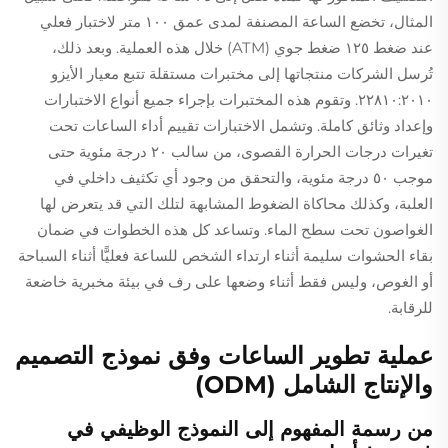
المثال، تخضع الساعة المصنفة لمدى عمق ١٠٠ متر لاختبار فعلي
عند ضغط ١٢٥ ضغط جوي (ATM) خلال هذه العملية. وبعد ذلك،
تُرسل الشركات منتجاتها إلى مختبرات مستقلة تتبع معيار الأيزو
٢٢٨١٠:٢٠١٠. وتقوم هذه المختبرات بإجراء جميع أنواع الاختبارات
وإعداد وثائق كاملة. وتشمل الاختبارات تقييم أداء الساعات تحت
تغيرات درجات الحرارة القصوى، من سالب ٢٠ درجة مئوية حتى
موجب ٥٠ درجة مئوية، والتحقق من وجود أي تكثيف داخلي في
العلبة، وكذلك محاكاة الضغوط المشابهة لتلك التي قد يتعرض لها
الغواصون تحت سطح الماء. وتساعد كل هذه الخطوات في ضمان
بقاء الحشوات سليمة أثناء ارتداء الشخص للساعة فعليًّا أثناء السباحة
أو الغوص، وليس فقط أثناء وضعها على رف في بيئة مخبرية خاضعة
للرقابة.
عملية تطوير الساعات وفق نموذج التصميم
والإنتاج الشامل (ODM)
من رسمة المفهوم إلى النموذج الوظيفي في