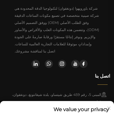
شركة باورويهوا (دونغقوان) لتكنولوجيا الدقة المحدودة هي
شركة صينية متخصصة في تصنيع مكونات الساعات الدقيقة
وفق الطلب الأصلي (OEM) ووفق التصميم الأصلي
(ODM)، وتتضمن هذه المكونات العلب والأقراص والأساور
والإبزيم. ونوفر إنتاجًا مستقرًا ورقابةً صارمةً على الجودة
وإمداداتٍ موثوقةً للعلامات التجارية العالمية للساعات.
اتصل بنا لمناقشة مشروعك.
اتصل بنا
المبنى 5، رقم 459 طريق شيتساو، بلدة شيغانتونغ، دونغقوان،
قوانغدونغ
We value your privacy
+852-8402 6198