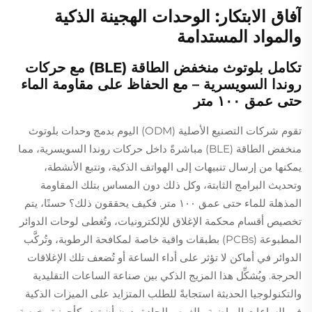
آفاق الابتكار: الوحدات الهجينة الذكية
والمواد المستدامة
تكامل بلوتوث منخفض الطاقة (BLE) مع حركات
روندا السويسرية – مع الحفاظ على مقاومة الماء
حتى عمق ١٠٠ متر
تقوم شركات التصنيع الأصلية (ODM) اليوم بدمج وحدات بلوتوث
منخفض الطاقة (BLE) مباشرةً داخل حركات روندا السويسرية، مما
يمكنها من إرسال تنبيهات إلى الهواتف الذكية، وتتبع الأنشطة،
وتحديث البرامج الثابتة، وكل ذلك دون المساس بتلك المقاومة
المذهلة للماء حتى عمق ١٠٠ متر. فكيف يحققون ذلك؟ حسنًا، يتم
تخصيص أقسام محكمة الإغلاق للإلكترونيات، وتُغطى لوحات الدوائر
المطبوعة (PCBs) بطبقات واقية خاصة لمكافحة الرطوبة، وتُركَّب
الدوائر في أماكن لا تؤثر على أداء الساعة أو تُضعف تلك الإغلاقات
الحرجة. ويُشكِّل هذا المزيج الذكي بين صناعة الساعات التقليدية
والتكنولوجيا الحديثة استجابةً للطلب المتزايد على الميزات الذكية
في الساعات الرياضية والغوص الجادة، دون أن تبدو كأجهزة رخيصة