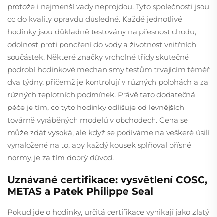
protože i nejmenší vady neprojdou. Tyto společnosti jsou
co do kvality opravdu důsledné. Každé jednotlivé
hodinky jsou důkladně testovány na přesnost chodu,
odolnost proti ponoření do vody a životnost vnitřních
součástek. Některé značky vrcholné třídy skutečně
podrobí hodinkové mechanismy testům trvajícím téměř
dva týdny, přičemž je kontrolují v různých polohách a za
různých teplotních podmínek. Právě tato dodatečná
péče je tím, co tyto hodinky odlišuje od levnějších
továrně vyráběných modelů v obchodech. Cena se
může zdát vysoká, ale když se podíváme na veškeré úsilí
vynaložené na to, aby každý kousek splňoval přísné
normy, je za tím dobrý důvod.
Uznávané certifikace: vysvětlení COSC,
METAS a Patek Philippe Seal
Pokud jde o hodinky, určitá certifikace vynikají jako zlatý