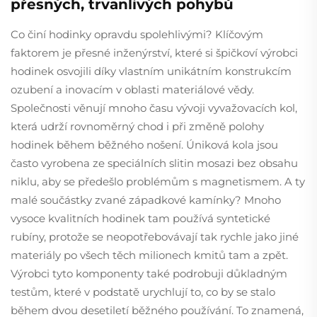
přesných, trvanlivých pohybů
Co činí hodinky opravdu spolehlivými? Klíčovým
faktorem je přesné inženýrství, které si špičkoví výrobci
hodinek osvojili díky vlastním unikátním konstrukcím
ozubení a inovacím v oblasti materiálové vědy.
Společnosti věnují mnoho času vývoji vyvažovacích kol,
která udrží rovnoměrný chod i při změně polohy
hodinek během běžného nošení. Úniková kola jsou
často vyrobena ze speciálních slitin mosazi bez obsahu
niklu, aby se předešlo problémům s magnetismem. A ty
malé součástky zvané západkové kamínky? Mnoho
vysoce kvalitních hodinek tam používá syntetické
rubíny, protože se neopotřebovávají tak rychle jako jiné
materiály po všech těch milionech kmitů tam a zpět.
Výrobci tyto komponenty také podrobuji důkladným
testům, které v podstatě urychlují to, co by se stalo
během dvou desetiletí běžného používání. To znamená,