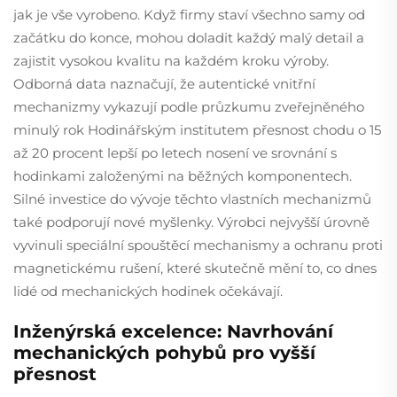
jak je vše vyrobeno. Když firmy staví všechno samy od
začátku do konce, mohou doladit každý malý detail a
zajistit vysokou kvalitu na každém kroku výroby.
Odborná data naznačují, že autentické vnitřní
mechanizmy vykazují podle průzkumu zveřejněného
minulý rok Hodinářským institutem přesnost chodu o 15
až 20 procent lepší po letech nosení ve srovnání s
hodinkami založenými na běžných komponentech.
Silné investice do vývoje těchto vlastních mechanizmů
také podporují nové myšlenky. Výrobci nejvyšší úrovně
vyvinuli speciální spouštěcí mechanismy a ochranu proti
magnetickému rušení, které skutečně mění to, co dnes
lidé od mechanických hodinek očekávají.
Inženýrská excelence: Navrhování
mechanických pohybů pro vyšší
přesnost