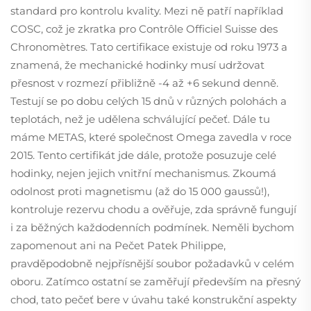
standard pro kontrolu kvality. Mezi ně patří například
COSC, což je zkratka pro Contrôle Officiel Suisse des
Chronomètres. Tato certifikace existuje od roku 1973 a
znamená, že mechanické hodinky musí udržovat
přesnost v rozmezí přibližně -4 až +6 sekund denně.
Testují se po dobu celých 15 dnů v různých polohách a
teplotách, než je udělena schválující pečeť. Dále tu
máme METAS, které společnost Omega zavedla v roce
2015. Tento certifikát jde dále, protože posuzuje celé
hodinky, nejen jejich vnitřní mechanismus. Zkoumá
odolnost proti magnetismu (až do 15 000 gaussů!),
kontroluje rezervu chodu a ověřuje, zda správně fungují
i za běžných každodenních podmínek. Neměli bychom
zapomenout ani na Pečet Patek Philippe,
pravděpodobně nejpřísnější soubor požadavků v celém
oboru. Zatímco ostatní se zaměřují především na přesný
chod, tato pečeť bere v úvahu také konstrukční aspekty