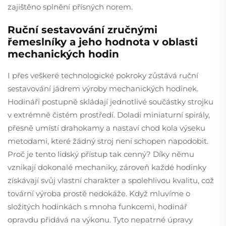
zajištěno splnění přísných norem.
Ruční sestavování zručnými
řemeslníky a jeho hodnota v oblasti
mechanických hodin
I přes veškeré technologické pokroky zůstává ruční
sestavování jádrem výroby mechanických hodinek.
Hodináři postupně skládají jednotlivé součástky strojku
v extrémně čistém prostředí. Doladí miniaturní spirály,
přesně umístí drahokamy a nastaví chod kola výseku
metodami, které žádný stroj není schopen napodobit.
Proč je tento lidský přístup tak cenný? Díky němu
vznikají dokonalé mechaniky, zároveň každé hodinky
získávají svůj vlastní charakter a spolehlivou kvalitu, což
tovární výroba prostě nedokáže. Když mluvíme o
složitých hodinkách s mnoha funkcemi, hodinář
opravdu přidává na výkonu. Tyto nepatrné úpravy