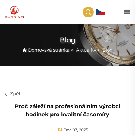
CS
Blog
Domovská stránka
>
Aktuality
>
Blog
Zpět
Proč záleží na profesionálním výrobci
hodinek pro kvalitní časomíry
Dec 03, 2025