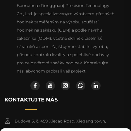
Baoruihua (Dongguan) Precision Technology
Co., Ltd. je specializovaným výrobcem přesných
hodinek zaměřeným na výrobu součástí
hodinek na zakázku (OEM) a podle návrhu
zákazníka (ODM), včetně skříněk, číselníků,
náramků a spon. Zajišťujeme stabilní výrobu,
přísnou kontrolu kvality a spolehlivé dodávky
pro celosvětové značky hodinek. Kontaktujte
nás, abychom probrali váš projekt.
KONTAKTUJTE NÁS
Budova 5, č. 459 Xiecao Road, Xiegang town,
Dongguan, Kuang-tung