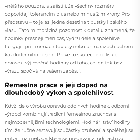
vnějšího pouzdra, a zajistili, že všechny rozměry
odpovídají tolerancím plus nebo minus 2 mikrony. Pro
představu – to je asi jedna desetina tloušťky lidského
vlasu. Tato mimořádná pozornost k detailu znamená, že
hodinky přesněji měří čas, vydrží déle a spolehlivě
fungují i při změnách teploty nebo při nárazech během
každodenního nošení. Právě to skutečně odlišuje
opravdu výjimečné hodinky od toho, co jen tak bez
výrazu spočívá na vašem zápěstí.
Řemeslná práce a její dopad na
dlouhodobý výkon a spolehlivost
Když jde o výrobu opravdu odolných hodinek, odborní
výrobci kombinují tradiční řemeslnou zručnost s
nejmodernějšími technologiemi. Hodináři tráví hodiny
tím, že ručně sestavují součástky ozubení, a spoléhají se
přitom na metody, které se předávají v rodinách po