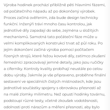
Výroba hodinek prochází přibližně pěti hlavními fázemi,
od počátečního nápadu až po dokončený výrobek.
Proces začíná ověřením, zda bude design technicky
funkční. Inženýři tráví mnoho času kontrolou, jak
jednotlivé díly zapadají do sebe, zejména u složitých
mechanismů. Samotná tato počáteční fáze může u
velmi komplikovaných konstrukcí trvat až půl roku. Po
jejím dokončení začíná výroba pomocí počítačem
řízených strojů, které řežou kovové díly, zatímco zkušení
řemeslníci zpracovávají jemné detaily, jako jsou ručičky
a ciferníky. Kontroly kvality probíhají neustále po celou
dobu výroby. Jakmile je vše připraveno, proběhne finální
sestavení ve speciálních čistých místnostech, kde jsou
jednotlivé součástky spojeny s obrovskou přesností až
na malé zlomky milimetru. Než opustí hodinky továrnu,
podstoupí různé testy, včetně zkoušek vodotěsnosti,
odolnosti proti nárazům a měření přesnosti, aby bylo