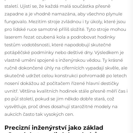
staletí. Ujistí se, že každá malá součástka přesně
zapadne a je vhodně namazána, aby všechno plynule
fungovalo. Mezitím stroje zvládnou i ty úkoly, které jsou
pro lidské ruce samotné příliš složité. Tyto stroje mohou
laserem řezat ozubená kola a podrobovat hodinky
testům vodotěsnosti, které napodobují skutečné
potápěčské podmínky nebo deštivé dny. Výsledkem je
vlastně umění spojené s inženýrskou vědou. Ty krásné
ručně dokončené úhly na cifernících vypadají skvěle, ale
skutečně udržet celou konstrukci pohromadě po letech
nosení dokážou až počítačem řízené hlavní destičky
uvnitř. Většina kvalitních hodinek stále přesně měří čas i
po půl století, pokud se jim někdo dobře stará, což
vysvětluje, proč dnes dosahují starožitné modely na
aukcích často tak vysokých cen.
Precizní inženýrství jako základ