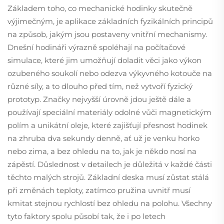
Základem toho, co mechanické hodinky skutečně
výjimečným, je aplikace základních fyzikálních principů
na způsob, jakým jsou postaveny vnitřní mechanismy.
Dnešní hodináři výrazně spoléhají na počítačové
simulace, které jim umožňují doladit věci jako výkon
ozubeného soukolí nebo odezva výkyvného kotouče na
různé síly, a to dlouho před tím, než vytvoří fyzický
prototyp. Značky nejvyšší úrovně jdou ještě dále a
používají speciální materiály odolné vůči magnetickým
polím a unikátní oleje, které zajišťují přesnost hodinek
na zhruba dva sekundy denně, ať už je venku horko
nebo zima, a bez ohledu na to, jak je někdo nosí na
zápěstí. Důslednost v detailech je důležitá v každé části
těchto malých strojů. Základní deska musí zůstat stálá
při změnách teploty, zatímco pružina uvnitř musí
kmitat stejnou rychlostí bez ohledu na polohu. Všechny
tyto faktory spolu působí tak, že i po letech