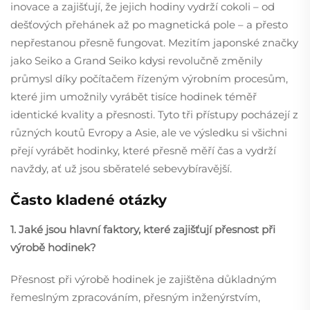
inovace a zajišťují, že jejich hodiny vydrží cokoli – od
dešťových přehánek až po magnetická pole – a přesto
nepřestanou přesně fungovat. Mezitím japonské značky
jako Seiko a Grand Seiko kdysi revolučně změnily
průmysl díky počítačem řízeným výrobním procesům,
které jim umožnily vyrábět tisíce hodinek téměř
identické kvality a přesnosti. Tyto tři přístupy pocházejí z
různých koutů Evropy a Asie, ale ve výsledku si všichni
přejí vyrábět hodinky, které přesně měří čas a vydrží
navždy, ať už jsou sběratelé sebevybíravější.
Často kladené otázky
1. Jaké jsou hlavní faktory, které zajišťují přesnost při
výrobě hodinek?
Přesnost při výrobě hodinek je zajištěna důkladným
řemeslným zpracováním, přesným inženýrstvím,