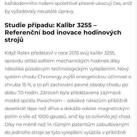
každodenního nošení spolehlivě přesně ukazují čas, aniž
by vyžadovaly neustálé úpravy.
Studie případu: Kalibr 3255 –
Referenční bod inovace hodinových
strojů
Když Rolex představil v roce 2015 svůj kalibr 3255,
opravdu otřásl světem mechanických hodinek díky
několika působivým technologickým vylepšením. Nový
systém chodu Chronergy zvýšil energetickou účinnost o
zhruba 15 %, a to při zachování pevné zásoby chodu po
dobu 70 hodin. Zároveň byla představena zajímavá
modrá spirála Parachrom – odolává nárazům přibližně
desetkrát lépe než dříve a dokáže odolat magnetickým
polím o síle až 1000 gaussů, aniž by to ovlivnilo její chod.
Díky ne méně než 14 různým patentům zabudovaným
do jednoho stroje se tyto vylepšení vyústila v přibližně