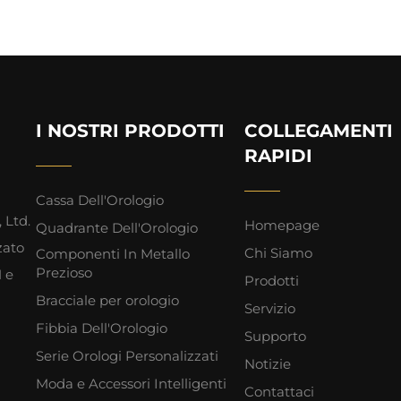
I NOSTRI PRODOTTI
COLLEGAMENTI
RAPIDI
Cassa Dell'Orologio
 Ltd.
Homepage
Quadrante Dell'Orologio
zato
Chi Siamo
Componenti In Metallo
Prezioso
 e
Prodotti
Bracciale per orologio
Servizio
Fibbia Dell'Orologio
Supporto
Serie Orologi Personalizzati
Notizie
Moda e Accessori Intelligenti
Contattaci