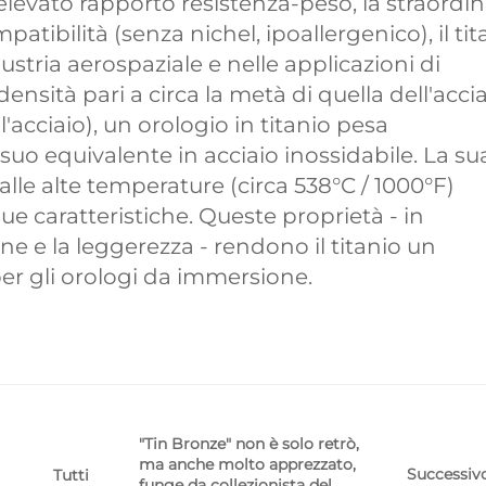
levato rapporto resistenza-peso, la straordin
patibilità (senza nichel, ipoallergenico), il tit
stria aerospaziale e nelle applicazioni di
sità pari a circa la metà di quella dell'acci
'acciaio), un orologio in titanio pesa
suo equivalente in acciaio inossidabile. La su
lle alte temperature (circa 538°C / 1000°F)
ue caratteristiche. Queste proprietà - in
one e la leggerezza - rendono il titanio un
r gli orologi da immersione.
"Tin Bronze" non è solo retrò,
ma anche molto apprezzato,
Successiv
Tutti
funge da collezionista del