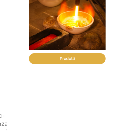
Prodotti
o-
nza