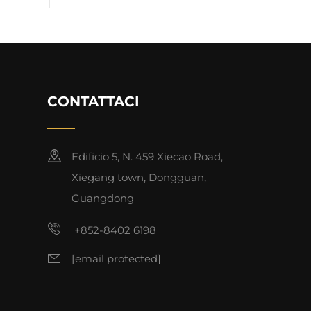
CONTATTACI
Edificio 5, N. 459 Xiecao Road,
Xiegang town, Dongguan,
Guangdong
+852-8402 6198
[email protected]