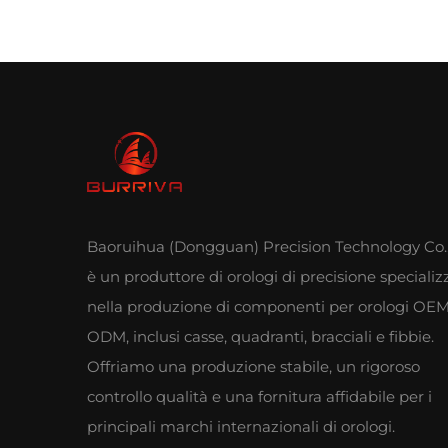
Baoruihua (Dongguan) Precision Technology Co.,
è un produttore di orologi di precisione specializ
nella produzione di componenti per orologi OEM
ODM, inclusi casse, quadranti, bracciali e fibbie.
Offriamo una produzione stabile, un rigoroso
controllo qualità e una fornitura affidabile per i
principali marchi internazionali di orologi.