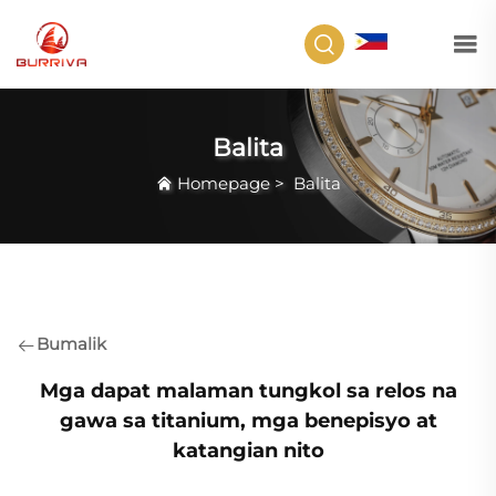
TL
Balita
Homepage
>
Balita
Bumalik
Mga dapat malaman tungkol sa relos na
gawa sa titanium, mga benepisyo at
katangian nito