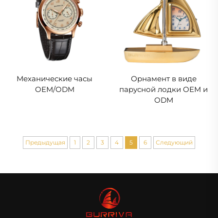
Механические часы
Орнамент в виде
OEM/ODM
парусной лодки OEM и
ODM
Предыдущая
1
2
3
4
5
6
Следующий