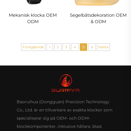
Mekanisk klocka OEM
Segelbåtsdekoration OEM
ODM
& ODM
Föregående
1
2
3
4
5
6
Nästa
Baoruihua (Dongguan) Precision Technology
Co., Ltd. är en tillverkare av exakta klockor som
specialiserar sig på OEM- och ODM-
klockkomponenter, inklusive hållare, blad,