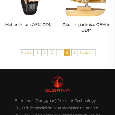
Mehanski ura OEM ODM
Okras za jadrnico OEM in
ODM
Prejšnji
1
2
3
4
5
6
Naslednji
Baoruihua (Dongguan) Precision Technology
Co., Ltd. je specializirani proizvajalec natančnih
ur, ki se ukvarja z izdelavo komponent za ure po