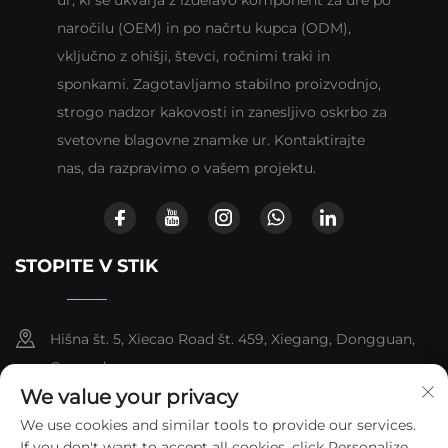
naročilu (OEM) in po načrtu kupca (ODM),
vključno z ohišji, števci, ročnimi traki in
sponkami. Zagotavljamo stabilno proizvodnjo,
strogo nadzor kakovosti in zanesljivo oskrbo za
svetovne blagovne znamke ur. Kontaktirajte
nas, da razpravimo o vašem projektu.
STOPITE V STIK
Hišna št. 5, Xiecao Road št. 459, Xiegang, Dongguan,
Guangdong
We value your privacy
+852-8402 6198
We use cookies and similar tools to provide our services.
If you don't want to accept all cookies, click Personalize