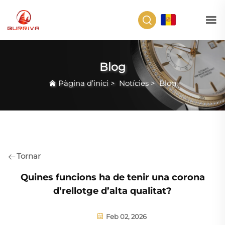
CA
Blog
Pàgina d’inici
>
Notícies
>
Blog
Tornar
Quines funcions ha de tenir una corona
d’rellotge d’alta qualitat?
Feb 02, 2026