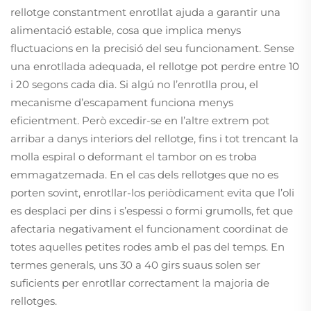
rellotge constantment enrotllat ajuda a garantir una
alimentació estable, cosa que implica menys
fluctuacions en la precisió del seu funcionament. Sense
una enrotllada adequada, el rellotge pot perdre entre 10
i 20 segons cada dia. Si algú no l’enrotlla prou, el
mecanisme d’escapament funciona menys
eficientment. Però excedir-se en l’altre extrem pot
arribar a danys interiors del rellotge, fins i tot trencant la
molla espiral o deformant el tambor on es troba
emmagatzemada. En el cas dels rellotges que no es
porten sovint, enrotllar-los periòdicament evita que l’oli
es desplaci per dins i s’espessi o formi grumolls, fet que
afectaria negativament el funcionament coordinat de
totes aquelles petites rodes amb el pas del temps. En
termes generals, uns 30 a 40 girs suaus solen ser
suficients per enrotllar correctament la majoria de
rellotges.