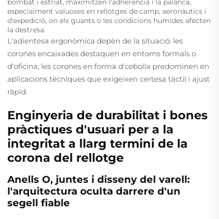
bombat i estriat, maximitzen l'adherència i la palanca,
especialment valuoses en rellotges de camp, aeronàutics i
d'expedició, on els guants o les condicions humides afecten
la destresa.
L'adientesa ergonòmica depèn de la situació: les
corones encaixades destaquen en entorns formals o
d'oficina; les corones en forma d'cebolla predominen en
aplicacions tècniques que exigeixen certesa tàctil i ajust
ràpid.
Enginyeria de durabilitat i bones
pràctiques d'usuari per a la
integritat a llarg termini de la
corona del rellotge
Anells O, juntes i disseny del varell:
l'arquitectura oculta darrere d'un
segell fiable