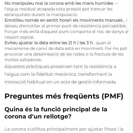
No manipuleu mai la corona amb les mans humides
—
l'aigua residual atrapada sota pressió pot trencar les
estanquitats durant la manipulació.
Enrotlleu només en sentit horari els moviments manuals
, i
deixeu d'enrotllar al primer punt de resistència perceptible.
Forçar més enllà d'aquest punt comporta el risc de danys al
ressort espiral.
Eviteu ajustar la data entre les 21 h i les 3 h
, quan el
mecanisme de canvi de data està en moviment. Fer-ho pot
provocar una desalineació de les rodes o la fractura de les
molles saltadores.
Aquestes pràctiques preserven tant la resistència a
l'aigua com la fidelitat mecànica, transformant la
interacció habitual en un acte de gestió informada.
Preguntes més freqüents (PMF)
Quina és la funció principal de la
corona d'un rellotge?
La corona s'utilitza principalment per ajustar l'hora i la