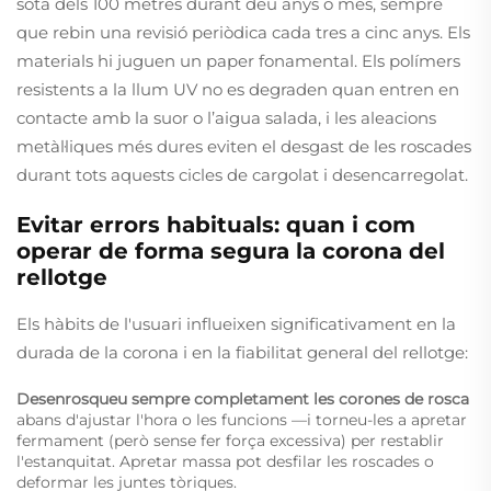
sota dels 100 metres durant deu anys o més, sempre
que rebin una revisió periòdica cada tres a cinc anys. Els
materials hi juguen un paper fonamental. Els polímers
resistents a la llum UV no es degraden quan entren en
contacte amb la suor o l’aigua salada, i les aleacions
metàl·liques més dures eviten el desgast de les roscades
durant tots aquests cicles de cargolat i desencarregolat.
Evitar errors habituals: quan i com
operar de forma segura la corona del
rellotge
Els hàbits de l'usuari influeixen significativament en la
durada de la corona i en la fiabilitat general del rellotge:
Desenrosqueu sempre completament les corones de rosca
abans d'ajustar l'hora o les funcions —i torneu-les a apretar
fermament (però sense fer força excessiva) per restablir
l'estanquitat. Apretar massa pot desfilar les roscades o
deformar les juntes tòriques.