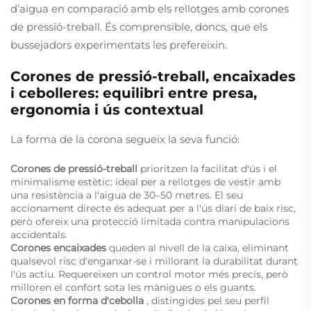
d’aigua en comparació amb els rellotges amb corones
de pressió-treball. És comprensible, doncs, que els
bussejadors experimentats les prefereixin.
Corones de pressió-treball, encaixades
i cebolleres: equilibri entre presa,
ergonomia i ús contextual
La forma de la corona segueix la seva funció:
Corones de pressió-treball
prioritzen la facilitat d'ús i el
minimalisme estètic: ideal per a rellotges de vestir amb
una resistència a l'aigua de 30–50 metres. El seu
accionament directe és adequat per a l'ús diari de baix risc,
però ofereix una protecció limitada contra manipulacions
accidentals.
Corones encaixades
queden al nivell de la caixa, eliminant
qualsevol risc d'enganxar-se i millorant la durabilitat durant
l'ús actiu. Requereixen un control motor més precís, però
milloren el confort sota les mànigues o els guants.
Corones en forma d'cebolla
, distingides pel seu perfil