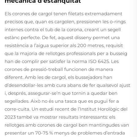
mecànica d’estanquitat
Els corones de cargol tenen filetats extremadament
precisos que, quan es cargolen, pressionen les o-rings
internes contra el tub de la corona, creant un segell
estànc perfecte. De fet, aquest disseny permet una
resistència a l’aigua superior als 200 metres, requisit
que la majoria de rellotges professionals per a busseig
han de complir per satisfer la norma ISO 6425. Les
corones de pressió-treball funcionen de manera
diferent. Amb les de cargol, els bussejadors han
d’desendollar-les amb cura abans de fer qualsevol ajust
i, després, assegurar-se’n que tornin a quedar ben
segellades. Això no és una tasca que es pugui fer a
corre-cuita. Un estudi recent de l’Institut Horològic del
2023 també va mostrar resultats interessants: els
rellotges amb corones de cargol ben mantingudes van
presentar un 70-75 % menys de problemes d’entrada