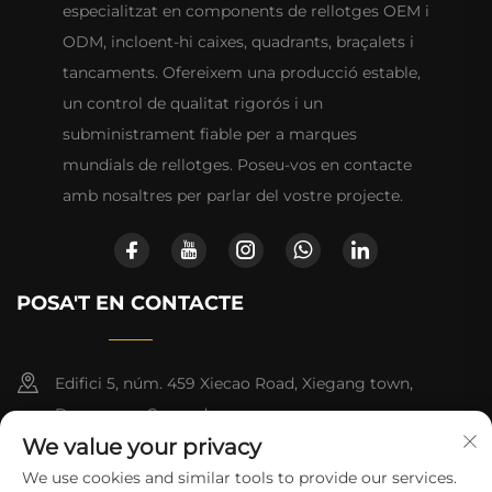
especialitzat en components de rellotges OEM i
ODM, incloent-hi caixes, quadrants, braçalets i
tancaments. Ofereixem una producció estable,
un control de qualitat rigorós i un
subministrament fiable per a marques
mundials de rellotges. Poseu-vos en contacte
amb nosaltres per parlar del vostre projecte.
POSA'T EN CONTACTE
Edifici 5, núm. 459 Xiecao Road, Xiegang town,
Dongguan, Guangdong
We value your privacy
+852-8402 6198
We use cookies and similar tools to provide our services.