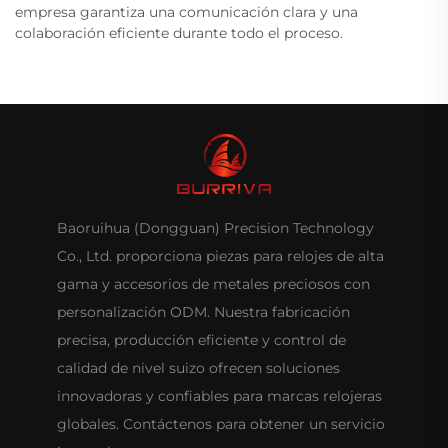
empresa garantiza una comunicación clara y una
colaboración eficiente durante todo el proceso.
Baoruihua (Dongguan) Precision Technology
Co., Ltd. proporciona piezas para relojes de alta
gama y accesorios de metales preciosos con
personalización ODM. Nuestra fabricación
precisa, producción eficiente y control de
calidad de nivel suizo ofrecen soluciones
innovadoras y confiables para marcas relojeras
globales. Contáctenos para obtener un servicio