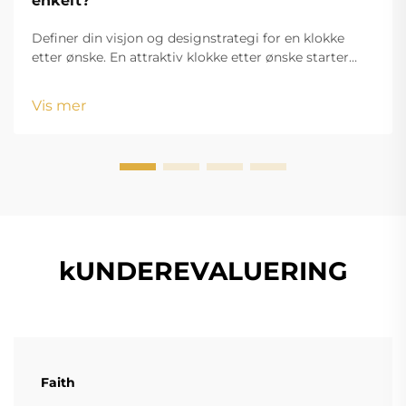
enkelt?
Definer din visjon og designstrategi for en klokke
etter ønske. En attraktiv klokke etter ønske starter
med en tydelig definert visjon som forener dine
estetiske mål med funksjonelle krav. Uansett om du
Vis mer
skal lage varemerkevarer eller en personlig
tilbehørsdetalj...
kUNDEREVALUERING
Faith