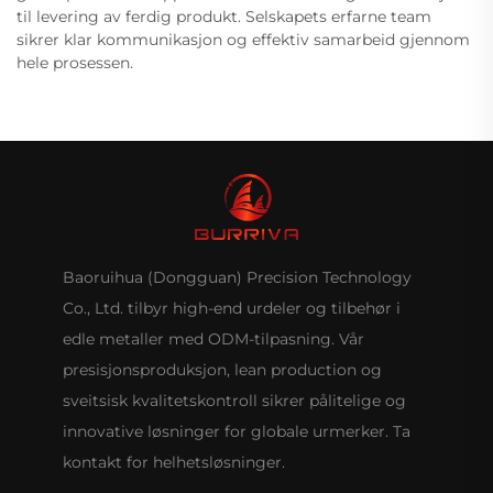
til levering av ferdig produkt. Selskapets erfarne team
sikrer klar kommunikasjon og effektiv samarbeid gjennom
hele prosessen.
Baoruihua (Dongguan) Precision Technology
Co., Ltd. tilbyr high-end urdeler og tilbehør i
edle metaller med ODM-tilpasning. Vår
presisjonsproduksjon, lean production og
sveitsisk kvalitetskontroll sikrer pålitelige og
innovative løsninger for globale urmerker. Ta
kontakt for helhetsløsninger.