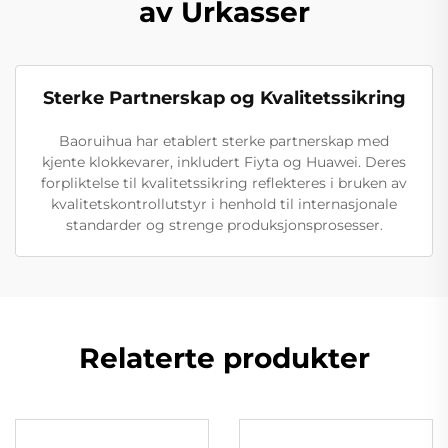
av Urkasser
Sterke Partnerskap og Kvalitetssikring
Baoruihua har etablert sterke partnerskap med
kjente klokkevarer, inkludert Fiyta og Huawei. Deres
forpliktelse til kvalitetssikring reflekteres i bruken av
kvalitetskontrollutstyr i henhold til internasjonale
standarder og strenge produksjonsprosesser.
Relaterte produkter