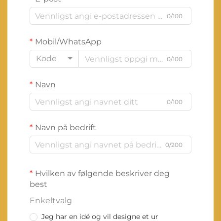
0/100
Mobil/WhatsApp
Kode
0/100
Navn
0/100
Navn på bedrift
0/200
Hvilken av følgende beskriver deg
best
Enkeltvalg
Jeg har en idé og vil designe et ur