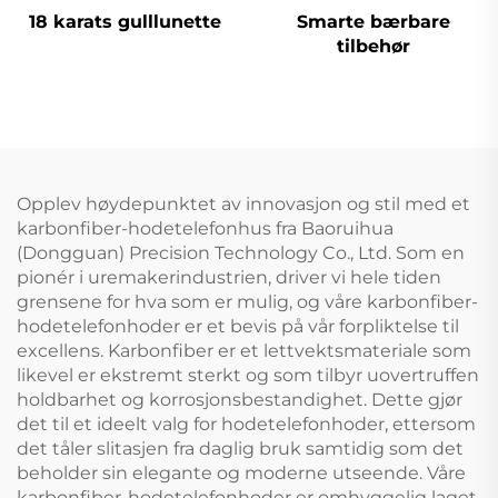
18 karats gulllunette
Smarte bærbare
tilbehør
Opplev høydepunktet av innovasjon og stil med et
karbonfiber-hodetelefonhus fra Baoruihua
(Dongguan) Precision Technology Co., Ltd. Som en
pionér i uremakerindustrien, driver vi hele tiden
grensene for hva som er mulig, og våre karbonfiber-
hodetelefonhoder er et bevis på vår forpliktelse til
excellens. Karbonfiber er et lettvektsmateriale som
likevel er ekstremt sterkt og som tilbyr uovertruffen
holdbarhet og korrosjonsbestandighet. Dette gjør
det til et ideelt valg for hodetelefonhoder, ettersom
det tåler slitasjen fra daglig bruk samtidig som det
beholder sin elegante og moderne utseende. Våre
karbonfiber-hodetelefonhoder er omhyggelig laget