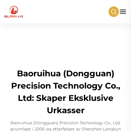
Baoruihua (Dongguan)
Precision Technology Co.,
Ltd: Skaper Eksklusive
Urkasser
Baoruihua (Dongguan) Precision Technology Co., Ltd,
grunnlagt i 2006 og etterfølger av Shenzhen Langkun