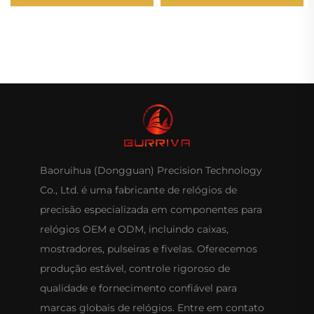
925
Baoruihua (Dongguan) Precision Technology
Co., Ltd. é uma fabricante de relógios de
precisão especializada em componentes para
relógios OEM e ODM, incluindo caixas,
mostradores, pulseiras e fivelas. Oferecemos
produção estável, controle rigoroso de
qualidade e fornecimento confiável para
marcas globais de relógios. Entre em contato