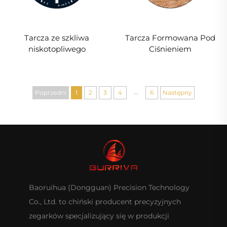
Tarcza Formowana Pod
Tarcza ze szkliwa
Ciśnieniem
niskotopliwego
...
Poprzedni
1
2
3
4
6
Następny
Baoruihua (Dongguan) Precision Technology
Co., Ltd. to chiński producent precyzyjnych
zegarków specjalizujący się w produkcji