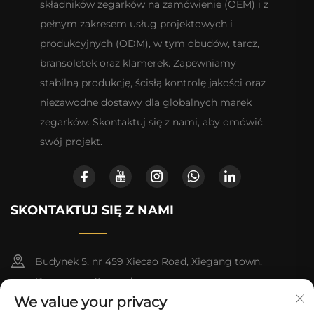
składników zegarków na zamówienie (OEM) i z
pełnym zakresem usług projektowych i
produkcyjnych (ODM), w tym obudów, tarcz,
bransoletek oraz klamerek. Zapewniamy
stabilną produkcję, ścisłą kontrolę jakości oraz
niezawodne dostawy dla globalnych marek
zegarków. Skontaktuj się z nami, aby omówić
swój projekt.
SKONTAKTUJ SIĘ Z NAMI
Budynek 5, nr 459 Xiecao Road, Xiegang town,
Dongguan, Guangdong
We value your privacy
+852-8402 6198